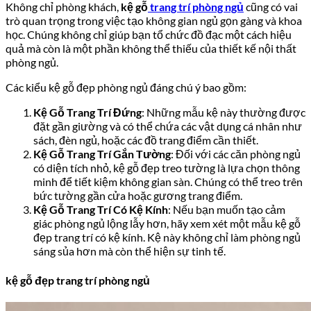
Không chỉ phòng khách,
kệ gỗ
trang trí phòng ngủ
cũng có vai
trò quan trọng trong việc tạo không gian ngủ gọn gàng và khoa
học. Chúng không chỉ giúp bạn tổ chức đồ đạc một cách hiệu
quả mà còn là một phần không thể thiếu của thiết kế nội thất
phòng ngủ.
Các kiểu kệ gỗ đẹp phòng ngủ đáng chú ý bao gồm:
Kệ Gỗ Trang Trí Đứng
: Những mẫu kệ này thường được
đặt gần giường và có thể chứa các vật dụng cá nhân như
sách, đèn ngủ, hoặc các đồ trang điểm cần thiết.
Kệ Gỗ Trang Trí Gắn Tường
: Đối với các căn phòng ngủ
có diện tích nhỏ, kệ gỗ đẹp treo tường là lựa chọn thông
minh để tiết kiệm không gian sàn. Chúng có thể treo trên
bức tường gần cửa hoặc gương trang điểm.
Kệ Gỗ Trang Trí Có Kệ Kính
: Nếu bạn muốn tạo cảm
giác phòng ngủ lộng lẫy hơn, hãy xem xét một mẫu kệ gỗ
đẹp trang trí có kệ kính. Kệ này không chỉ làm phòng ngủ
sáng sủa hơn mà còn thể hiện sự tinh tế.
kệ gỗ đẹp trang trí phòng ngủ