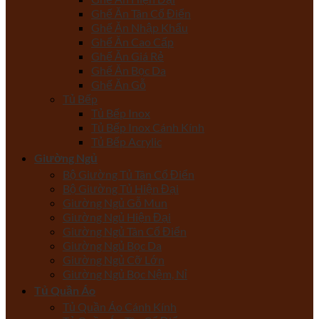
Ghế Ăn Tân Cổ Điển
Ghế Ăn Nhập Khẩu
Ghế Ăn Cao Cấp
Ghế Ăn Giá Rẻ
Ghế Ăn Bọc Da
Ghế Ăn Gỗ
Tủ Bếp
Tủ Bếp Inox
Tủ Bếp Inox Cánh Kính
Tủ Bếp Acrylic
Giường Ngủ
Bộ Giường Tủ Tân Cổ Điển
Bộ Giường Tủ Hiện Đại
Giường Ngủ Gỗ Mun
Giường Ngủ Hiện Đại
Giường Ngủ Tân Cổ Điển
Giường Ngủ Bọc Da
Giường Ngủ Cỡ Lớn
Giường Ngủ Bọc Nệm, Nỉ
Tủ Quần Áo
Tủ Quần Áo Cánh Kính