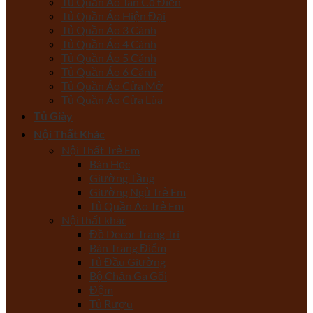
Tủ Quần Áo Tân Cổ Điển
Tủ Quần Áo Hiện Đại
Tủ Quần Áo 3 Cánh
Tủ Quần Áo 4 Cánh
Tủ Quần Áo 5 Cánh
Tủ Quần Áo 6 Cánh
Tủ Quần Áo Cửa Mở
Tủ Quần Áo Cửa Lùa
Tủ Giày
Nội Thất Khác
Nội Thất Trẻ Em
Bàn Học
Giường Tầng
Giường Ngủ Trẻ Em
Tủ Quần Áo Trẻ Em
Nội thất khác
Đồ Decor Trang Trí
Bàn Trang Điểm
Tủ Đầu Giường
Bộ Chăn Ga Gối
Đệm
Tủ Rượu