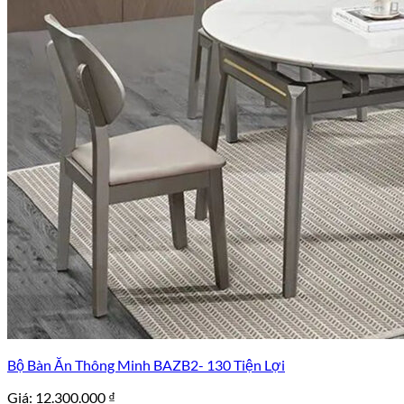
Bộ Bàn Ăn Thông Minh BAZB2- 130 Tiện Lợi
Giá:
12.300.000
₫