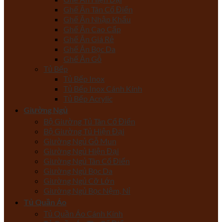
Ghế Ăn Tân Cổ Điển
Ghế Ăn Nhập Khẩu
Ghế Ăn Cao Cấp
Ghế Ăn Giá Rẻ
Ghế Ăn Bọc Da
Ghế Ăn Gỗ
Tủ Bếp
Tủ Bếp Inox
Tủ Bếp Inox Cánh Kính
Tủ Bếp Acrylic
Giường Ngủ
Bộ Giường Tủ Tân Cổ Điển
Bộ Giường Tủ Hiện Đại
Giường Ngủ Gỗ Mun
Giường Ngủ Hiện Đại
Giường Ngủ Tân Cổ Điển
Giường Ngủ Bọc Da
Giường Ngủ Cỡ Lớn
Giường Ngủ Bọc Nệm, Nỉ
Tủ Quần Áo
Tủ Quần Áo Cánh Kính