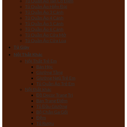
Tủ Quần Áo Tân Cổ Điển
Tủ Quần Áo Hiện Đại
Tủ Quần Áo 3 Cánh
Tủ Quần Áo 4 Cánh
Tủ Quần Áo 5 Cánh
Tủ Quần Áo 6 Cánh
Tủ Quần Áo Cửa Mở
Tủ Quần Áo Cửa Lùa
Tủ Giày
Nội Thất Khác
Nội Thất Trẻ Em
Bàn Học
Giường Tầng
Giường Ngủ Trẻ Em
Tủ Quần Áo Trẻ Em
Nội thất khác
Đồ Decor Trang Trí
Bàn Trang Điểm
Tủ Đầu Giường
Bộ Chăn Ga Gối
Đệm
Tủ Rượu