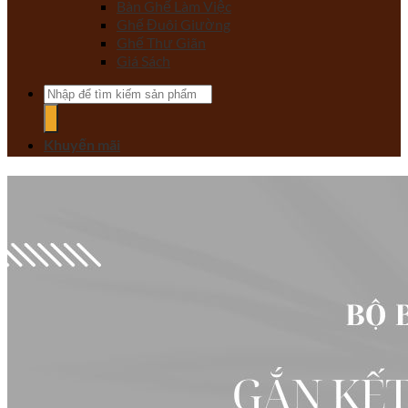
Bàn Ghế Làm Việc
Ghế Đuôi Giường
Ghế Thư Giãn
Giá Sách
Tìm
kiếm:
Khuyến mãi