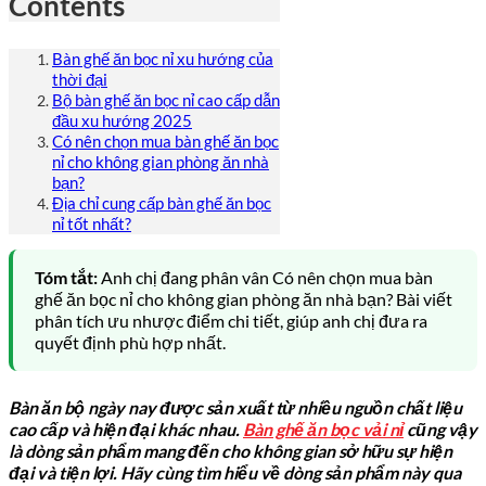
Contents
Bàn ghế ăn bọc nỉ xu hướng của
thời đại
Bộ bàn ghế ăn bọc nỉ cao cấp dẫn
đầu xu hướng 2025
Có nên chọn mua bàn ghế ăn bọc
nỉ cho không gian phòng ăn nhà
bạn?
Địa chỉ cung cấp bàn ghế ăn bọc
nỉ tốt nhất?
Tóm tắt:
Anh chị đang phân vân Có nên chọn mua bàn
ghế ăn bọc nỉ cho không gian phòng ăn nhà bạn? Bài viết
phân tích ưu nhược điểm chi tiết, giúp anh chị đưa ra
quyết định phù hợp nhất.
Bàn ăn bộ ngày nay được sản xuất từ nhiều nguồn chất liệu
cao cấp và hiện đại khác nhau.
Bàn ghế ăn bọc vải nỉ
cũng vậy
là dòng sản phẩm mang đến cho không gian sở hữu sự hiện
đại và tiện lợi. Hãy cùng tìm hiểu về dòng sản phẩm này qua