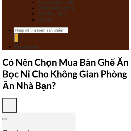
Bàn Ghế Làm Việc
Ghế Đuôi Giường
Ghế Thư Giãn
Giá Sách
Tìm
kiếm:
Khuyến mãi
Có Nên Chọn Mua Bàn Ghế Ăn
Bọc Nỉ Cho Không Gian Phòng
Ăn Nhà Bạn?