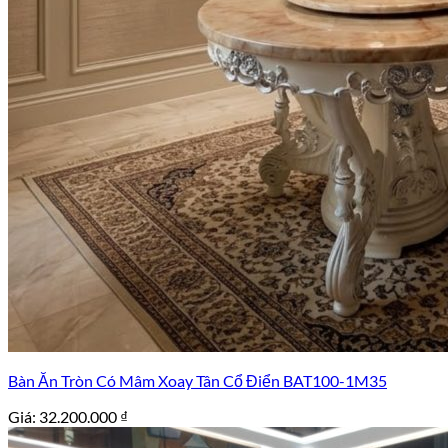
Bàn Ăn Tròn Có Mâm Xoay Tân Cổ Điển BAT100-1M35
Giá:
32.200.000
₫