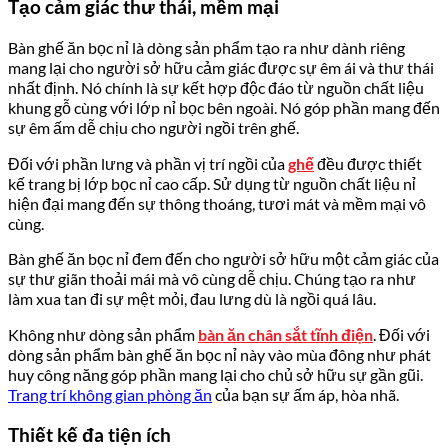
Tạo cảm giác thư thái, mềm mại
Bàn ghế ăn bọc nỉ là dòng sản phẩm tạo ra như dành riêng
mang lại cho người sở hữu cảm giác được sự êm ái và thư thái
nhất định. Nó chính là sự kết hợp độc đáo từ nguồn chất liệu
khung gỗ cùng với lớp nỉ bọc bên ngoài. Nó góp phần mang đến
sự êm ấm dễ chịu cho người ngồi trên ghế.
Đối với phần lưng và phần vị trí ngồi của
ghế
đều được thiết
kế trang bị lớp bọc nỉ cao cấp. Sử dụng từ nguồn chất liệu nỉ
hiện đại mang đến sự thông thoáng, tươi mát và mềm mại vô
cùng.
Bàn ghế ăn bọc nỉ đem đến cho người sở hữu một cảm giác của
sự thư giãn thoải mái mà vô cùng dễ chịu. Chúng tạo ra như
làm xua tan đi sự mệt mỏi, đau lưng dù là ngồi quá lâu.
Không như dòng sản phẩm
bàn ăn chân sắt tĩnh điện
. Đối với
dòng sản phẩm bàn ghế ăn bọc nỉ này vào mùa đông như phát
huy công năng góp phần mang lại cho chủ sở hữu sự gần gũi.
Trang trí không gian phòng ăn
của bạn sự ấm áp, hòa nhã.
Thiết kế đa tiện ích