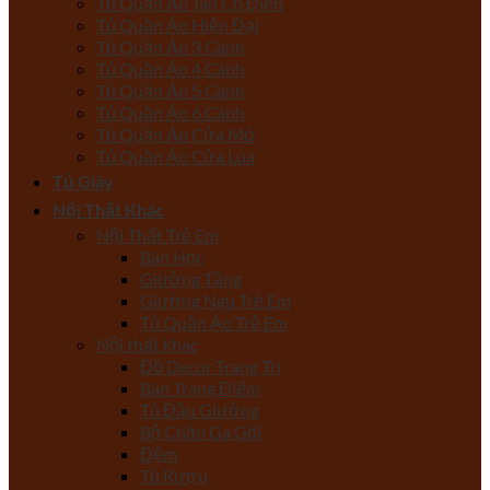
Tủ Quần Áo Tân Cổ Điển
Tủ Quần Áo Hiện Đại
Tủ Quần Áo 3 Cánh
Tủ Quần Áo 4 Cánh
Tủ Quần Áo 5 Cánh
Tủ Quần Áo 6 Cánh
Tủ Quần Áo Cửa Mở
Tủ Quần Áo Cửa Lùa
Tủ Giày
Nội Thất Khác
Nội Thất Trẻ Em
Bàn Học
Giường Tầng
Giường Ngủ Trẻ Em
Tủ Quần Áo Trẻ Em
Nội thất khác
Đồ Decor Trang Trí
Bàn Trang Điểm
Tủ Đầu Giường
Bộ Chăn Ga Gối
Đệm
Tủ Rượu