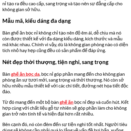
nỉ tạo ra đều cao cấp, sang trọng và tạo nên sự đẳng cấp cho
không gian sở hữu.
Mẫu mã, kiểu dáng đa dạng
Bàn ghế ăn bọc nỉ không chỉ tạo nên độ êm ái, dễ chịu mà nó
còn được thiết kế với đa dạng kiểu dáng, kích thước và mẫu
mã khác nhau. Chính vì vậy, dù là không gian phòng nào có diện
tích nhỏ hay hẹp cũng đều có sản phẩm để đáp ứng.
Nét đẹp thời thượng, tiện nghi, sang trọng
Bàn
ghế ăn bọc da
, bọc nỉ góp phần mang đến cho không gian
phòng ăn sự tươi mới, sang trọng và thời thượng. Nó còn sở
hữu nhiều mẫu thiết kế với các chi tiết, đường nét họa tiết độc
đáo.
Từ đó mang đến một bộ bàn
ghế ăn
bọc nỉ đẹp và cuốn hút. Kết
hợp cùng với chất liệu gỗ tự nhiên sẽ góp phần làm cho không
gian trở nên tinh tế và hiện đại hơn rất nhiều.
Bên cạnh đó, nó còn đêm đến sự tiện nghi tốt nhất. Người tiêu
dùng sẽ không cần phải quá lo lắng về vấn đề bụi bẩn, xuống