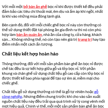
Với mỗi một
bộ bàn ăn ghế
bọc nỉ khi được thiết kế đều phải
đảm bảo các tiêu chí thoải mái, êm dịu và ấm áp khi ngồi, nhất
là khi vào những mùa đông lạnh giá.
Bên cạnh đó, đối với mỗi chiếc ghế bọc nỉ này còn thường có
thể sử dụng thiết đặt tại phòng ăn gia đình ra thì nó còn phù
hợp làm
bàn ăn quán ăn
, nhà ăn của công ty, cửa hàng, khách
sạn… Không những thế, nó còn tạo nên giá trị
trang trí
hay tạo
điểm nhấn một cách ấn tượng.
Chất liệu kết hợp hoàn hảo
Thông thường, đối với mỗi sản phẩm bàn ghế ăn bọc nỉ được
chế tác đều là sự kết hợp giữa gỗ và lớp bọc nỉ. Với phần
khung và chân ghế sử dụng chất liệu gỗ cao cấp còn lớp bọc nỉ
được thiết kế bao phía ngoài để tạo sự êm ái, mềm mại cho
chiếc ghế.
Chất liệu gỗ sử dụng thường có thể là gỗ tự nhiên hoặc
gỗ
công nghiệp
. Nhưng điểm chung trước khi cho vào sản xuất
nguồn chất liệu này đều trải qua quá trình xử lý cong vênh mối
mọt hiệu quả. Chính vì thế, mỗi một sản phẩm bàn ghế ăn bọc