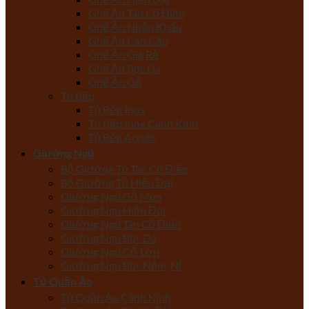
Ghế Ăn Tân Cổ Điển
Ghế Ăn Nhập Khẩu
Ghế Ăn Cao Cấp
Ghế Ăn Giá Rẻ
Ghế Ăn Bọc Da
Ghế Ăn Gỗ
Tủ Bếp
Tủ Bếp Inox
Tủ Bếp Inox Cánh Kính
Tủ Bếp Acrylic
Giường Ngủ
Bộ Giường Tủ Tân Cổ Điển
Bộ Giường Tủ Hiện Đại
Giường Ngủ Gỗ Mun
Giường Ngủ Hiện Đại
Giường Ngủ Tân Cổ Điển
Giường Ngủ Bọc Da
Giường Ngủ Cỡ Lớn
Giường Ngủ Bọc Nệm, Nỉ
Tủ Quần Áo
Tủ Quần Áo Cánh Kính