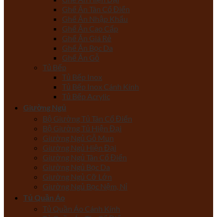
Ghế Ăn Tân Cổ Điển
Ghế Ăn Nhập Khẩu
Ghế Ăn Cao Cấp
Ghế Ăn Giá Rẻ
Ghế Ăn Bọc Da
Ghế Ăn Gỗ
Tủ Bếp
Tủ Bếp Inox
Tủ Bếp Inox Cánh Kính
Tủ Bếp Acrylic
Giường Ngủ
Bộ Giường Tủ Tân Cổ Điển
Bộ Giường Tủ Hiện Đại
Giường Ngủ Gỗ Mun
Giường Ngủ Hiện Đại
Giường Ngủ Tân Cổ Điển
Giường Ngủ Bọc Da
Giường Ngủ Cỡ Lớn
Giường Ngủ Bọc Nệm, Nỉ
Tủ Quần Áo
Tủ Quần Áo Cánh Kính