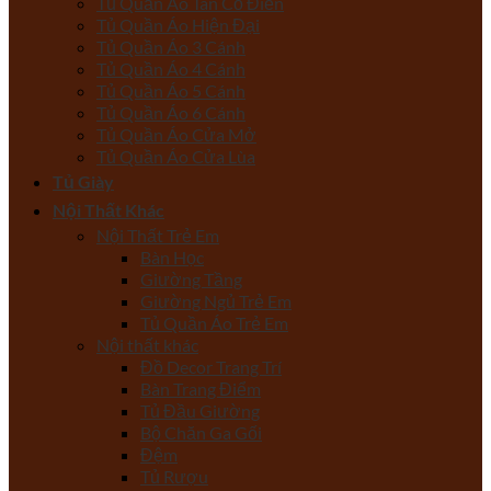
Tủ Quần Áo Tân Cổ Điển
Tủ Quần Áo Hiện Đại
Tủ Quần Áo 3 Cánh
Tủ Quần Áo 4 Cánh
Tủ Quần Áo 5 Cánh
Tủ Quần Áo 6 Cánh
Tủ Quần Áo Cửa Mở
Tủ Quần Áo Cửa Lùa
Tủ Giày
Nội Thất Khác
Nội Thất Trẻ Em
Bàn Học
Giường Tầng
Giường Ngủ Trẻ Em
Tủ Quần Áo Trẻ Em
Nội thất khác
Đồ Decor Trang Trí
Bàn Trang Điểm
Tủ Đầu Giường
Bộ Chăn Ga Gối
Đệm
Tủ Rượu