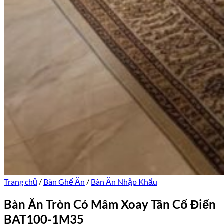
Trang chủ
/
Bàn Ghế Ăn
/
Bàn Ăn Nhập Khẩu
Bàn Ăn Tròn Có Mâm Xoay Tân Cổ Điển
BAT100-1M35