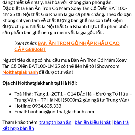
dáng thiết kế như ý, hài hòa với không gian phòng ăn.
Đặc biệt là Bàn Ăn Tròn Có Mâm Xoay Tân Cổ Điển BAT100-
1M35 tại Nội thất Gia Khánh là giá cả phải chăng. Theo đó bạn
không chỉ yên tâm về chất lượng bàn ghế mà còn tiết kiệm
được chi phí. Nhất là Nội thất Gia Khánh trực tiếp phân phối
sản phẩm bàn ghế nên giá niêm yết là giá gốc tốt .
Xem thêm:
BÀN ĂN TRÒN GỖ NHẬP KHẨU CAO
CẤP G8806BT
Người tiêu dùng có nhu cầu mua Bàn Ăn Tròn Có Mâm Xoay
Tân Cổ Điển BAT100-1M35 có thể liên hệ tới Showroom
Noithatgiakhanh
để được tư vấn!
Địa chỉ Noithatgiakhanh tại Hà Nội:
Toà Nhà : Tầng 1+2CT1 – C14 Bắc Hà – Đường Tố Hữu –
Trung Văn – TP Hà Nội (5000m2 gần ngã tư Trung Văn)
Hotline: 0934.605.333
Email: banhang@noithatgiakhanh.com
Tham khảo thêm:
trang trí bàn ăn
|
bàn ăn kiểu Nhật
|
bàn trà
kết hợp bàn ăn