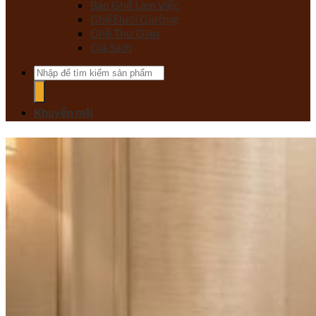
Bàn Ghế Làm Việc
Ghế Đuôi Giường
Ghế Thư Giãn
Giá Sách
Tìm
kiếm:
Khuyến mãi