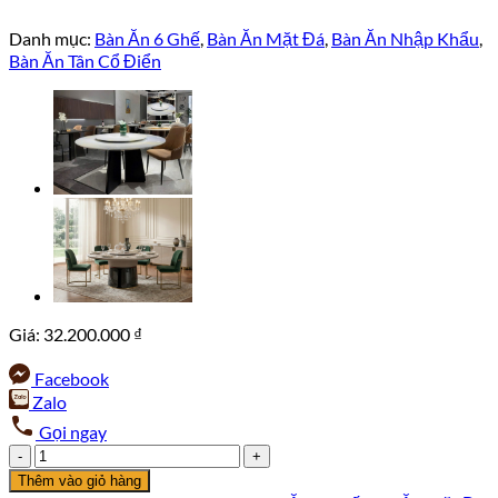
Danh mục:
Bàn Ăn 6 Ghế
,
Bàn Ăn Mặt Đá
,
Bàn Ăn Nhập Khẩu
,
Bàn Ăn Tân Cổ Điển
Giá:
32.200.000
₫
Facebook
Zalo
Gọi ngay
Bàn
Ăn
Thêm vào giỏ hàng
Tròn