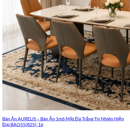
Bàn Ăn AURELIS – Bàn Ăn 1m6 Mặt Đá Trắng Tự Nhiên Hiện
Đại BAQ55(825)-16