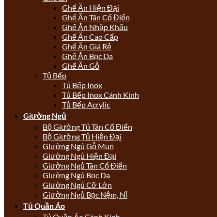
Ghế Ăn Hiện Đại
Ghế Ăn Tân Cổ Điển
Ghế Ăn Nhập Khẩu
Ghế Ăn Cao Cấp
Ghế Ăn Giá Rẻ
Ghế Ăn Bọc Da
Ghế Ăn Gỗ
Tủ Bếp
Tủ Bếp Inox
Tủ Bếp Inox Cánh Kính
Tủ Bếp Acrylic
Giường Ngủ
Bộ Giường Tủ Tân Cổ Điển
Bộ Giường Tủ Hiện Đại
Giường Ngủ Gỗ Mun
Giường Ngủ Hiện Đại
Giường Ngủ Tân Cổ Điển
Giường Ngủ Bọc Da
Giường Ngủ Cỡ Lớn
Giường Ngủ Bọc Nệm, Nỉ
Tủ Quần Áo
Tủ Quần Áo Cánh Kính