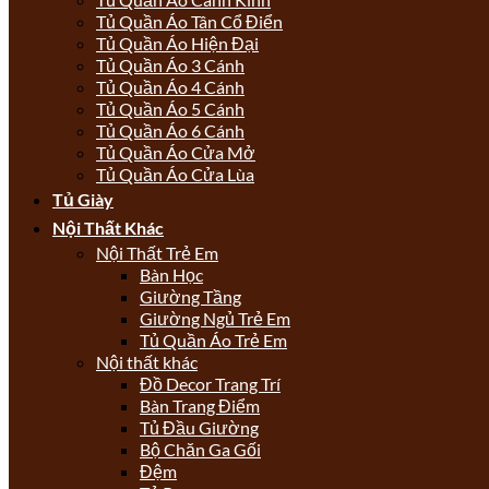
Tủ Quần Áo Tân Cổ Điển
Tủ Quần Áo Hiện Đại
Tủ Quần Áo 3 Cánh
Tủ Quần Áo 4 Cánh
Tủ Quần Áo 5 Cánh
Tủ Quần Áo 6 Cánh
Tủ Quần Áo Cửa Mở
Tủ Quần Áo Cửa Lùa
Tủ Giày
Nội Thất Khác
Nội Thất Trẻ Em
Bàn Học
Giường Tầng
Giường Ngủ Trẻ Em
Tủ Quần Áo Trẻ Em
Nội thất khác
Đồ Decor Trang Trí
Bàn Trang Điểm
Tủ Đầu Giường
Bộ Chăn Ga Gối
Đệm