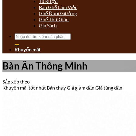
Tủ Rượu
Bàn Ghế Làm Việc
Ghế Đuôi Giường
Ghế Thư Giãn
Giá Sách
Tìm
kiếm:
Khuyến mãi
Bàn Ăn Thông Minh
Sắp xếp theo
Khuyến mãi tốt nhất
Bán chạy
Giá giảm dần
Giá tăng dần