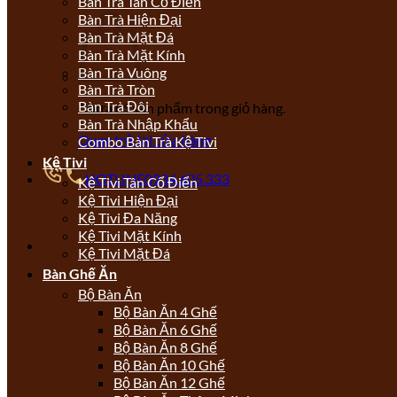
Bàn Trà Tân Cổ Điển
Bàn Trà Hiện Đại
Bàn Trà Mặt Đá
Bàn Trà Mặt Kính
Bàn Trà Vuông
Bàn Trà Tròn
Bàn Trà Đôi
Chưa có sản phẩm trong giỏ hàng.
Bàn Trà Nhập Khẩu
Quay trở lại cửa hàng
Combo Bàn Trà Kệ Tivi
Kệ Tivi
HOTLINE
0934.605.333
Kệ Tivi Tân Cổ Điển
Kệ Tivi Hiện Đại
Kệ Tivi Đa Năng
Kệ Tivi Mặt Kính
Kệ Tivi Mặt Đá
Bàn Ghế Ăn
Bộ Bàn Ăn
Bộ Bàn Ăn 4 Ghế
Bộ Bàn Ăn 6 Ghế
Bộ Bàn Ăn 8 Ghế
Bộ Bàn Ăn 10 Ghế
Bộ Bàn Ăn 12 Ghế