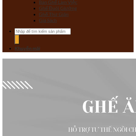
Bàn Ghế Làm Việc
Ghế Đuôi Giường
Ghế Thư Giãn
Giá Sách
Tìm
kiếm:
Khuyến mãi