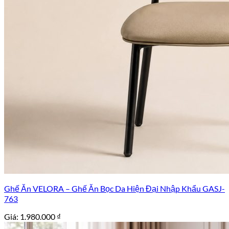
Ghế Ăn VELORA – Ghế Ăn Bọc Da Hiện Đại Nhập Khẩu GASJ-
763
Giá:
1.980.000
₫