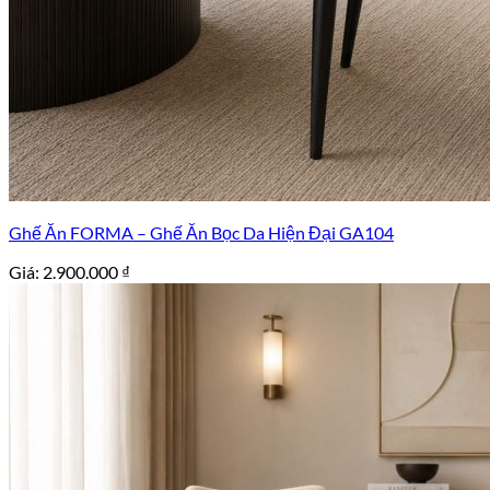
Ghế Ăn FORMA – Ghế Ăn Bọc Da Hiện Đại GA104
Giá:
2.900.000
₫