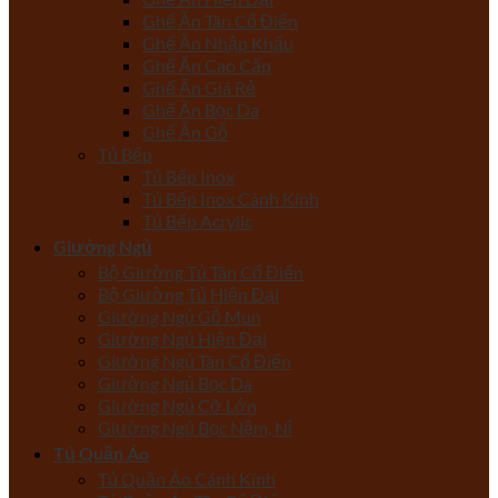
Ghế Ăn Tân Cổ Điển
Ghế Ăn Nhập Khẩu
Ghế Ăn Cao Cấp
Ghế Ăn Giá Rẻ
Ghế Ăn Bọc Da
Ghế Ăn Gỗ
Tủ Bếp
Tủ Bếp Inox
Tủ Bếp Inox Cánh Kính
Tủ Bếp Acrylic
Giường Ngủ
Bộ Giường Tủ Tân Cổ Điển
Bộ Giường Tủ Hiện Đại
Giường Ngủ Gỗ Mun
Giường Ngủ Hiện Đại
Giường Ngủ Tân Cổ Điển
Giường Ngủ Bọc Da
Giường Ngủ Cỡ Lớn
Giường Ngủ Bọc Nệm, Nỉ
Tủ Quần Áo
Tủ Quần Áo Cánh Kính