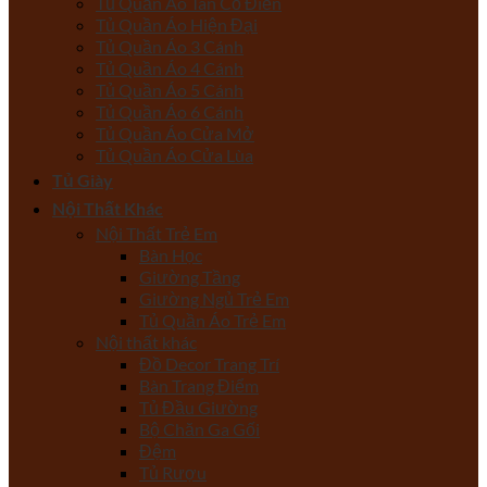
Tủ Quần Áo Tân Cổ Điển
Tủ Quần Áo Hiện Đại
Tủ Quần Áo 3 Cánh
Tủ Quần Áo 4 Cánh
Tủ Quần Áo 5 Cánh
Tủ Quần Áo 6 Cánh
Tủ Quần Áo Cửa Mở
Tủ Quần Áo Cửa Lùa
Tủ Giày
Nội Thất Khác
Nội Thất Trẻ Em
Bàn Học
Giường Tầng
Giường Ngủ Trẻ Em
Tủ Quần Áo Trẻ Em
Nội thất khác
Đồ Decor Trang Trí
Bàn Trang Điểm
Tủ Đầu Giường
Bộ Chăn Ga Gối
Đệm
Tủ Rượu