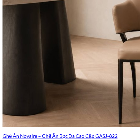
Ghế Ăn Novaire – Ghế Ăn Bọc Da Cao Cấp GASJ-822