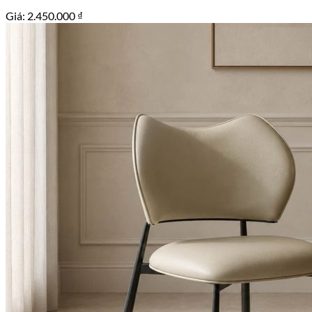
Giá:
2.450.000
₫