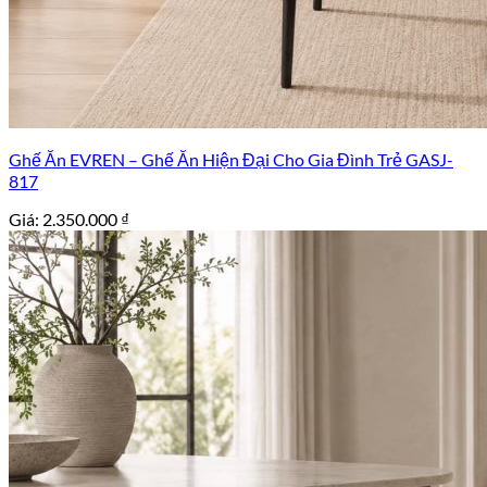
Ghế Ăn EVREN – Ghế Ăn Hiện Đại Cho Gia Đình Trẻ GASJ-
817
Giá:
2.350.000
₫