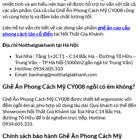
nhiệt tình và am hiểu nên bạn sẽ được hỗ trợ tư vấn với tất cả
các sản phẩm. Giá cả của Ghế Ăn Phong Cách Mỹ CY008 cũng
vô cùng hợp lý và đảm bảo chất lượng tốt.
Liên hệ tư vấn chi tiết về các dòng sản phẩm
ghế ăn cao cấp
phong cách tân cổ điển
tại Nội Thất Gia Khánh:
Địa chỉ Noithatgiakhanh tại Hà Nội:
Toà Nhà : Tầng 1+2CT1 – C14 Bắc Hà – Đường Tố Hữu –
Trung Văn – TP Hà Nội (5000m2 gần ngã tư Trung Văn)
Hotline: 0934.605.333
Email: banhang@noithatgiakhanh.com
Ghế Ăn Phong Cách Mỹ CY008 ngồi có êm không?
Ghế Ăn Phong Cách Mỹ CY008 được thiết kế ergonomic với
đệm ngồi êm ái, phù hợp sử dụng lâu dài. Quý khách có thể đến
Showroom Nội Thất Gia Khánh tại Toà Nhà C14 Bắc Hà,
đường Tố Hữu để trải nghiệm trực tiếp. Hotline:
0934.605.333.
Chính sách bảo hành Ghế Ăn Phong Cách Mỹ