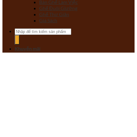
Bàn Ghế Làm Việc
Ghế Đuôi Giường
Ghế Thư Giãn
Giá Sách
Tìm
kiếm:
Khuyến mãi