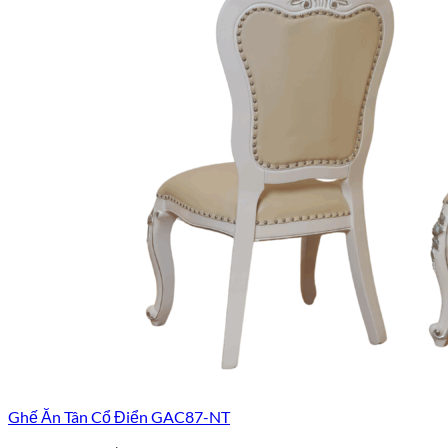
Ghế Ăn Tân Cổ Điển GAC87-NT