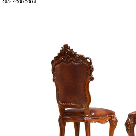
Giá:
7.000.000
₫