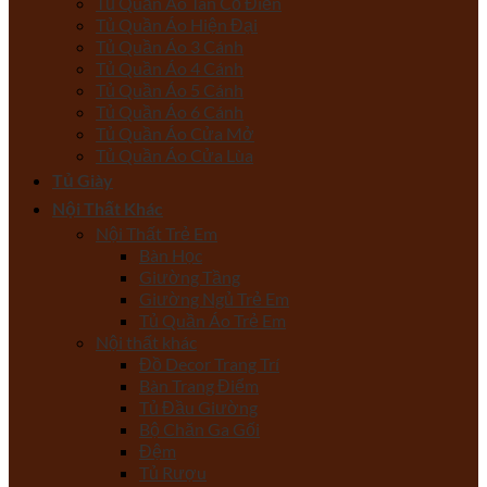
Tủ Quần Áo Tân Cổ Điển
Tủ Quần Áo Hiện Đại
Tủ Quần Áo 3 Cánh
Tủ Quần Áo 4 Cánh
Tủ Quần Áo 5 Cánh
Tủ Quần Áo 6 Cánh
Tủ Quần Áo Cửa Mở
Tủ Quần Áo Cửa Lùa
Tủ Giày
Nội Thất Khác
Nội Thất Trẻ Em
Bàn Học
Giường Tầng
Giường Ngủ Trẻ Em
Tủ Quần Áo Trẻ Em
Nội thất khác
Đồ Decor Trang Trí
Bàn Trang Điểm
Tủ Đầu Giường
Bộ Chăn Ga Gối
Đệm
Tủ Rượu