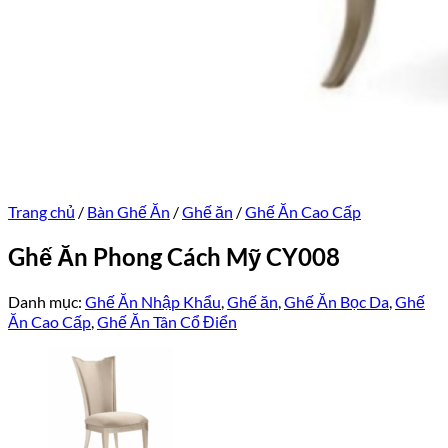
Trang chủ
/
Bàn Ghế Ăn
/
Ghế ăn
/
Ghế Ăn Cao Cấp
Ghế Ăn Phong Cách Mỹ CY008
Danh mục:
Ghế Ăn Nhập Khẩu
,
Ghế ăn
,
Ghế Ăn Bọc Da
,
Ghế
Ăn Cao Cấp
,
Ghế Ăn Tân Cổ Điển