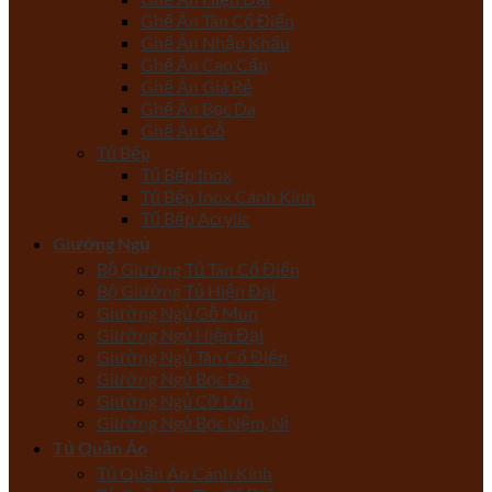
Ghế Ăn Tân Cổ Điển
Ghế Ăn Nhập Khẩu
Ghế Ăn Cao Cấp
Ghế Ăn Giá Rẻ
Ghế Ăn Bọc Da
Ghế Ăn Gỗ
Tủ Bếp
Tủ Bếp Inox
Tủ Bếp Inox Cánh Kính
Tủ Bếp Acrylic
Giường Ngủ
Bộ Giường Tủ Tân Cổ Điển
Bộ Giường Tủ Hiện Đại
Giường Ngủ Gỗ Mun
Giường Ngủ Hiện Đại
Giường Ngủ Tân Cổ Điển
Giường Ngủ Bọc Da
Giường Ngủ Cỡ Lớn
Giường Ngủ Bọc Nệm, Nỉ
Tủ Quần Áo
Tủ Quần Áo Cánh Kính