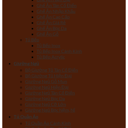
Ghế Ăn Tân Cổ Điển
Ghế Ăn Nhập Khẩu
Ghế Ăn Cao Cấp
Ghế Ăn Giá Rẻ
Ghế Ăn Bọc Da
Ghế Ăn Gỗ
Tủ Bếp
Tủ Bếp Inox
Tủ Bếp Inox Cánh Kính
Tủ Bếp Acrylic
Giường Ngủ
Bộ Giường Tủ Tân Cổ Điển
Bộ Giường Tủ Hiện Đại
Giường Ngủ Gỗ Mun
Giường Ngủ Hiện Đại
Giường Ngủ Tân Cổ Điển
Giường Ngủ Bọc Da
Giường Ngủ Cỡ Lớn
Giường Ngủ Bọc Nệm, Nỉ
Tủ Quần Áo
Tủ Quần Áo Cánh Kính