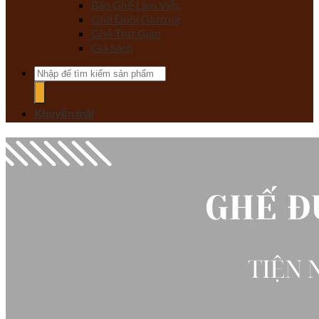
Bàn Ghế Làm Việc
Ghế Đuôi Giường
Ghế Thư Giãn
Giá Sách
Tìm
kiếm:
Khuyến mãi