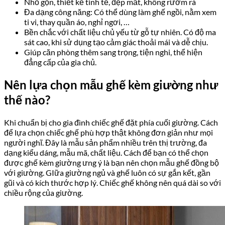
Nhỏ gọn, thiết kế tinh tế, đẹp mắt, không rườm rà
Đa dạng công năng: Có thể dùng làm ghế ngồi, nằm xem
ti vi, thay quần áo, nghỉ ngơi, …
Bền chắc với chất liệu chủ yếu từ gỗ tự nhiên. Có độ ma
sát cao, khi sử dụng tạo cảm giác thoải mái và dễ chịu.
Giúp căn phòng thêm sang trọng, tiện nghi, thể hiện
đẳng cấp của gia chủ.
Nên lựa chọn mẫu ghế kèm giường như
thế nào?
Khi chuẩn bị cho gia đình chiếc ghế đặt phía cuối giường. Cách
để lựa chọn chiếc ghế phù hợp thật không đơn giản như mọi
người nghĩ. Đây là mẫu sản phẩm nhiều trên thị trường, đa
dạng kiểu dáng, mẫu mã, chất liệu. Cách để bạn có thể chọn
được ghế kèm giường ưng ý là bạn nên chọn mẫu ghế đồng bộ
với giường. GIữa giường ngủ và ghế luôn có sự gắn kết, gần
gũi và có kích thước hợp lý. Chiếc ghế không nên quá dài so với
chiều rộng của giường.