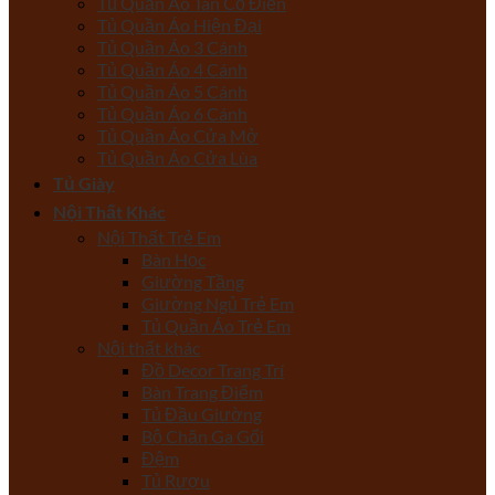
Tủ Quần Áo Tân Cổ Điển
Tủ Quần Áo Hiện Đại
Tủ Quần Áo 3 Cánh
Tủ Quần Áo 4 Cánh
Tủ Quần Áo 5 Cánh
Tủ Quần Áo 6 Cánh
Tủ Quần Áo Cửa Mở
Tủ Quần Áo Cửa Lùa
Tủ Giày
Nội Thất Khác
Nội Thất Trẻ Em
Bàn Học
Giường Tầng
Giường Ngủ Trẻ Em
Tủ Quần Áo Trẻ Em
Nội thất khác
Đồ Decor Trang Trí
Bàn Trang Điểm
Tủ Đầu Giường
Bộ Chăn Ga Gối
Đệm
Tủ Rượu