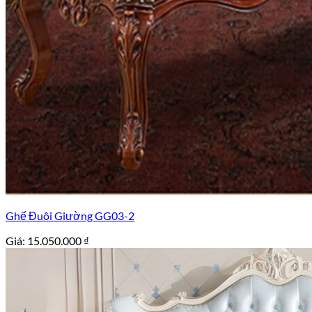
Ghế Đuôi Giường GG03-2
Giá:
15.050.000
₫