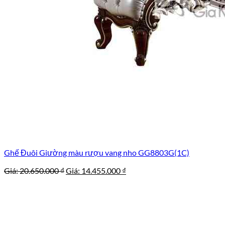
Ghế Đuôi Giường màu rượu vang nho GG8803G(1C)
Giá
Giá
Giá:
20.650.000
₫
Giá:
14.455.000
₫
gốc
hiện
là:
tại
20.650.000 ₫.
là:
14.455.000 ₫.