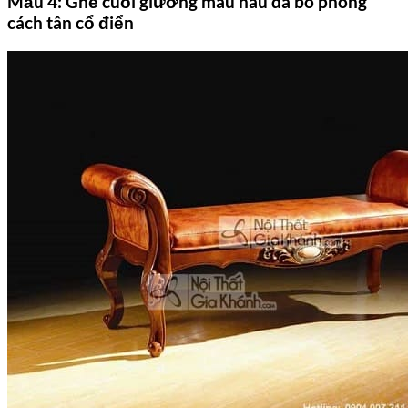
Mẫu 4: Ghế cuối giường màu nâu da bò phong
cách tân cổ điển