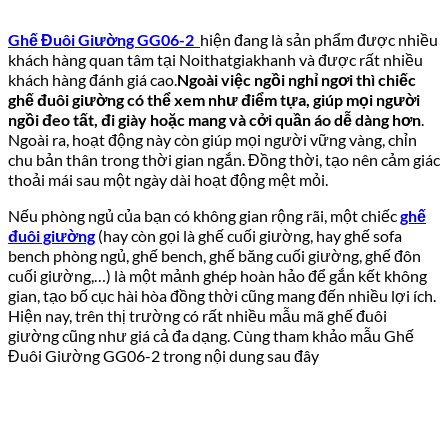
Ghế Đuôi Giường GG06-2
hiện đang là sản phẩm được nhiều
khách hàng quan tâm tại Noithatgiakhanh và được rất nhiều
khách hàng đánh giá cao.
Ngoài việc ngồi nghỉ ngơi thì chiếc
ghế đuôi giường có thể xem như điểm tựa, giúp mọi người
ngồi đeo tất, đi giày hoặc mang và cởi quần áo dễ dàng hơn
.
Ngoài ra, hoạt động này còn giúp mọi người vững vàng, chỉn
chu bản thân trong thời gian ngắn. Đồng thời, tạo nên cảm giác
thoải mái sau một ngày dài hoạt động mệt mỏi.
Nếu phòng ngủ của bạn có không gian rộng rãi, một chiếc
ghế
đuôi giường
(hay còn gọi là ghế cuối giường, hay ghế sofa
bench phòng ngủ, ghế bench, ghế băng cuối giường, ghế đôn
cuối giường,…) là một mảnh ghép hoàn hảo để gắn kết không
gian, tạo bố cục hài hòa đồng thời cũng mang đến nhiều lợi ích.
Hiện nay, trên thị trường có rất nhiều mẫu mã ghế đuôi
giường cũng như giá cả đa dạng. Cùng tham khảo mẫu Ghế
Đuôi Giường GG06-2 trong nội dung sau đây