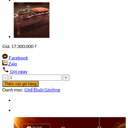
Giá:
17.300.000
₫
Facebook
Zalo
Gọi ngay
Ghế
Đuôi
Thêm vào giỏ hàng
Giường
Danh mục:
Ghế Đuôi Giường
GG06-
2
số
lượng