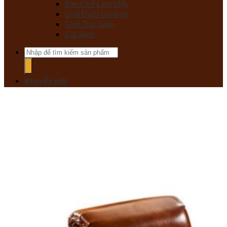
Bàn Ghế Làm Việc
Ghế Đuôi Giường
Ghế Thư Giãn
Giá Sách
Tìm
kiếm:
Khuyến mãi