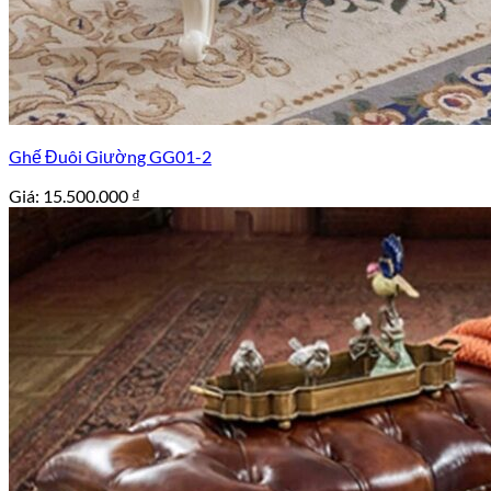
Ghế Đuôi Giường GG01-2
Giá:
15.500.000
₫