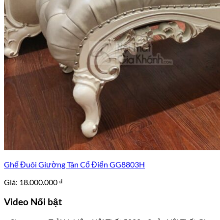
Ghế Đuôi Giường Tân Cổ Điển GG8803H
Giá:
18.000.000
₫
Video
Nổi bật