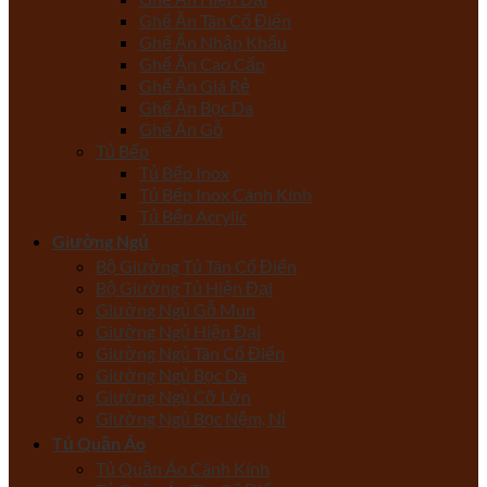
Ghế Ăn Tân Cổ Điển
Ghế Ăn Nhập Khẩu
Ghế Ăn Cao Cấp
Ghế Ăn Giá Rẻ
Ghế Ăn Bọc Da
Ghế Ăn Gỗ
Tủ Bếp
Tủ Bếp Inox
Tủ Bếp Inox Cánh Kính
Tủ Bếp Acrylic
Giường Ngủ
Bộ Giường Tủ Tân Cổ Điển
Bộ Giường Tủ Hiện Đại
Giường Ngủ Gỗ Mun
Giường Ngủ Hiện Đại
Giường Ngủ Tân Cổ Điển
Giường Ngủ Bọc Da
Giường Ngủ Cỡ Lớn
Giường Ngủ Bọc Nệm, Nỉ
Tủ Quần Áo
Tủ Quần Áo Cánh Kính