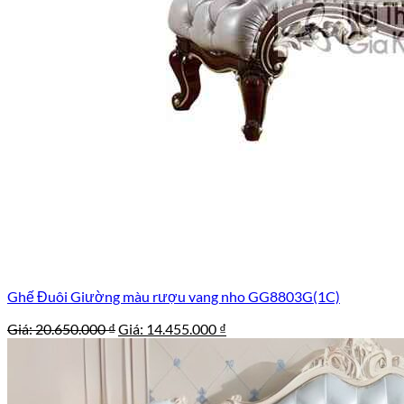
Ghế Đuôi Giường màu rượu vang nho GG8803G(1C)
Giá
Giá
Giá:
20.650.000
₫
Giá:
14.455.000
₫
gốc
hiện
là:
tại
20.650.000 ₫.
là:
14.455.000 ₫.