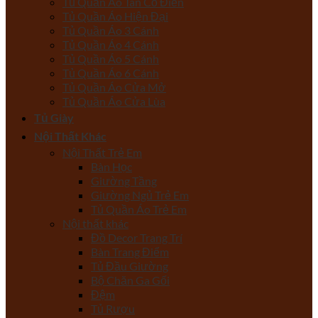
Tủ Quần Áo Tân Cổ Điển
Tủ Quần Áo Hiện Đại
Tủ Quần Áo 3 Cánh
Tủ Quần Áo 4 Cánh
Tủ Quần Áo 5 Cánh
Tủ Quần Áo 6 Cánh
Tủ Quần Áo Cửa Mở
Tủ Quần Áo Cửa Lùa
Tủ Giày
Nội Thất Khác
Nội Thất Trẻ Em
Bàn Học
Giường Tầng
Giường Ngủ Trẻ Em
Tủ Quần Áo Trẻ Em
Nội thất khác
Đồ Decor Trang Trí
Bàn Trang Điểm
Tủ Đầu Giường
Bộ Chăn Ga Gối
Đệm
Tủ Rượu