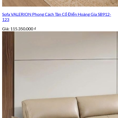
Sofa VALERION Phong Cách Tân Cổ Điển Hoàng Gia SB912-
123
Giá:
115.350.000
₫