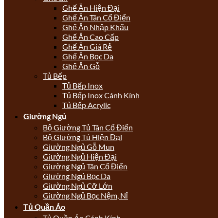
Ghế Ăn Hiện Đại
Ghế Ăn Tân Cổ Điển
Ghế Ăn Nhập Khẩu
Ghế Ăn Cao Cấp
Ghế Ăn Giá Rẻ
Ghế Ăn Bọc Da
Ghế Ăn Gỗ
Tủ Bếp
Tủ Bếp Inox
Tủ Bếp Inox Cánh Kính
Tủ Bếp Acrylic
Giường Ngủ
Bộ Giường Tủ Tân Cổ Điển
Bộ Giường Tủ Hiện Đại
Giường Ngủ Gỗ Mun
Giường Ngủ Hiện Đại
Giường Ngủ Tân Cổ Điển
Giường Ngủ Bọc Da
Giường Ngủ Cỡ Lớn
Giường Ngủ Bọc Nệm, Nỉ
Tủ Quần Áo
Tủ Quần Áo Cánh Kính