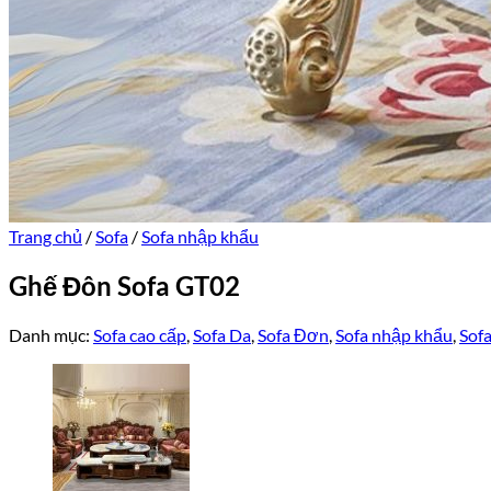
Trang chủ
/
Sofa
/
Sofa nhập khẩu
Ghế Đôn Sofa GT02
Danh mục:
Sofa cao cấp
,
Sofa Da
,
Sofa Đơn
,
Sofa nhập khẩu
,
Sof