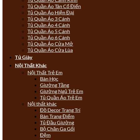
Tủ Quần Áo Tân Cổ Điển
Tủ Quần Áo Hiện Đại
Tủ Quần Áo 3 Cánh
Tủ Quần Áo 4 Cánh
Tủ Quần Áo 5 Cánh
Tủ Quần Áo 6 Cánh
Tủ Quần Áo Cửa Mở
Tủ Quần Áo Cửa Lùa
Tủ Giày
Nội Thất Khác
Nội Thất Trẻ Em
Bàn Học
Giường Tầng
Giường Ngủ Trẻ Em
Tủ Quần Áo Trẻ Em
Nội thất khác
Đồ Decor Trang Trí
Bàn Trang Điểm
Tủ Đầu Giường
Bộ Chăn Ga Gối
Đệm