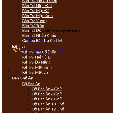
Bàn Trà Tân Cổ Điển
Bàn Trà Hiện Đại
Bàn Trà Mặt Đá
Bàn Trà Mặt Kính
Bàn Trà Vuông
Bàn Trà Tròn
Bàn Trà Đôi
Chưa có sản phẩm trong giỏ hàng.
Bàn Trà Nhập Khẩu
Quay trở lại cửa hàng
Combo Bàn Trà Kệ Tivi
Kệ Tivi
HOTLINE
0934.605.333
Kệ Tivi Tân Cổ Điển
Kệ Tivi Hiện Đại
Kệ Tivi Đa Năng
Kệ Tivi Mặt Kính
Kệ Tivi Mặt Đá
Bàn Ghế Ăn
Bộ Bàn Ăn
Bộ Bàn Ăn 4 Ghế
Bộ Bàn Ăn 6 Ghế
Bộ Bàn Ăn 8 Ghế
Bộ Bàn Ăn 10 Ghế
Bộ Bàn Ăn 12 Ghế