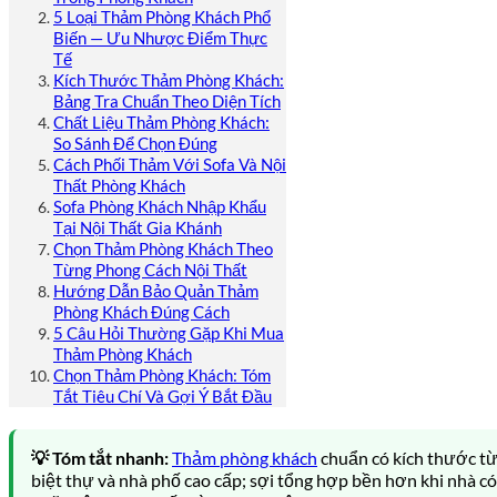
5 Loại Thảm Phòng Khách Phổ
Biến — Ưu Nhược Điểm Thực
Tế
Kích Thước Thảm Phòng Khách:
Bảng Tra Chuẩn Theo Diện Tích
Chất Liệu Thảm Phòng Khách:
So Sánh Để Chọn Đúng
Cách Phối Thảm Với Sofa Và Nội
Thất Phòng Khách
Sofa Phòng Khách Nhập Khẩu
Tại Nội Thất Gia Khánh
Chọn Thảm Phòng Khách Theo
Từng Phong Cách Nội Thất
Hướng Dẫn Bảo Quản Thảm
Phòng Khách Đúng Cách
5 Câu Hỏi Thường Gặp Khi Mua
Thảm Phòng Khách
Chọn Thảm Phòng Khách: Tóm
Tắt Tiêu Chí Và Gợi Ý Bắt Đầu
💡 Tóm tắt nhanh:
Thảm phòng khách
chuẩn có kích thước từ
biệt thự và nhà phố cao cấp; sợi tổng hợp bền hơn khi nhà c