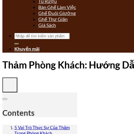
Tủ Rượu
Bàn Ghế Làm Việc
Ghế Đuôi Giường
Ghế Thư Giãn
Giá Sách
Tìm
kiếm:
Khuyến mãi
Thảm Phòng Khách: Hướng Dẫn
Contents
5 Vai Trò Thực Sự Của Thảm
Trong Phòng Khách