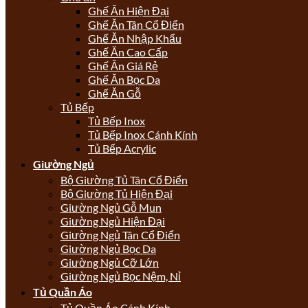
Ghế Ăn Hiện Đại
Ghế Ăn Tân Cổ Điển
Ghế Ăn Nhập Khẩu
Ghế Ăn Cao Cấp
Ghế Ăn Giá Rẻ
Ghế Ăn Bọc Da
Ghế Ăn Gỗ
Tủ Bếp
Tủ Bếp Inox
Tủ Bếp Inox Cánh Kính
Tủ Bếp Acrylic
Giường Ngủ
Bộ Giường Tủ Tân Cổ Điển
Bộ Giường Tủ Hiện Đại
Giường Ngủ Gỗ Mun
Giường Ngủ Hiện Đại
Giường Ngủ Tân Cổ Điển
Giường Ngủ Bọc Da
Giường Ngủ Cỡ Lớn
Giường Ngủ Bọc Nệm, Nỉ
Tủ Quần Áo
Tủ Quần Áo Cánh Kính