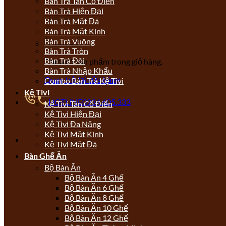
Bàn Trà Tân Cổ Điển
Bàn Trà Hiện Đại
Bàn Trà Mặt Đá
Bàn Trà Mặt Kính
Bàn Trà Vuông
Bàn Trà Tròn
Bàn Trà Đôi
Chưa có sản phẩm trong giỏ hàng.
Bàn Trà Nhập Khẩu
Quay trở lại cửa hàng
Combo Bàn Trà Kệ Tivi
Kệ Tivi
HOTLINE
0934.605.333
Kệ Tivi Tân Cổ Điển
Kệ Tivi Hiện Đại
Kệ Tivi Đa Năng
Kệ Tivi Mặt Kính
Kệ Tivi Mặt Đá
Bàn Ghế Ăn
Bộ Bàn Ăn
Bộ Bàn Ăn 4 Ghế
Bộ Bàn Ăn 6 Ghế
Bộ Bàn Ăn 8 Ghế
Bộ Bàn Ăn 10 Ghế
Bộ Bàn Ăn 12 Ghế