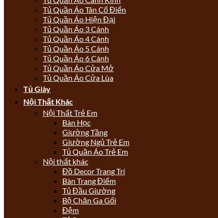
Tủ Quần Áo Tân Cổ Điển
Tủ Quần Áo Hiện Đại
Tủ Quần Áo 3 Cánh
Tủ Quần Áo 4 Cánh
Tủ Quần Áo 5 Cánh
Tủ Quần Áo 6 Cánh
Tủ Quần Áo Cửa Mở
Tủ Quần Áo Cửa Lùa
Tủ Giày
Nội Thất Khác
Nội Thất Trẻ Em
Bàn Học
Giường Tầng
Giường Ngủ Trẻ Em
Tủ Quần Áo Trẻ Em
Nội thất khác
Đồ Decor Trang Trí
Bàn Trang Điểm
Tủ Đầu Giường
Bộ Chăn Ga Gối
Đệm