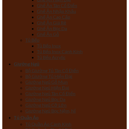
Ghế Ăn Tân Cổ Điển
Ghế Ăn Nhập Khẩu
Ghế Ăn Cao Cấp
Ghế Ăn Giá Rẻ
Ghế Ăn Bọc Da
Ghế Ăn Gỗ
Tủ Bếp
Tủ Bếp Inox
Tủ Bếp Inox Cánh Kính
Tủ Bếp Acrylic
Giường Ngủ
Bộ Giường Tủ Tân Cổ Điển
Bộ Giường Tủ Hiện Đại
Giường Ngủ Gỗ Mun
Giường Ngủ Hiện Đại
Giường Ngủ Tân Cổ Điển
Giường Ngủ Bọc Da
Giường Ngủ Cỡ Lớn
Giường Ngủ Bọc Nệm, Nỉ
Tủ Quần Áo
Tủ Quần Áo Cánh Kính