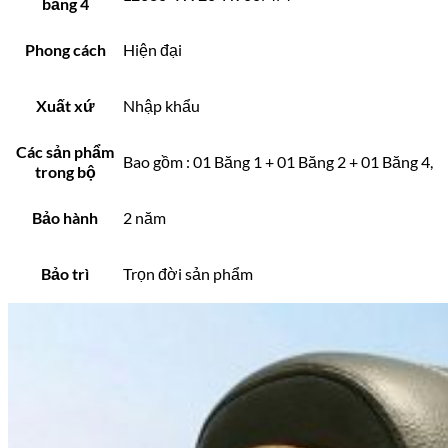
băng 4
Phong cách
Hiện đại
Xuất xứ
Nhập khẩu
Các sản phẩm
Bao gồm : 01 Băng 1 + 01 Băng 2 + 01 Băng 4,
trong bộ
Bảo hành
2 năm
Bảo trì
Trọn đời sản phẩm