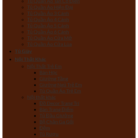
Tủ Quần Áo Tân Cổ Điển
Tủ Quần Áo Hiện Đại
Tủ Quần Áo 3 Cánh
Tủ Quần Áo 4 Cánh
Tủ Quần Áo 5 Cánh
Tủ Quần Áo 6 Cánh
Tủ Quần Áo Cửa Mở
Tủ Quần Áo Cửa Lùa
Tủ Giày
Nội Thất Khác
Nội Thất Trẻ Em
Bàn Học
Giường Tầng
Giường Ngủ Trẻ Em
Tủ Quần Áo Trẻ Em
Nội thất khác
Đồ Decor Trang Trí
Bàn Trang Điểm
Tủ Đầu Giường
Bộ Chăn Ga Gối
Đệm
Tủ Rượu