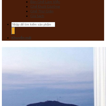
Bàn Ghế Làm Việc
Ghế Đuôi Giường
Ghế Thư Giãn
Giá Sách
Tìm
kiếm:
Khuyến mãi