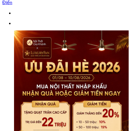
Độc
Điển
Đáo
Cho
Phòng
Khách
SF316-
124
số
lượng