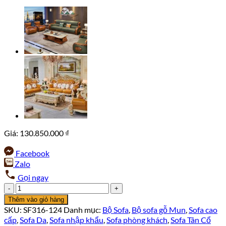
Giá:
130.850.000
₫
Facebook
Zalo
Gọi ngay
Bộ
Sofa
Thêm vào giỏ hàng
Gỗ
SKU:
SF316-124
Danh mục:
Bộ Sofa
,
Bộ sofa gỗ Mun
,
Sofa cao
Mun
cấp
,
Sofa Da
,
Sofa nhập khẩu
,
Sofa phòng khách
,
Sofa Tân Cổ