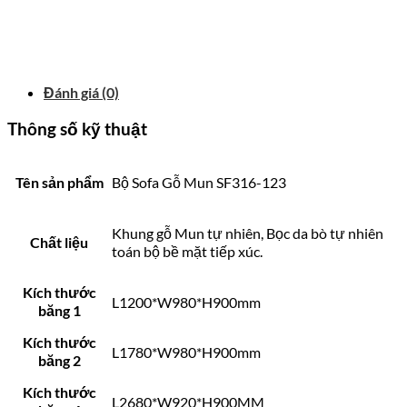
Đánh giá (0)
Thông số kỹ thuật
Tên sản phẩm
Bộ Sofa Gỗ Mun SF316-123
Khung gỗ Mun tự nhiên, Bọc da bò tự nhiên
Chất liệu
toán bộ bề mặt tiếp xúc.
Kích thước
L1200*W980*H900mm
băng 1
Kích thước
L1780*W980*H900mm
băng 2
Kích thước
L2680*W920*H900MM