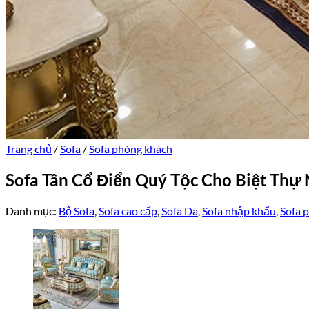
Trang chủ
/
Sofa
/
Sofa phòng khách
Sofa Tân Cổ Điển Quý Tộc Cho Biệt Th
Danh mục:
Bộ Sofa
,
Sofa cao cấp
,
Sofa Da
,
Sofa nhập khẩu
,
Sofa 