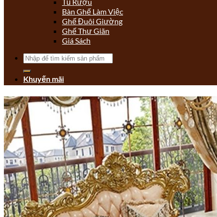
Tủ Rượu
Bàn Ghế Làm Việc
Ghế Đuôi Giường
Ghế Thư Giãn
Giá Sách
Tìm
kiếm:
Khuyến mãi