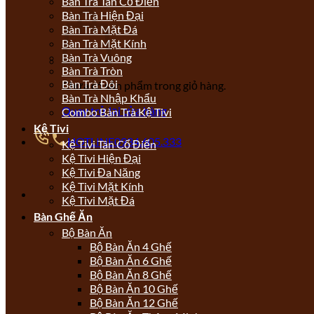
Bàn Trà Tân Cổ Điển
Bàn Trà Hiện Đại
Bàn Trà Mặt Đá
Bàn Trà Mặt Kính
Bàn Trà Vuông
Bàn Trà Tròn
Bàn Trà Đôi
Chưa có sản phẩm trong giỏ hàng.
Bàn Trà Nhập Khẩu
Quay trở lại cửa hàng
Combo Bàn Trà Kệ Tivi
Kệ Tivi
HOTLINE
0934.605.333
Kệ Tivi Tân Cổ Điển
Kệ Tivi Hiện Đại
Kệ Tivi Đa Năng
Kệ Tivi Mặt Kính
Kệ Tivi Mặt Đá
Bàn Ghế Ăn
Bộ Bàn Ăn
Bộ Bàn Ăn 4 Ghế
Bộ Bàn Ăn 6 Ghế
Bộ Bàn Ăn 8 Ghế
Bộ Bàn Ăn 10 Ghế
Bộ Bàn Ăn 12 Ghế