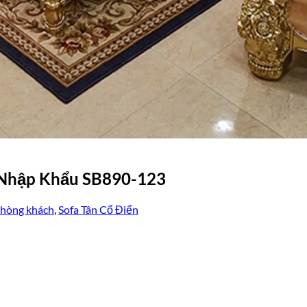
ự Nhập Khẩu SB890-123
phòng khách
,
Sofa Tân Cổ Điển