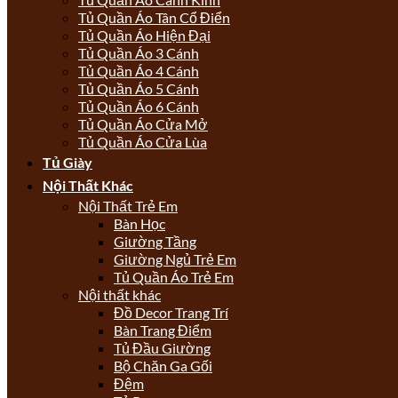
Tủ Quần Áo Tân Cổ Điển
Tủ Quần Áo Hiện Đại
Tủ Quần Áo 3 Cánh
Tủ Quần Áo 4 Cánh
Tủ Quần Áo 5 Cánh
Tủ Quần Áo 6 Cánh
Tủ Quần Áo Cửa Mở
Tủ Quần Áo Cửa Lùa
Tủ Giày
Nội Thất Khác
Nội Thất Trẻ Em
Bàn Học
Giường Tầng
Giường Ngủ Trẻ Em
Tủ Quần Áo Trẻ Em
Nội thất khác
Đồ Decor Trang Trí
Bàn Trang Điểm
Tủ Đầu Giường
Bộ Chăn Ga Gối
Đệm