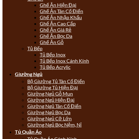
Ghế Ăn Hiện Đại
Ghế Ăn Tân Cổ Điển
Ghế Ăn Nhập Khẩu
Ghế Ăn Cao Cấp
Ghế Ăn Giá Rẻ
Ghế Ăn Bọc Da
Ghế Ăn Gỗ
Tủ Bếp
Tủ Bếp Inox
Tủ Bếp Inox Cánh Kính
Tủ Bếp Acrylic
Giường Ngủ
Bộ Giường Tủ Tân Cổ Điển
Bộ Giường Tủ Hiện Đại
Giường Ngủ Gỗ Mun
Giường Ngủ Hiện Đại
Giường Ngủ Tân Cổ Điển
Giường Ngủ Bọc Da
Giường Ngủ Cỡ Lớn
Giường Ngủ Bọc Nệm, Nỉ
Tủ Quần Áo
Tủ Quần Áo Cánh Kính