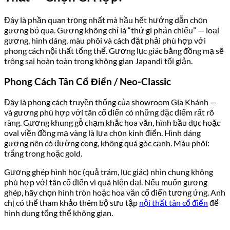
Đây là phần quan trọng nhất mà hầu hết hướng dẫn chọn
gương bỏ qua. Gương không chỉ là “thứ gì phản chiếu” — loại
gương, hình dáng, màu phôi và cách đặt phải phù hợp với
phong cách nội thất tổng thể. Gương lục giác bằng đồng mạ sẽ
trông sai hoàn toàn trong không gian Japandi tối giản.
Phong Cách Tân Cổ Điển / Neo-Classic
Đây là phong cách truyền thống của showroom Gia Khánh —
và gương phù hợp với tân cổ điển có những đặc điểm rất rõ
ràng. Gương khung gỗ chạm khắc hoa văn, hình bầu dục hoặc
oval viền đồng mạ vàng là lựa chọn kinh điển. Hình dáng
gương nên có đường cong, không quá góc cạnh. Màu phôi:
trắng trong hoặc gold.
Gương ghép hình học (quả trám, lục giác) nhìn chung không
phù hợp với tân cổ điển vì quá hiện đại. Nếu muốn gương
ghép, hãy chọn hình tròn hoặc hoa văn cổ điển tương ứng. Anh
chị có thể tham khảo thêm bộ sưu tập
nội thất tân cổ điển
để
hình dung tổng thể không gian.