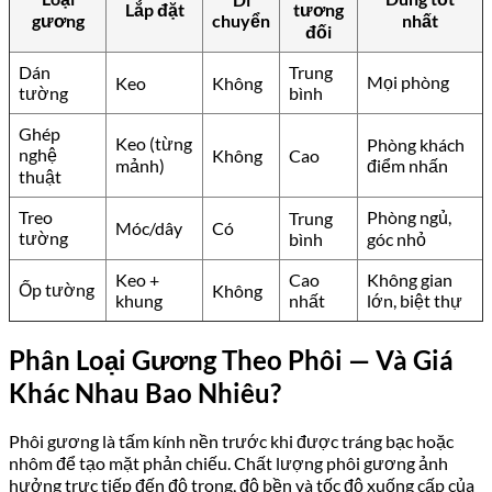
Lắp đặt
tương
gương
chuyển
nhất
đối
Dán
Trung
Mọi phòng
Keo
Không
tường
bình
Ghép
Keo (từng
Phòng khách
nghệ
Không
Cao
mảnh)
điểm nhấn
thuật
Treo
Phòng ngủ,
Trung
Móc/dây
Có
tường
bình
góc nhỏ
Keo +
Cao
Không gian
Ốp tường
Không
khung
nhất
lớn, biệt thự
Phân Loại Gương Theo Phôi — Và Giá
Khác Nhau Bao Nhiêu?
Phôi gương là tấm kính nền trước khi được tráng bạc hoặc
nhôm để tạo mặt phản chiếu. Chất lượng phôi gương ảnh
hưởng trực tiếp đến độ trong, độ bền và tốc độ xuống cấp của