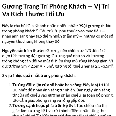
Gương Trang Trí Phòng Khách — Vị Trí
Và Kích Thước Tối Ưu
Đây là câu hỏi Gia Khánh nhận nhiều nhất: “Đặt gương ở đâu
trong phòng khách?” Câu trả lời phụ thuộc vào mục tiêu —
nhân ánh sáng hay tạo điểm nhấn thẩm mỹ — nhưng có một số
nguyên tắc chung không thay đổi.
Nguyên tắc kích thước:
Gương nên chiếm từ 1/3 đến 1/2
diện tích tường đặt gương. Gương quá nhỏ so với tường
trông không cân đối và mất đi hiệu ứng mở rộng không gian. Ví
dụ: tường 3m × 2.5m = 7.5m², gương tối thiểu nên là 2.5–3.5m².
3 vị trí hiệu quả nhất trong phòng khách:
Tường đối diện cửa sổ hoặc ban công:
Đây là vị trí tối
ưu nhất để nhân ánh sáng tự nhiên. Ban ngày, ánh sáng
từ cửa sổ chiếu vào gương phản chiếu lại toàn bộ phòng,
tạo cảm giác phòng sáng và rộng gấp đôi.
Tường cạnh hoặc phía trên kệ tivi:
Tạo chiều sâu thị
giác, làm tường kệ tivi trở thành điểm nhấn tổng thể
thay vì chỉ có TV. Kết hợp với đèn spotlight chiếu xuống