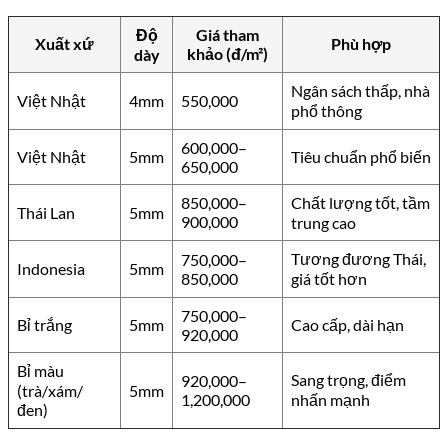
Độ
Giá tham
Xuất xứ
Phù hợp
khảo (đ/m²)
dày
Ngân sách thấp, nhà
Việt Nhật
4mm
550,000
phổ thông
600,000–
Việt Nhật
5mm
Tiêu chuẩn phổ biến
650,000
850,000–
Chất lượng tốt, tầm
Thái Lan
5mm
900,000
trung cao
Tương đương Thái,
750,000–
Indonesia
5mm
850,000
giá tốt hơn
750,000–
Bỉ trắng
5mm
Cao cấp, dài hạn
920,000
Bỉ màu
Sang trọng, điểm
920,000–
(trà/xám/
5mm
1,200,000
nhấn mạnh
đen)