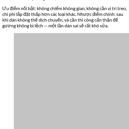
Ưu điểm nổi bật: không chiếm không gian, không cần vị trí treo,
chi phí lắp đặt thấp hơn các loại khác. Nhược điểm chính: sau
khi dán không thể dịch chuyển, và cần thi công cẩn thận để
gương không bị lệch — một lần dán sai sẽ rất khó sửa.