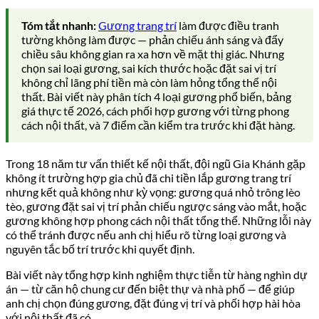
Tóm tắt nhanh:
Gương trang trí
làm được điều tranh
tường không làm được — phản chiếu ánh sáng và đẩy
chiều sâu không gian ra xa hơn về mặt thị giác. Nhưng
chọn sai loại gương, sai kích thước hoặc đặt sai vị trí
không chỉ lãng phí tiền mà còn làm hỏng tổng thể nội
thất. Bài viết này phân tích 4 loại gương phổ biến, bảng
giá thực tế 2026, cách phối hợp gương với từng phong
cách nội thất, và 7 điểm cần kiểm tra trước khi đặt hàng.
Trong 18 năm tư vấn thiết kế nội thất, đội ngũ Gia Khánh gặp
không ít trường hợp gia chủ đã chi tiền lắp gương trang trí
nhưng kết quả không như kỳ vọng: gương quá nhỏ trông lèo
tèo, gương đặt sai vị trí phản chiếu ngược sáng vào mắt, hoặc
gương không hợp phong cách nội thất tổng thể. Những lỗi này
có thể tránh được nếu anh chị hiểu rõ từng loại gương và
nguyên tắc bố trí trước khi quyết định.
Bài viết này tổng hợp kinh nghiệm thực tiễn từ hàng nghìn dự
án — từ căn hộ chung cư đến biệt thự và nhà phố — để giúp
anh chị chọn đúng gương, đặt đúng vị trí và phối hợp hài hòa
với nội thất đã có.