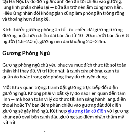
tại Hà Nội. Lý do đơn giản: ánh đèn ăn tối chiếu vào gương,
lung linh phản chiếu lại — bữa ăn trở nên ấm cúng hơn hẳn.
Hiệu ứng nhân đôi không gian cũng làm phòng ăn trông rộng
và thoáng hơn đáng kể.
Kích thước gương phòng ăn tối ưu: chiều dài gương tương
đương hoặc hơn chiều dài bàn ăn từ 10–20cm. Với bàn ăn 6-8
người (1.8–2.0m), gương nên dài khoảng 2.0–2.4m.
Gương Phòng Ngủ
Gương phòng ngủ chủ yếu phục vụ mục đích thực tế: soi toàn
thân khi thay đồ. Vị trí tốt nhất là cạnh cửa phòng, cạnh tủ
quần áo hoặc trong góc phòng thay đồ chuyên dụng.
Một lưu ý quan trọng: tránh đặt gương trực tiếp đối diện
giường ngủ. Không phải vì bất kỳ lý do nào liên quan đến tâm
linh — mà hoàn toàn vì lý do thực tế: ánh sáng hành lang, điện
thoại hoặc TV ban đêm phản chiếu vào gương đặt đối diện
giường sẽ gây khó ngủ. Kết hợp
giường tân cổ điển
với gương
khung gỗ oval bên cạnh đầu giường tạo điểm nhấn thẩm mỹ
rất tốt.