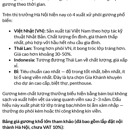
gương theo thời gian.
Trên thị trường Hà Nội hiện nay có 4 xuất xứ phôi gương phổ
biến:
Việt Nhật (VN):
Sản xuất tại Việt Nam theo hợp tác kỹ
thuật Nhật Bản. Chất lượng ổn định, giá thành thấp
nhất, phù hợp với hầu hết nhu cầu gia đình.
Thái Lan:
Trong hơn phôi VN, ít bong tróc lớp tráng hơn.
Giá cao hơn khoảng 30-50%.
Indonesia:
Tương đương Thái Lan về chất lượng, giá xấp
xỉ.
Bỉ:
Tiêu chuẩn cao nhất — độ trong tốt nhất, bền nhất, ít
bị ố vàng viền nhất. Đây là lựa chọn Gia Khánh khuyên
cho dự án cao cấp, biệt thự, penthouse.
Gương kém chất lượng thường biểu hiện bằng bám bụi không
sạch và xuất hiện vệt úa vàng quanh viền sau 2–3 năm. Dấu
hiệu này xuất phát từ lớp tráng bạc/nhôm bị ẩm xâm nhập —
thường do phôi kém hoặc thi công không kín viền.
Bảng giá gương khổ lớn tham khảo (đã bao gồm lắp đặt nội
thành Hà Nội, chưa VAT 10%):