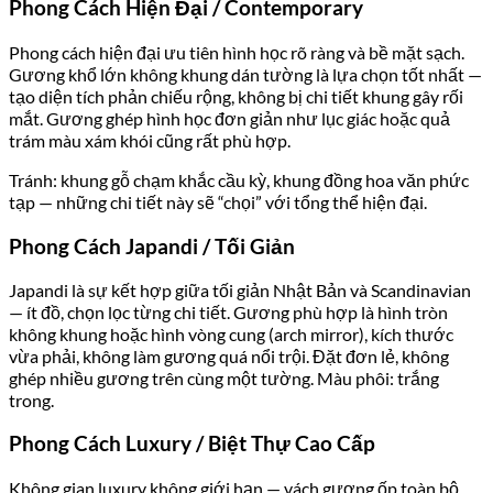
Phong Cách Hiện Đại / Contemporary
Phong cách hiện đại ưu tiên hình học rõ ràng và bề mặt sạch.
Gương khổ lớn không khung dán tường là lựa chọn tốt nhất —
tạo diện tích phản chiếu rộng, không bị chi tiết khung gây rối
mắt. Gương ghép hình học đơn giản như lục giác hoặc quả
trám màu xám khói cũng rất phù hợp.
Tránh: khung gỗ chạm khắc cầu kỳ, khung đồng hoa văn phức
tạp — những chi tiết này sẽ “chọi” với tổng thể hiện đại.
Phong Cách Japandi / Tối Giản
Japandi là sự kết hợp giữa tối giản Nhật Bản và Scandinavian
— ít đồ, chọn lọc từng chi tiết. Gương phù hợp là hình tròn
không khung hoặc hình vòng cung (arch mirror), kích thước
vừa phải, không làm gương quá nổi trội. Đặt đơn lẻ, không
ghép nhiều gương trên cùng một tường. Màu phôi: trắng
trong.
Phong Cách Luxury / Biệt Thự Cao Cấp
Không gian luxury không giới hạn — vách gương ốp toàn bộ