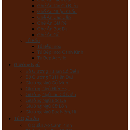
Ghế Ăn Tân Cổ Điển
Ghế Ăn Nhập Khẩu
Ghế Ăn Cao Cấp
Ghế Ăn Giá Rẻ
Ghế Ăn Bọc Da
Ghế Ăn Gỗ
Tủ Bếp
Tủ Bếp Inox
Tủ Bếp Inox Cánh Kính
Tủ Bếp Acrylic
Giường Ngủ
Bộ Giường Tủ Tân Cổ Điển
Bộ Giường Tủ Hiện Đại
Giường Ngủ Gỗ Mun
Giường Ngủ Hiện Đại
Giường Ngủ Tân Cổ Điển
Giường Ngủ Bọc Da
Giường Ngủ Cỡ Lớn
Giường Ngủ Bọc Nệm, Nỉ
Tủ Quần Áo
Tủ Quần Áo Cánh Kính