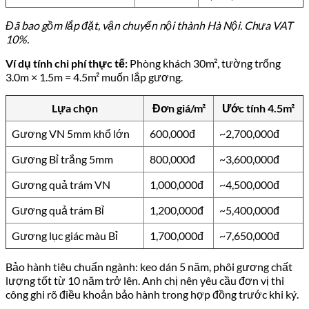
Đã bao gồm lắp đặt, vận chuyển nội thành Hà Nội. Chưa VAT
10%.
Ví dụ tính chi phí thực tế:
Phòng khách 30m², tường trống
3.0m × 1.5m = 4.5m² muốn lắp gương.
Lựa chọn
Đơn giá/m²
Ước tính 4.5m²
Gương VN 5mm khổ lớn
600,000đ
~2,700,000đ
Gương Bỉ trắng 5mm
800,000đ
~3,600,000đ
Gương quả trám VN
1,000,000đ
~4,500,000đ
Gương quả trám Bỉ
1,200,000đ
~5,400,000đ
Gương lục giác màu Bỉ
1,700,000đ
~7,650,000đ
Bảo hành tiêu chuẩn ngành: keo dán 5 năm, phôi gương chất
lượng tốt từ 10 năm trở lên. Anh chị nên yêu cầu đơn vị thi
công ghi rõ điều khoản bảo hành trong hợp đồng trước khi ký.