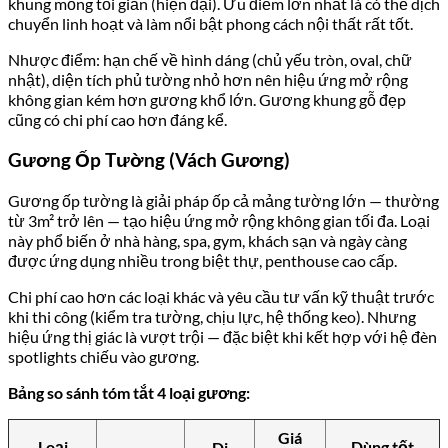
khung mỏng tối giản (hiện đại). Ưu điểm lớn nhất là có thể dịch
chuyển linh hoạt và làm nổi bật phong cách nội thất rất tốt.
Nhược điểm: hạn chế về hình dáng (chủ yếu tròn, oval, chữ
nhật), diện tích phủ tường nhỏ hơn nên hiệu ứng mở rộng
không gian kém hơn gương khổ lớn. Gương khung gỗ đẹp
cũng có chi phí cao hơn đáng kể.
Gương Ốp Tường (Vách Gương)
Gương ốp tường là giải pháp ốp cả mảng tường lớn — thường
từ 3m² trở lên — tạo hiệu ứng mở rộng không gian tối đa. Loại
này phổ biến ở nhà hàng, spa, gym, khách sạn và ngày càng
được ứng dụng nhiều trong biệt thự, penthouse cao cấp.
Chi phí cao hơn các loại khác và yêu cầu tư vấn kỹ thuật trước
khi thi công (kiểm tra tường, chịu lực, hệ thống keo). Nhưng
hiệu ứng thị giác là vượt trội — đặc biệt khi kết hợp với hệ đèn
spotlights chiếu vào gương.
Bảng so sánh tóm tắt 4 loại gương:
Giá
Loại
Dùng tốt
Di