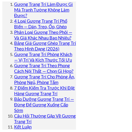
Gương Trang Trí Làm Được Gì
Mà Tranh Tường Không Làm
Được?
4 Loại Gương Trang Trí Phổ
Biến — Dán, Treo, Ốp, Ghép
Phân Loại Gương Theo Phôi —
Và Giá Khác Nhau Bao Nhiêu?
Bảng Giá Gương Ghép Trang Trí
Theo Hình Dạng (2026)
Gương Trang Trí Phòng Khách
— Vị Trí Và Kích Thước Tối Ưu
Gương Trang Trí Theo Phong
Cách Nội Thất — Chọn Gì Hợp?
Gương Trang Trí Cho Phòng Ăn,
Phòng Ngủ, Phòng Tắm
7 Điểm Kiểm Tra Trước Khi Đặt
Hàng Gương Trang Trí
Bảo Dưỡng Gương Trang Trí —
Đừng Để Gương Xuống Cấp
Sớm
Câu Hỏi Thường Gặp Về Gương
Trang Trí
Kết Luận