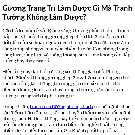
Gương Trang Trí Làm Được Gì Mà Tranh
Tường Không Làm Được?
Câu trả lời nằm ở vật lý ánh sáng. Gương phản chiếu — tranh
hấp thụ. Khi một bảng gương ghép diện tích 3–4m² được đặt
đối diện cửa sổ hoặc nguồn đèn chính, nó nhân đôi lượng ánh
sáng trong phòng về mặt cảm nhận thị giác. Căn phòng trông
sáng hơn, rộng hơn và thông thoáng hơn — mà không cần đập
tường hay thay cửa sổ.
Hiệu ứng này đặc biệt rõ ràng với không gian nhỏ. Phòng
khách 20m² với bảng gương ghép 2m × 1.2m đặt đúng vị trí có
thể tạo cảm giác không gian rộng gấp rưỡi về mặt thị giác —
điều mà không loại tranh hay trang trí tường nào làm được
tương đương với chi phí tương tự.
Trong khi đó,
tranh treo tường phòng khách
có thế mạnh khác:
tạo điểm nhấn cảm xúc, kể câu chuyện thẩm mỹ và nhấn mạnh
phong cách. Hai loại không thay thế nhau hoàn toàn — gương
mở rộng không gian, tranh tạo chiều sâu nghệ thuật. Trong
nhiều dự án biệt thự cao cấp, Gia Khánh phối hợp cả hai: