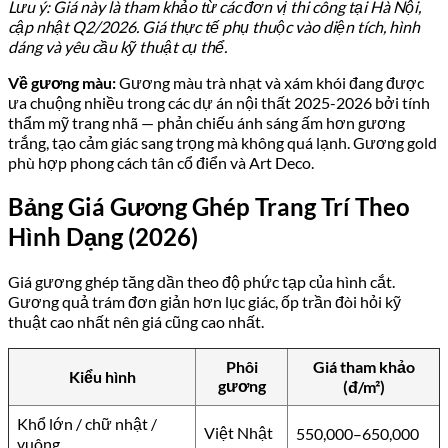
Lưu ý: Giá này là tham khảo từ các đơn vị thi công tại Hà Nội,
cập nhật Q2/2026. Giá thực tế phụ thuộc vào diện tích, hình
dáng và yêu cầu kỹ thuật cụ thể.
Về gương màu:
Gương màu trà nhạt và xám khói đang được
ưa chuộng nhiều trong các dự án nội thất 2025-2026 bởi tính
thẩm mỹ trang nhã — phản chiếu ánh sáng ấm hơn gương
trắng, tạo cảm giác sang trọng mà không quá lạnh. Gương gold
phù hợp phong cách tân cổ điển và Art Deco.
Bảng Giá Gương Ghép Trang Trí Theo
Hình Dạng (2026)
Giá gương ghép tăng dần theo độ phức tạp của hình cắt.
Gương quả trám đơn giản hơn lục giác, ốp trần đòi hỏi kỹ
thuật cao nhất nên giá cũng cao nhất.
Phôi
Giá tham khảo
Kiểu hình
gương
(đ/m²)
Khổ lớn / chữ nhật /
Việt Nhật
550,000–650,000
vuông