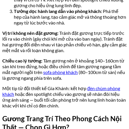
gương cho hiệu ứng lung linh đẹp.
Tường dọc hành lang dẫn vào phòng khách:
Phá thế
hẹp của hành lang, tạo cảm giác mở và thông thoáng hơn
ngay từ lúc bước vào nhà.
Vị trí không nên đặt gương:
Tránh đặt gương trực tiếp trước
lối ra vào chính (gây chói khi mở cửa vào ban ngày). Tránh đặt
hai gương đối diện nhau vì tạo phản chiếu vô hạn, gây cảm giác
mệt mắt và rối loạn không gian.
Chiều cao lý tưởng:
Tâm gương nên ở khoảng 140–160cm từ
sàn khi treo đứng, hoặc điều chỉnh để tâm gương ngang tầm
mắt người ngồi trên
sofa phòng khách
(80–100cm từ sàn) nếu
là gương ngang phía trên sofa.
Một tip từ đội thiết kế Gia Khánh: kết hợp
đèn chùm phòng
khách
hoặc đèn spotlight chiếu vào gương sẽ nhân đôi hiệu
ứng ánh sáng — buổi tối căn phòng trở nên lung linh hoàn toàn
khác với khi chỉ có đèn chính.
Gương Trang Trí Theo Phong Cách Nội
Thất — Chọn Gì Hợp?