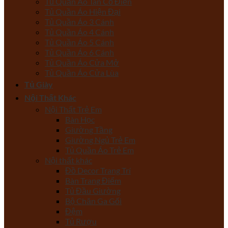
Tủ Quần Áo Tân Cổ Điển
Tủ Quần Áo Hiện Đại
Tủ Quần Áo 3 Cánh
Tủ Quần Áo 4 Cánh
Tủ Quần Áo 5 Cánh
Tủ Quần Áo 6 Cánh
Tủ Quần Áo Cửa Mở
Tủ Quần Áo Cửa Lùa
Tủ Giày
Nội Thất Khác
Nội Thất Trẻ Em
Bàn Học
Giường Tầng
Giường Ngủ Trẻ Em
Tủ Quần Áo Trẻ Em
Nội thất khác
Đồ Decor Trang Trí
Bàn Trang Điểm
Tủ Đầu Giường
Bộ Chăn Ga Gối
Đệm
Tủ Rượu