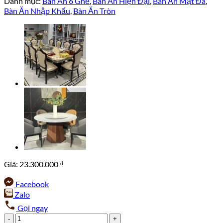
Danh mục:
Bàn Ăn 6 Ghế
,
Bàn Ăn Hiện Đại
,
Bàn Ăn Mặt Đá
,
Bàn Ăn Nhập Khẩu
,
Bàn Ăn Tròn
Giá:
23.300.000
₫
Facebook
Zalo
Gọi ngay
Bàn