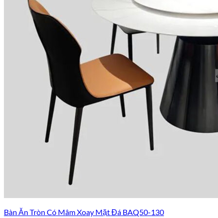
Bàn Ăn Tròn Có Mâm Xoay Mặt Đá BAQ50-130