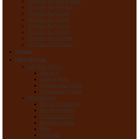
Tủ Quần Áo Tân Cổ Điển
Tủ Quần Áo Hiện Đại
Tủ Quần Áo 3 Cánh
Tủ Quần Áo 4 Cánh
Tủ Quần Áo 5 Cánh
Tủ Quần Áo 6 Cánh
Tủ Quần Áo Cửa Mở
Tủ Quần Áo Cửa Lùa
Tủ Giày
Nội Thất Khác
Nội Thất Trẻ Em
Bàn Học
Giường Tầng
Giường Ngủ Trẻ Em
Tủ Quần Áo Trẻ Em
Nội thất khác
Đồ Decor Trang Trí
Bàn Trang Điểm
Tủ Đầu Giường
Bộ Chăn Ga Gối
Đệm
Tủ Rượu