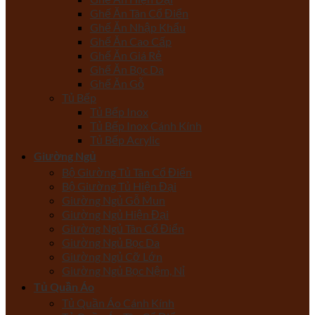
Ghế Ăn Tân Cổ Điển
Ghế Ăn Nhập Khẩu
Ghế Ăn Cao Cấp
Ghế Ăn Giá Rẻ
Ghế Ăn Bọc Da
Ghế Ăn Gỗ
Tủ Bếp
Tủ Bếp Inox
Tủ Bếp Inox Cánh Kính
Tủ Bếp Acrylic
Giường Ngủ
Bộ Giường Tủ Tân Cổ Điển
Bộ Giường Tủ Hiện Đại
Giường Ngủ Gỗ Mun
Giường Ngủ Hiện Đại
Giường Ngủ Tân Cổ Điển
Giường Ngủ Bọc Da
Giường Ngủ Cỡ Lớn
Giường Ngủ Bọc Nệm, Nỉ
Tủ Quần Áo
Tủ Quần Áo Cánh Kính