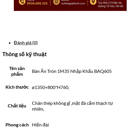
Đánh giá (0)
Thông số kỹ thuật
Tên sản
Bàn Ăn Tròn 1M35 Nhập Khẩu BAQ605
phẩm
Kích thước
ø1350+800*H760,
Chân thép không gỉ ,mặt đá cẩm thạch tự
Chất liệu
nhiên,
Phong cách
Hiện đại