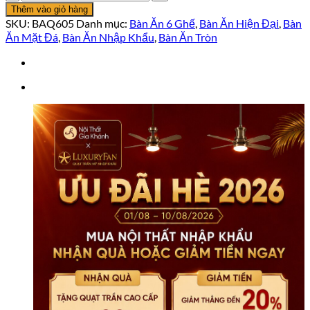
Ăn
Thêm vào giỏ hàng
Tròn
SKU:
BAQ605
Danh mục:
Bàn Ăn 6 Ghế
,
Bàn Ăn Hiện Đại
,
Bàn
1M35
Ăn Mặt Đá
,
Bàn Ăn Nhập Khẩu
,
Bàn Ăn Tròn
Nhập
Khẩu
BAQ605
số
lượng