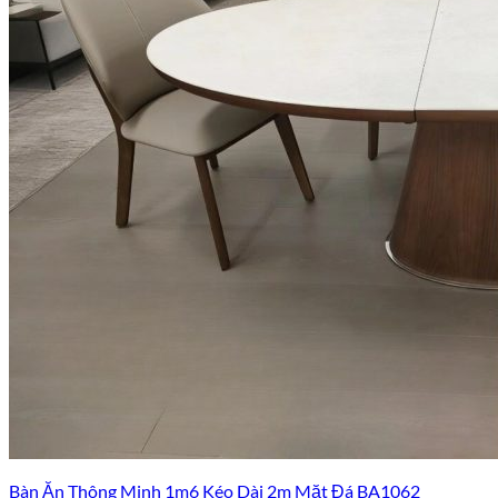
Bàn Ăn Thông Minh 1m6 Kéo Dài 2m Mặt Đá BA1062