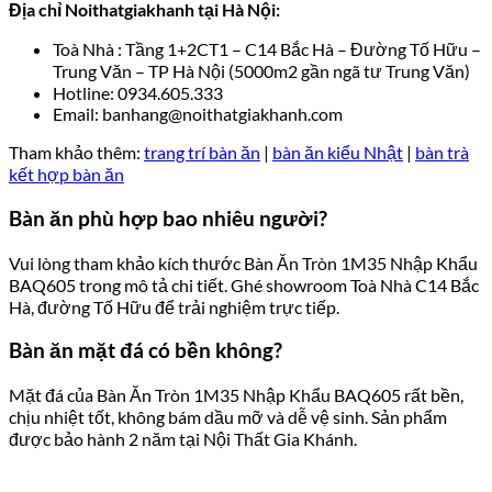
Địa chỉ Noithatgiakhanh tại Hà Nội:
Toà Nhà : Tầng 1+2CT1 – C14 Bắc Hà – Đường Tố Hữu –
Trung Văn – TP Hà Nội (5000m2 gần ngã tư Trung Văn)
Hotline: 0934.605.333
Email: banhang@noithatgiakhanh.com
Tham khảo thêm:
trang trí bàn ăn
|
bàn ăn kiểu Nhật
|
bàn trà
kết hợp bàn ăn
Bàn ăn phù hợp bao nhiêu người?
Vui lòng tham khảo kích thước Bàn Ăn Tròn 1M35 Nhập Khẩu
BAQ605 trong mô tả chi tiết. Ghé showroom Toà Nhà C14 Bắc
Hà, đường Tố Hữu để trải nghiệm trực tiếp.
Bàn ăn mặt đá có bền không?
Mặt đá của Bàn Ăn Tròn 1M35 Nhập Khẩu BAQ605 rất bền,
chịu nhiệt tốt, không bám dầu mỡ và dễ vệ sinh. Sản phẩm
được bảo hành 2 năm tại Nội Thất Gia Khánh.