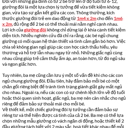
Đối với những gia đình có từ 2 bé trở lên ở độ tuổi từ 6-12,
giường đôi là một lựa chọn lý tưởng để vừa tiết kiệm không
gian, vừa tạo sự gắn kết giữa các con. Thông thường, kích
thước giường đôi trẻ em dao động từ
1m4 x 2m
cho đến
1m6
x 2m
, đủ rộng để 2 bé có thể thoải mái nằm nghỉ cạnh nhau.
Lợi ích của
giường đôi
không chỉ dừng lại ở khía cạnh tiết kiệm
diện tích. Nhiều nghiên cứu đã chỉ ra rằng, các bé ngủ chung
giường có mối quan hệ thân thiết và tình cảm gắn bó hơn. Việc
chia sẻ không gian ngủ giúp các con học cách thấu hiểu, yêu
thương và hỗ trợ lẫn nhau ngay từ nhỏ. Những giấc ngủ cùng
nhau cũng giúp trẻ cảm thấy ấm áp, an toàn hơn, từ đó ngủ sâu
và ngon giấc hơn.
Tuy nhiên, ba mẹ cũng cần lưu ý một số vấn đề khi cho các con
ngủ chung giường đôi. Đầu tiên, hãy đảm bảo mỗi bé có một
chăn gối riêng biệt để tránh tình trạng giành giật gây mất ngủ
cho nhau. Ngoài ra, nếu các con có sự chênh lệch lớn về độ tuổi
hoặc thói quen sinh hoạt, giấc ngủ, ba mẹ nên cân nhắc cho ngủ
riêng để đảm bảo sự thoải mái cho mỗi bé.
Về thiết kế, một chiếc giường đôi lý tưởng cần đảm bảo sự
riêng tư và thể hiện được cá tính của cả 2 bé. Ba mẹ có thể lựa
chọn những mẫu giường có vách ngăn di động, hoặc thiết kế 2
đầu giường tách biệt với 2 màu sắc, hoạ tiết khác nhau để mỗi