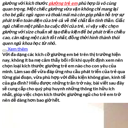
giường với kích thước
giường trẻ em
phù hợp là vô cùng
quan trọng. Một chiếc giường vừa vặn không chỉ mang lại
cho bé giấc ngủ ngon và thoải mái mà còn góp phần hỗ trợ sự
phát triển toàn diện của trẻ cả về thể chất lẫn tinh thần. Giấc
ngủ chiếm một phần ba cuộc đời của trẻ, vì vậy việc chọn
giường với size chuẩn sẽ tạo điều kiện để bé phát triển chiều
cao, cân nặng một cách tốt nhất, đồng thời hình thành thói
quen ngủ khoa học từ nhỏ.
Xem thêm
Với đa dạng các kích cỡ giường em bé trên thị trường hiện
nay, không ít ba mẹ cảm thấy bối rối khi quyết định xem nên
chọn loại kích thước giường trẻ em nào cho con yêu của
mình. Làm sao để vừa đáp ứng nhu cầu phát triển của trẻ qua
từng giai đoạn, vừa phù hợp với điều kiện không gian, kinh tế
của gia đình? Hiểu được những trăn trở này, bài viết sau đây
sẽ cung cấp cho quý phụ huynh những thông tin hữu ích
nhất, giúp việc chọn kích thước giường ngủ cho trẻ em trở
nên dễ dàng hơn bao giờ hết.