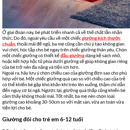
Ở giai đoạn này, bé phát triển nhanh cả về thể chất lẫn nhận
thức. Do đó, ngoài yêu cầu về một chiếc
giường kích thước
chuẩn
, thoải mái để ngủ, ba mẹ cũng cần chú ý tạo không gian
vui chơi, học tập cho bé ngay trên chiếc giường thân yêu. Chọn
một chiếc giường có thiết kế
đầu giường
dạng kệ sách nhỏ,
hoặc kết hợp hộc tủ phía dưới giường sẽ giúp không gian riêng
của bé trở nên đa năng và tiện ích hơn.
Ngoài ra, hãy lưu ý chọn chiều cao của giường đơn sao cho phù
hợp với bé. Một chiếc giường quá cao so với chiều cao của trẻ
có thể khiến bé gặp khó khăn khi trèo lên xuống, thậm chí dẫn
đến nguy cơ bị ngã. Ngược lại, giường quá thấp cũng khiến bé
cảm thấy không thoải mái. Tốt nhất, ba mẹ nên chọn loại
giường cao khoảng 30-50cm so với mặt sàn, vừa an toàn vừa
tiện lợi cho bé.
Giường đôi cho trẻ em 6-12 tuổi