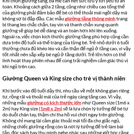
Khi chọn giường tầng, ba mẹ cần hết sức lưu ý tới yếu tố an
toàn. Khoảng cách giữa 2 tầng, cũng như chiều cao tổng thể
của giường phải đảm bảo để bé có thể thoải mái ngồi dậy mà
không sợ bị đập đầu. Các mẫu
giường tầng thông minh
trang
bị thang leo chắc chắn, tay vịn và thanh chắn xung quanh
giường sẽ giúp bé dễ dàng và an toàn hơn khi lên xuống.
Ngoài ra, việc chọn kích thước giường tầng phù hợp cũng cần
dựa trên độ tuổi và thể trạng của từng bé. Trẻ nhỏ dưới 6 tuổi
thường chưa đủ khéo léo và cẩn thận để ngủ ở tầng cao, vì vậy
tốt nhất nên sắp xếp bé ngủ ở tầng dưới. Trẻ lớn hơn có thể
linh hoạt thay phiên nhau để cùng trải nghiệm cảm giác thú vị
khi ngủ trên cao.
Giường Queen và King size cho trẻ vị thành niên
Khi bước vào độ tuổi dậy thì, nhu cầu về một không gian riêng
tư, rộng rãi và thoải mái của trẻ ngày càng tăng cao. Vì vậy,
những mẫu
giường có kích thước lớn
như Queen size (1m6 x
2m) hay King size
(1m8 x 2m)
sẽ là lựa chọn lý tưởng để bé tự
do duỗi chân tay, thậm chí tha hồ vui chơi ngay trên giường.
Không chỉ mang lại cảm giác thoải mái tối đa cho giấc ngủ,
những chiếc giường rộng còn là nơi lý tưởng để trẻ làm bài
tập, đọc sách hay thu mình nghe nhạc sau những giờ học căng