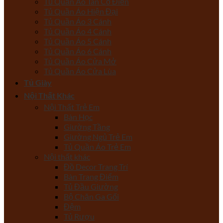
Tủ Quần Áo Tân Cổ Điển
Tủ Quần Áo Hiện Đại
Tủ Quần Áo 3 Cánh
Tủ Quần Áo 4 Cánh
Tủ Quần Áo 5 Cánh
Tủ Quần Áo 6 Cánh
Tủ Quần Áo Cửa Mở
Tủ Quần Áo Cửa Lùa
Tủ Giày
Nội Thất Khác
Nội Thất Trẻ Em
Bàn Học
Giường Tầng
Giường Ngủ Trẻ Em
Tủ Quần Áo Trẻ Em
Nội thất khác
Đồ Decor Trang Trí
Bàn Trang Điểm
Tủ Đầu Giường
Bộ Chăn Ga Gối
Đệm
Tủ Rượu