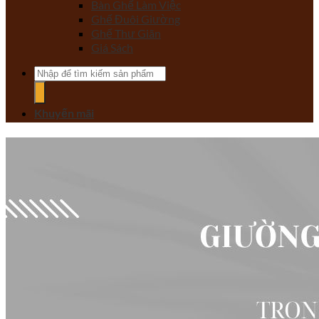
Bàn Ghế Làm Việc
Ghế Đuôi Giường
Ghế Thư Giãn
Giá Sách
Tìm
kiếm:
Khuyến mãi