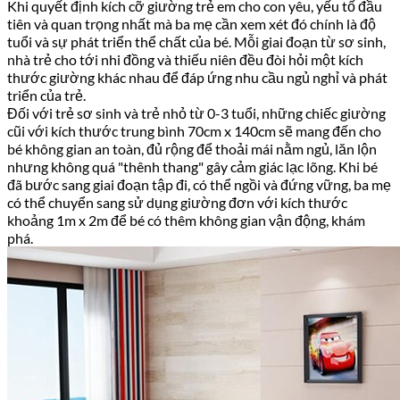
Khi quyết định kích cỡ giường trẻ em cho con yêu, yếu tố đầu
tiên và quan trọng nhất mà ba mẹ cần xem xét đó chính là độ
tuổi và sự phát triển thể chất của bé. Mỗi giai đoạn từ sơ sinh,
nhà trẻ cho tới nhi đồng và thiếu niên đều đòi hỏi một kích
thước giường khác nhau để đáp ứng nhu cầu ngủ nghỉ và phát
triển của trẻ.
Đối với trẻ sơ sinh và trẻ nhỏ từ 0-3 tuổi, những chiếc giường
cũi với kích thước trung bình 70cm x 140cm sẽ mang đến cho
bé không gian an toàn, đủ rộng để thoải mái nằm ngủ, lăn lộn
nhưng không quá "thênh thang" gây cảm giác lạc lõng. Khi bé
đã bước sang giai đoạn tập đi, có thể ngồi và đứng vững, ba mẹ
có thể chuyển sang sử dụng giường đơn với kích thước
khoảng 1m x 2m để bé có thêm không gian vận động, khám
phá.