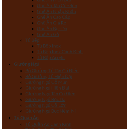
Ghế Ăn Tân Cổ Điển
Ghế Ăn Nhập Khẩu
Ghế Ăn Cao Cấp
Ghế Ăn Giá Rẻ
Ghế Ăn Bọc Da
Ghế Ăn Gỗ
Tủ Bếp
Tủ Bếp Inox
Tủ Bếp Inox Cánh Kính
Tủ Bếp Acrylic
Giường Ngủ
Bộ Giường Tủ Tân Cổ Điển
Bộ Giường Tủ Hiện Đại
Giường Ngủ Gỗ Mun
Giường Ngủ Hiện Đại
Giường Ngủ Tân Cổ Điển
Giường Ngủ Bọc Da
Giường Ngủ Cỡ Lớn
Giường Ngủ Bọc Nệm, Nỉ
Tủ Quần Áo
Tủ Quần Áo Cánh Kính