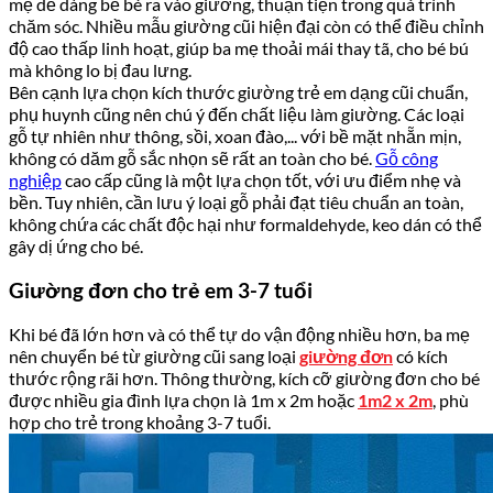
mẹ dễ dàng bế bé ra vào giường, thuận tiện trong quá trình
chăm sóc. Nhiều mẫu giường cũi hiện đại còn có thể điều chỉnh
độ cao thấp linh hoạt, giúp ba mẹ thoải mái thay tã, cho bé bú
mà không lo bị đau lưng.
Bên cạnh lựa chọn kích thước giường trẻ em dạng cũi chuẩn,
phụ huynh cũng nên chú ý đến chất liệu làm giường. Các loại
gỗ tự nhiên như thông, sồi, xoan đào,... với bề mặt nhẵn mịn,
không có dăm gỗ sắc nhọn sẽ rất an toàn cho bé.
Gỗ công
nghiệp
cao cấp cũng là một lựa chọn tốt, với ưu điểm nhẹ và
bền. Tuy nhiên, cần lưu ý loại gỗ phải đạt tiêu chuẩn an toàn,
không chứa các chất độc hại như formaldehyde, keo dán có thể
gây dị ứng cho bé.
Giường đơn cho trẻ em 3-7 tuổi
Khi bé đã lớn hơn và có thể tự do vận động nhiều hơn, ba mẹ
nên chuyển bé từ giường cũi sang loại
giường đơn
có kích
thước rộng rãi hơn. Thông thường, kích cỡ giường đơn cho bé
được nhiều gia đình lựa chọn là 1m x 2m hoặc
1m2 x 2m
, phù
hợp cho trẻ trong khoảng 3-7 tuổi.