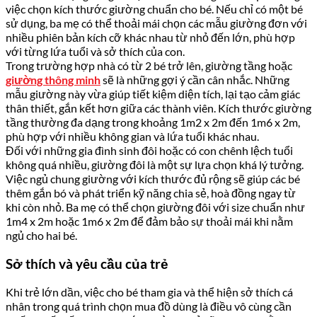
việc chọn kích thước giường chuẩn cho bé. Nếu chỉ có một bé
sử dụng, ba mẹ có thể thoải mái chọn các mẫu giường đơn với
nhiều phiên bản kích cỡ khác nhau từ nhỏ đến lớn, phù hợp
với từng lứa tuổi và sở thích của con.
Trong trường hợp nhà có từ 2 bé trở lên, giường tầng hoặc
giường thông minh
sẽ là những gợi ý cần cân nhắc. Những
mẫu giường này vừa giúp tiết kiệm diện tích, lại tạo cảm giác
thân thiết, gắn kết hơn giữa các thành viên. Kích thước giường
tầng thường đa dạng trong khoảng 1m2 x 2m đến 1m6 x 2m,
phù hợp với nhiều không gian và lứa tuổi khác nhau.
Đối với những gia đình sinh đôi hoặc có con chênh lệch tuổi
không quá nhiều, giường đôi là một sự lựa chọn khá lý tưởng.
Việc ngủ chung giường với kích thước đủ rộng sẽ giúp các bé
thêm gắn bó và phát triển kỹ năng chia sẻ, hoà đồng ngay từ
khi còn nhỏ. Ba mẹ có thể chọn giường đôi với size chuẩn như
1m4 x 2m hoặc 1m6 x 2m để đảm bảo sự thoải mái khi nằm
ngủ cho hai bé.
Sở thích và yêu cầu của trẻ
Khi trẻ lớn dần, việc cho bé tham gia và thể hiện sở thích cá
nhân trong quá trình chọn mua đồ dùng là điều vô cùng cần