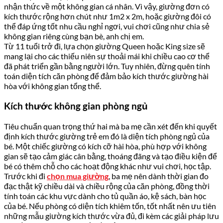
nhận thức về một không gian cá nhân. Vì vậy, giường đơn có
kích thước rộng hơn chút như 1m2 x 2m, hoặc giường đôi có
thể đáp ứng tốt nhu cầu nghỉ ngơi, vui chơi cũng như chia sẻ
không gian riêng cùng bạn bè, anh chị em.
Từ 11 tuổi trở đi, lựa chọn giường Queen hoặc King size sẽ
mang lại cho các thiếu niên sự thoải mái khi chiều cao cơ thể
đã phát triển gần bằng người lớn. Tuy nhiên, đừng quên tính
toán diện tích căn phòng để đảm bảo kích thước giường hài
hòa với không gian tổng thể.
Kích thước không gian phòng ngủ
Tiêu chuẩn quan trọng thứ hai mà ba mẹ cần xét đến khi quyết
định kích thước giường trẻ em đó là diện tích phòng ngủ của
bé. Một chiếc giường có kích cỡ hài hòa, phù hợp với không
gian sẽ tạo cảm giác cân bằng, thoáng đãng và tạo điều kiện để
bé có thêm chỗ cho các hoạt động khác như vui chơi, học tập.
Trước khi đi
chọn mua giường
, ba mẹ nên dành thời gian đo
đạc thật kỹ chiều dài và chiều rộng của căn phòng, đồng thời
tính toán các khu vực dành cho tủ quần áo, kệ sách, bàn học
của bé. Nếu phòng có diện tích khiêm tốn, tốt nhất nên ưu tiên
những mẫu giường kích thước vừa đủ, đi kèm các giải pháp lưu