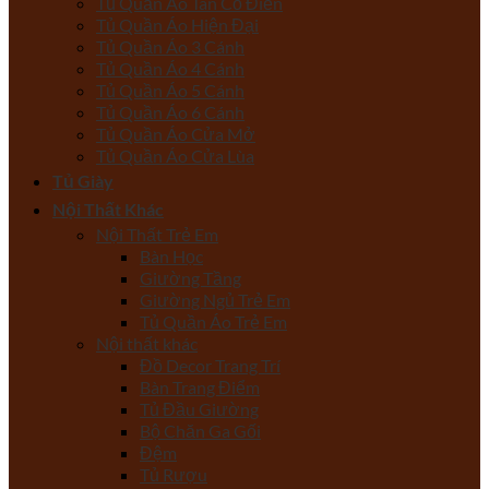
Tủ Quần Áo Tân Cổ Điển
Tủ Quần Áo Hiện Đại
Tủ Quần Áo 3 Cánh
Tủ Quần Áo 4 Cánh
Tủ Quần Áo 5 Cánh
Tủ Quần Áo 6 Cánh
Tủ Quần Áo Cửa Mở
Tủ Quần Áo Cửa Lùa
Tủ Giày
Nội Thất Khác
Nội Thất Trẻ Em
Bàn Học
Giường Tầng
Giường Ngủ Trẻ Em
Tủ Quần Áo Trẻ Em
Nội thất khác
Đồ Decor Trang Trí
Bàn Trang Điểm
Tủ Đầu Giường
Bộ Chăn Ga Gối
Đệm
Tủ Rượu