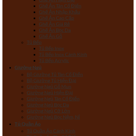
Ghế Ăn Tân Cổ Điển
Ghế Ăn Nhập Khẩu
Ghế Ăn Cao Cấp
Ghế Ăn Giá Rẻ
Ghế Ăn Bọc Da
Ghế Ăn Gỗ
Tủ Bếp
Tủ Bếp Inox
Tủ Bếp Inox Cánh Kính
Tủ Bếp Acrylic
Giường Ngủ
Bộ Giường Tủ Tân Cổ Điển
Bộ Giường Tủ Hiện Đại
Giường Ngủ Gỗ Mun
Giường Ngủ Hiện Đại
Giường Ngủ Tân Cổ Điển
Giường Ngủ Bọc Da
Giường Ngủ Cỡ Lớn
Giường Ngủ Bọc Nệm, Nỉ
Tủ Quần Áo
Tủ Quần Áo Cánh Kính