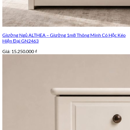
Giường Ngủ ALTHEA – Giường 1m8 Thông Minh Có Hộc Kéo
Hiện Đại GN2463
Giá:
15.250.000
₫