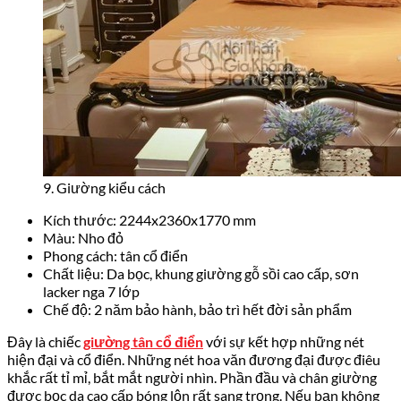
9. Giường kiểu cách
Kích thước: 2244x2360x1770 mm
Màu: Nho đỏ
Phong cách: tân cổ điển
Chất liệu: Da bọc, khung giường gỗ sồi cao cấp, sơn
lacker nga 7 lớp
Chế độ: 2 năm bảo hành, bảo trì hết đời sản phẩm
Đây là chiếc
giường tân cổ điển
với sự kết hợp những nét
hiện đại và cổ điển. Những nét hoa văn đương đại được điêu
khắc rất tỉ mỉ, bắt mắt người nhìn. Phần đầu và chân giường
được bọc da cao cấp bóng lộn rất sang trọng. Nếu bạn không