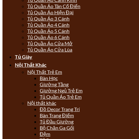
Tủ Quần Áo Tân Cổ Điển
Tủ Quần Áo Hiện Đại
Tủ Quần Áo 3 Cánh
Tủ Quần Áo 4 Cánh
Tủ Quần Áo 5 Cánh
Tủ Quần Áo 6 Cánh
Tủ Quần Áo Cửa Mở
Tủ Quần Áo Cửa Lùa
Tủ Giày
Nội Thất Khác
Nội Thất Trẻ Em
Bàn Học
Giường Tầng
Giường Ngủ Trẻ Em
Tủ Quần Áo Trẻ Em
Nội thất khác
Đồ Decor Trang Trí
Bàn Trang Điểm
Tủ Đầu Giường
Bộ Chăn Ga Gối
Đệm