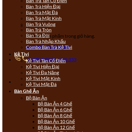
Bàn Trà Tân Cổ Điển
Bàn Trà Hiện Đại
Bàn Trà Mặt Đá
Bàn Trà Mặt Kính
Bàn Trà Vuông
Bàn Trà Tròn
Bàn Trà Đôi
Chưa có sản phẩm trong giỏ hàng.
Bàn Trà Nhập Khẩu
Quay trở lại cửa hàng
Combo Bàn Trà Kệ Tivi
Kệ Tivi
HOTLINE
0934.605.333
Kệ Tivi Tân Cổ Điển
Kệ Tivi Hiện Đại
Kệ Tivi Đa Năng
Kệ Tivi Mặt Kính
Kệ Tivi Mặt Đá
Bàn Ghế Ăn
Bộ Bàn Ăn
Bộ Bàn Ăn 4 Ghế
Bộ Bàn Ăn 6 Ghế
Bộ Bàn Ăn 8 Ghế
Bộ Bàn Ăn 10 Ghế
Bộ Bàn Ăn 12 Ghế