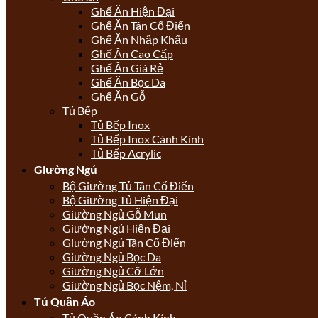
Ghế Ăn Hiện Đại
Ghế Ăn Tân Cổ Điển
Ghế Ăn Nhập Khẩu
Ghế Ăn Cao Cấp
Ghế Ăn Giá Rẻ
Ghế Ăn Bọc Da
Ghế Ăn Gỗ
Tủ Bếp
Tủ Bếp Inox
Tủ Bếp Inox Cánh Kính
Tủ Bếp Acrylic
Giường Ngủ
Bộ Giường Tủ Tân Cổ Điển
Bộ Giường Tủ Hiện Đại
Giường Ngủ Gỗ Mun
Giường Ngủ Hiện Đại
Giường Ngủ Tân Cổ Điển
Giường Ngủ Bọc Da
Giường Ngủ Cỡ Lớn
Giường Ngủ Bọc Nệm, Nỉ
Tủ Quần Áo
Tủ Quần Áo Cánh Kính