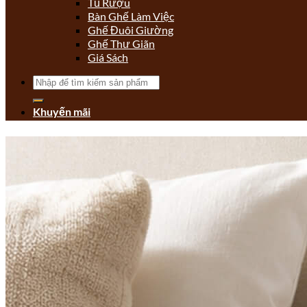
Tủ Rượu
Bàn Ghế Làm Việc
Ghế Đuôi Giường
Ghế Thư Giãn
Giá Sách
Tìm
kiếm:
Khuyến mãi