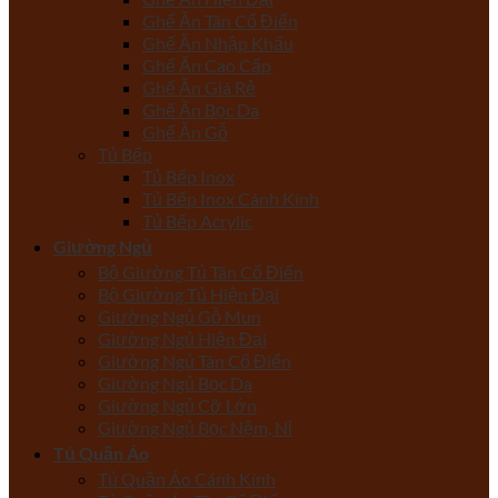
Ghế Ăn Tân Cổ Điển
Ghế Ăn Nhập Khẩu
Ghế Ăn Cao Cấp
Ghế Ăn Giá Rẻ
Ghế Ăn Bọc Da
Ghế Ăn Gỗ
Tủ Bếp
Tủ Bếp Inox
Tủ Bếp Inox Cánh Kính
Tủ Bếp Acrylic
Giường Ngủ
Bộ Giường Tủ Tân Cổ Điển
Bộ Giường Tủ Hiện Đại
Giường Ngủ Gỗ Mun
Giường Ngủ Hiện Đại
Giường Ngủ Tân Cổ Điển
Giường Ngủ Bọc Da
Giường Ngủ Cỡ Lớn
Giường Ngủ Bọc Nệm, Nỉ
Tủ Quần Áo
Tủ Quần Áo Cánh Kính