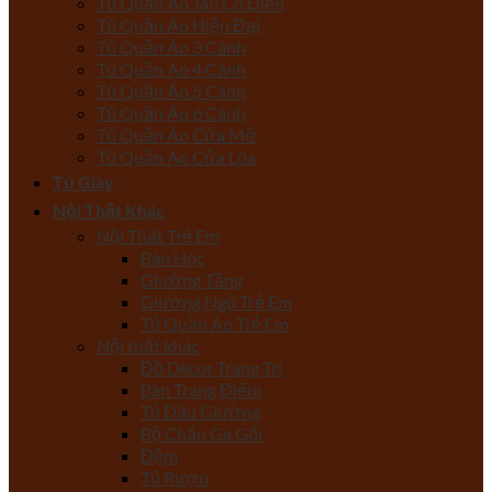
Tủ Quần Áo Tân Cổ Điển
Tủ Quần Áo Hiện Đại
Tủ Quần Áo 3 Cánh
Tủ Quần Áo 4 Cánh
Tủ Quần Áo 5 Cánh
Tủ Quần Áo 6 Cánh
Tủ Quần Áo Cửa Mở
Tủ Quần Áo Cửa Lùa
Tủ Giày
Nội Thất Khác
Nội Thất Trẻ Em
Bàn Học
Giường Tầng
Giường Ngủ Trẻ Em
Tủ Quần Áo Trẻ Em
Nội thất khác
Đồ Decor Trang Trí
Bàn Trang Điểm
Tủ Đầu Giường
Bộ Chăn Ga Gối
Đệm
Tủ Rượu