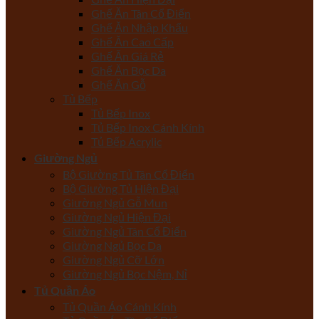
Ghế Ăn Tân Cổ Điển
Ghế Ăn Nhập Khẩu
Ghế Ăn Cao Cấp
Ghế Ăn Giá Rẻ
Ghế Ăn Bọc Da
Ghế Ăn Gỗ
Tủ Bếp
Tủ Bếp Inox
Tủ Bếp Inox Cánh Kính
Tủ Bếp Acrylic
Giường Ngủ
Bộ Giường Tủ Tân Cổ Điển
Bộ Giường Tủ Hiện Đại
Giường Ngủ Gỗ Mun
Giường Ngủ Hiện Đại
Giường Ngủ Tân Cổ Điển
Giường Ngủ Bọc Da
Giường Ngủ Cỡ Lớn
Giường Ngủ Bọc Nệm, Nỉ
Tủ Quần Áo
Tủ Quần Áo Cánh Kính