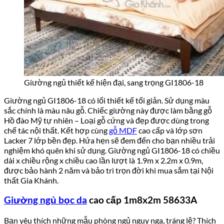
Giường ngủ thiết kế hiện đại, sang trọng GI1806-18
Giường ngủ GI1806-18 có lối thiết kế tối giản. Sử dụng màu
sắc chính là màu nâu gỗ. Chiếc giường này được làm bằng gỗ
Hồ đào Mỹ tự nhiên – Loại gỗ cứng và đẹp được dùng trong
chế tác nội thất. Kết hợp cùng
gỗ MDF
cao cấp và lớp sơn
Lacker 7 lớp bền đẹp. Hứa hẹn sẽ đem đến cho bạn nhiều trải
nghiệm khó quên khi sử dụng. Giường ngủ GI1806-18 có chiều
dài x chiều rộng x chiều cao lần lượt là 1.9m x 2.2m x 0.9m,
được bảo hành 2 năm và bảo trì trọn đời khi mua sắm tại Nội
thất Gia Khánh.
Giường ngủ bọc da
cao cấp 1m8x2m 58633A
Bạn yêu thích những mẫu phòng ngủ nguy nga, tráng lệ? Thích