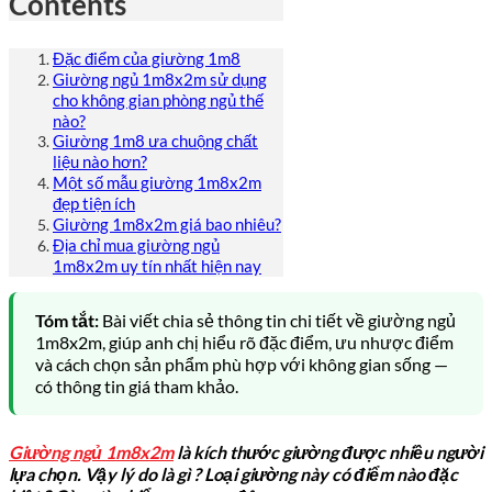
Contents
Đặc điểm của giường 1m8
Giường ngủ 1m8x2m sử dụng
cho không gian phòng ngủ thế
nào?
Giường 1m8 ưa chuộng chất
liệu nào hơn?
Một số mẫu giường 1m8x2m
đẹp tiện ích
Giường 1m8x2m giá bao nhiêu?
Địa chỉ mua giường ngủ
1m8x2m uy tín nhất hiện nay
Tóm tắt:
Bài viết chia sẻ thông tin chi tiết về giường ngủ
1m8x2m, giúp anh chị hiểu rõ đặc điểm, ưu nhược điểm
và cách chọn sản phẩm phù hợp với không gian sống —
có thông tin giá tham khảo.
Giường ngủ 1m8x2m
là kích thước giường được nhiều người
lựa chọn. Vậy lý do là gì ? Loại giường này có điểm nào đặc