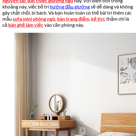
nguyên tắc đặt chiếc giường ngủ
này. Với diện tích trong
khoảng này, việc bố trí
hướng đầu giường
sẽ dễ dàng và không
gây chật chội, bí bách. Và bạn hoàn toàn có thể bài trí thêm các
mẫu
sofa mini phòng ngủ
,
bàn trang điểm
,
kệ tivi
, thậm chí là
cả
bàn ghế làm việc
vào căn phòng này.