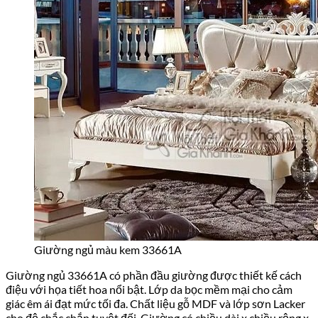
Giường ngủ màu kem 33661A
Giường ngủ 33661A có phần đầu giường được thiết kế cách
điệu với họa tiết hoa nổi bật. Lớp da bọc mềm mại cho cảm
giác êm ái đạt mức tối đa. Chất liệu gỗ MDF và lớp sơn Lacker
cho độ chắc chắn tuyệt đối. Giường có chiều dài x chiều rộng x