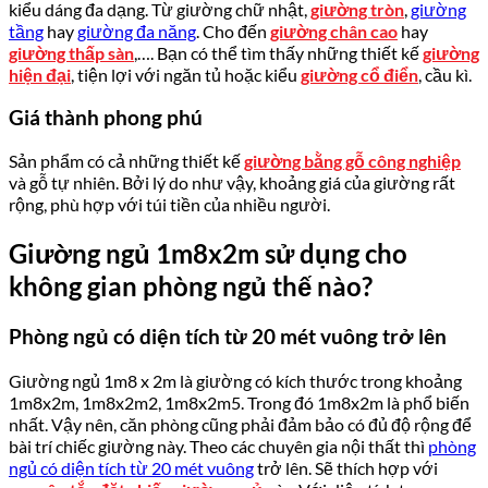
kiểu dáng đa dạng. Từ giường chữ nhật,
giường tròn
,
giường
tầng
hay
giường đa năng
. Cho đến
giường chân cao
hay
giường thấp sàn
,…. Bạn có thể tìm thấy những thiết kế
giường
hiện đại
, tiện lợi với ngăn tủ hoặc kiểu
giường cổ điển
, cầu kì.
Giá thành phong phú
Sản phẩm có cả những thiết kế
giường bằng gỗ công nghiệp
và gỗ tự nhiên. Bởi lý do như vậy, khoảng giá của giường rất
rộng, phù hợp với túi tiền của nhiều người.
Giường ngủ 1m8x2m sử dụng cho
không gian phòng ngủ thế nào?
Phòng ngủ có diện tích từ 20 mét vuông trở lên
Giường ngủ 1m8 x 2m là giường có kích thước trong khoảng
1m8x2m, 1m8x2m2, 1m8x2m5. Trong đó 1m8x2m là phổ biến
nhất. Vậy nên, căn phòng cũng phải đảm bảo có đủ độ rộng để
bài trí chiếc giường này. Theo các chuyên gia nội thất thì
phòng
ngủ có diện tích từ 20 mét vuông
trở lên. Sẽ thích hợp với