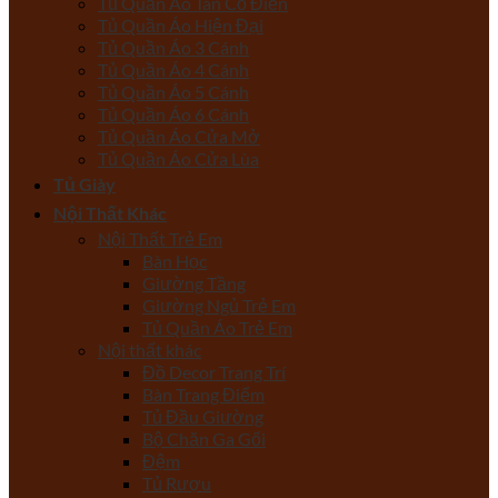
Tủ Quần Áo Tân Cổ Điển
Tủ Quần Áo Hiện Đại
Tủ Quần Áo 3 Cánh
Tủ Quần Áo 4 Cánh
Tủ Quần Áo 5 Cánh
Tủ Quần Áo 6 Cánh
Tủ Quần Áo Cửa Mở
Tủ Quần Áo Cửa Lùa
Tủ Giày
Nội Thất Khác
Nội Thất Trẻ Em
Bàn Học
Giường Tầng
Giường Ngủ Trẻ Em
Tủ Quần Áo Trẻ Em
Nội thất khác
Đồ Decor Trang Trí
Bàn Trang Điểm
Tủ Đầu Giường
Bộ Chăn Ga Gối
Đệm
Tủ Rượu