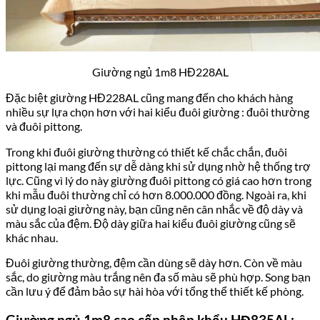
Giường ngủ 1m8 HĐ228AL
Đặc biệt giường HĐ228AL cũng mang đến cho khách hàng
nhiều sự lựa chọn hơn với hai kiểu đuôi giường : đuôi thường
và đuôi pittong.
Trong khi đuôi giường thường có thiết kế chắc chắn, đuôi
pittong lại mang đến sự dễ dàng khi sử dụng nhờ hệ thống trợ
lực. Cũng vì lý do này giường đuôi pittong có giá cao hơn trong
khi mẫu đuôi thường chỉ có hơn 8.000.000 đồng. Ngoài ra, khi
sử dụng loại giường này, bạn cũng nên cân nhắc về độ dày và
màu sắc của đệm. Độ dày giữa hai kiểu đuôi giường cũng sẽ
khác nhau.
Đuôi giường thường, đệm cần dùng sẽ dày hơn. Còn về màu
sắc, do giường màu trắng nên đa số màu sẽ phù hợp. Song bạn
cần lưu ý để đảm bảo sự hài hòa với tổng thể thiết kế phòng.
Giường ngủ 1m8 cao cấp nhập khẩu HĐ835AL: