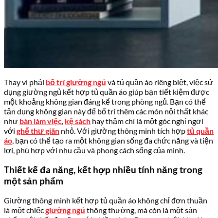
Thay vì phải
bố trí giường ngủ
và tủ quần áo riêng biệt, việc sử
dụng giường ngủ kết hợp tủ quần áo giúp bạn tiết kiệm được
một khoảng không gian đáng kể trong phòng ngủ. Bạn có thể
tận dụng không gian này để bố trí thêm các món nội thất khác
như
bàn làm việc
,
kệ sách
hay thậm chí là một góc nghỉ ngơi
với
ghế thư giãn
nhỏ. Với giường thông minh tích hợp
tủ quần
áo
, bạn có thể tạo ra một không gian sống đa chức năng và tiện
lợi, phù hợp với nhu cầu và phong cách sống của mình.
Thiết kế đa năng, kết hợp nhiều tính năng trong
một sản phẩm
Giường thông minh kết hợp tủ quần áo không chỉ đơn thuần
là một chiếc
giường ngủ
thông thường, mà còn là một sản