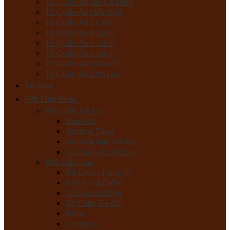
Tủ Quần Áo Tân Cổ Điển
Tủ Quần Áo Hiện Đại
Tủ Quần Áo 3 Cánh
Tủ Quần Áo 4 Cánh
Tủ Quần Áo 5 Cánh
Tủ Quần Áo 6 Cánh
Tủ Quần Áo Cửa Mở
Tủ Quần Áo Cửa Lùa
Tủ Giày
Nội Thất Khác
Nội Thất Trẻ Em
Bàn Học
Giường Tầng
Giường Ngủ Trẻ Em
Tủ Quần Áo Trẻ Em
Nội thất khác
Đồ Decor Trang Trí
Bàn Trang Điểm
Tủ Đầu Giường
Bộ Chăn Ga Gối
Đệm
Tủ Rượu