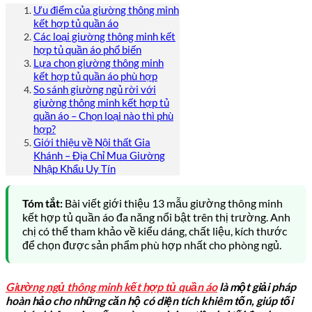
Ưu điểm của giường thông minh
kết hợp tủ quần áo
Các loại giường thông minh kết
hợp tủ quần áo phổ biến
Lựa chọn giường thông minh
kết hợp tủ quần áo phù hợp
So sánh giường ngủ rời với
giường thông minh kết hợp tủ
quần áo – Chọn loại nào thì phù
hợp?
Giới thiệu về Nội thất Gia
Khánh – Địa Chỉ Mua Giường
Nhập Khẩu Uy Tín
Tóm tắt:
Bài viết giới thiệu 13 mẫu giường thông minh
kết hợp tủ quần áo đa năng nổi bật trên thị trường. Anh
chị có thể tham khảo về kiểu dáng, chất liệu, kích thước
để chọn được sản phẩm phù hợp nhất cho phòng ngủ.
Giường ngủ thông minh kết hợp tủ quần áo
là một giải pháp
hoàn hảo cho những căn hộ có diện tích khiêm tốn, giúp tối