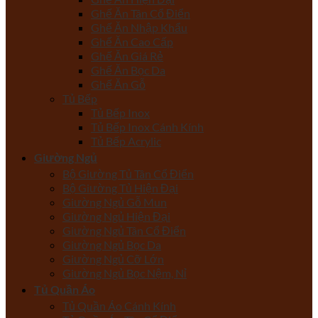
Ghế Ăn Tân Cổ Điển
Ghế Ăn Nhập Khẩu
Ghế Ăn Cao Cấp
Ghế Ăn Giá Rẻ
Ghế Ăn Bọc Da
Ghế Ăn Gỗ
Tủ Bếp
Tủ Bếp Inox
Tủ Bếp Inox Cánh Kính
Tủ Bếp Acrylic
Giường Ngủ
Bộ Giường Tủ Tân Cổ Điển
Bộ Giường Tủ Hiện Đại
Giường Ngủ Gỗ Mun
Giường Ngủ Hiện Đại
Giường Ngủ Tân Cổ Điển
Giường Ngủ Bọc Da
Giường Ngủ Cỡ Lớn
Giường Ngủ Bọc Nệm, Nỉ
Tủ Quần Áo
Tủ Quần Áo Cánh Kính