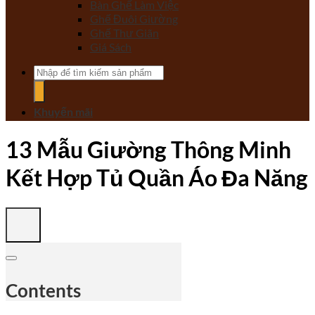
Bàn Ghế Làm Việc
Ghế Đuôi Giường
Ghế Thư Giãn
Giá Sách
Tìm
kiếm:
Khuyến mãi
13 Mẫu Giường Thông Minh
Kết Hợp Tủ Quần Áo Đa Năng
Contents