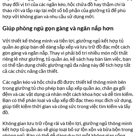
thay đổi vị trí của các ngăn kéo, hộc chứa đồ hay thậm chí là
tháo rời và lắp ráp lại một số bộ phận của giường tủ để phù
hợp với không gian và nhu cầu sử dụng mới.
Giúp phòng ngủ gọn gàng và ngăn nắp hơn
Với thiết kế thông minh và tiện lợi, giường ngủ kết hợp tủ
quần áo giúp bạn dễ dàng sắp xếp và lưu trữ đồ đạc một cách
gọn gàng và ngăn nắp. Thay vì phải bố trí nhiều món nội thất
riêng lẻ như giường, tủ quần áo, kệ sách hay bàn làm việc, bạn
có thể tận dụng chiếc giường ngủ đa năng này để tích hợp tất
cả các chức năng cần thiết.
Các ngăn kéo và hộc chứa đồ được thiết kế thông minh bên
trong giường tủ cho phép bạn sắp xếp quần áo, chăn ga gối
đệm và các vật dụng cá nhân một cách khoa học và dễ tìm kiếm.
Bạn có thể phân loại và sắp xếp đồ đạc theo mục đích sử dụng,
giúp tiết kiệm thời gian và công sức trong việc tìm kiếm và lấy
đồ.
Không gian lưu trữ rộng rãi và tiện lợi, giường ngủ thông minh
kết hợp tủ quần áo sẽ giúp loại bỏ sự lộn xộn và bừa bộn trong
phòng ngủ. Bạn có thể dễ dàng duy trì một không gian sống