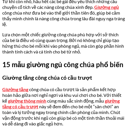
Từ khi còn nhỏ, hầu hết các bé gái đều yêu thích những câu
chuyện cổ tích về các nàng công chúa xinh đẹp.
Giường ngủ
công chúa như đưa bé vào thế giới thần tiên đó, giúp bé cảm
thấy mình chính là nàng công chúa trong lâu đài nguy nga tráng
lệ.
Lựa chọn một chiếc giường công chúa phù hợp với sở thích
của bé là điều vô cùng quan trọng. Bởi nó không chỉ giúp tạo
hứng thú cho bé mỗi khi vào phòng ngủ, mà còn góp phần hình
thành tính cách và cá tính cho bé từ nhỏ.
15 mẫu giường ngủ công chúa phổ biến
Giường tầng công chúa có cầu trượt
Giường tầng
công chúa có cầu trượt là sản phẩm kết hợp
hoàn hảo giữa nơi nghỉ ngơi và khu vui chơi cho bé. Với thiết
kế
giường thông minh
cùng màu sắc sinh động, mẫu
giường
tầng có cầu trượt
này sẽ đem đến cho bé một “sân chơi” an
toàn và lý tưởng ngay trong chính căn phòng của mình. Chút
vận động trước khi ngủ còn giúp bé có một tinh thần thoải mái
và dễ dàng đi vào giấc ngủ hơn.