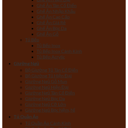
Ghế Ăn Tân Cổ Điển
Ghế Ăn Nhập Khẩu
Ghế Ăn Cao Cấp
Ghế Ăn Giá Rẻ
Ghế Ăn Bọc Da
Ghế Ăn Gỗ
Tủ Bếp
Tủ Bếp Inox
Tủ Bếp Inox Cánh Kính
Tủ Bếp Acrylic
Giường Ngủ
Bộ Giường Tủ Tân Cổ Điển
Bộ Giường Tủ Hiện Đại
Giường Ngủ Gỗ Mun
Giường Ngủ Hiện Đại
Giường Ngủ Tân Cổ Điển
Giường Ngủ Bọc Da
Giường Ngủ Cỡ Lớn
Giường Ngủ Bọc Nệm, Nỉ
Tủ Quần Áo
Tủ Quần Áo Cánh Kính