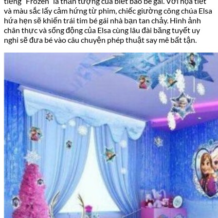
tiếng “Frozen” là thần tượng của biết bao bé gái. Với họa tiết
và màu sắc lấy cảm hứng từ phim, chiếc giường công chúa Elsa
hứa hẹn sẽ khiến trái tim bé gái nhà bạn tan chảy. Hình ảnh
chân thực và sống động của Elsa cùng lâu đài băng tuyết uy
nghi sẽ đưa bé vào câu chuyện phép thuật say mê bất tận.