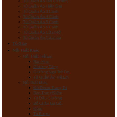
Tủ Quần Áo Tân Cổ Điển
Tủ Quần Áo Hiện Đại
Tủ Quần Áo 3 Cánh
Tủ Quần Áo 4 Cánh
Tủ Quần Áo 5 Cánh
Tủ Quần Áo 6 Cánh
Tủ Quần Áo Cửa Mở
Tủ Quần Áo Cửa Lùa
Tủ Giày
Nội Thất Khác
Nội Thất Trẻ Em
Bàn Học
Giường Tầng
Giường Ngủ Trẻ Em
Tủ Quần Áo Trẻ Em
Nội thất khác
Đồ Decor Trang Trí
Bàn Trang Điểm
Tủ Đầu Giường
Bộ Chăn Ga Gối
Đệm
Tủ Rượu