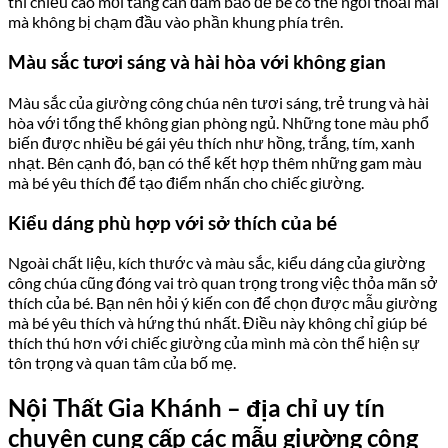
thì chiều cao mỗi tầng cần đảm bảo để bé có thể ngồi thoải mái
mà không bị chạm đầu vào phần khung phía trên.
Màu sắc tươi sáng và hài hòa với không gian
Màu sắc của giường công chúa nên tươi sáng, trẻ trung và hài
hòa với tổng thể không gian phòng ngủ. Những tone màu phổ
biến được nhiều bé gái yêu thích như hồng, trắng, tím, xanh
nhạt. Bên cạnh đó, bạn có thể kết hợp thêm những gam màu
mà bé yêu thích để tạo điểm nhấn cho chiếc giường.
Kiểu dáng phù hợp với sở thích của bé
Ngoài chất liệu, kích thước và màu sắc, kiểu dáng của giường
công chúa cũng đóng vai trò quan trọng trong việc thỏa mãn sở
thích của bé. Bạn nên hỏi ý kiến con để chọn được mẫu giường
mà bé yêu thích và hứng thú nhất. Điều này không chỉ giúp bé
thích thú hơn với chiếc giường của mình mà còn thể hiện sự
tôn trọng và quan tâm của bố mẹ.
Nội Thất Gia Khánh
– địa chỉ uy tín
chuyên cung cấp các mẫu giường công