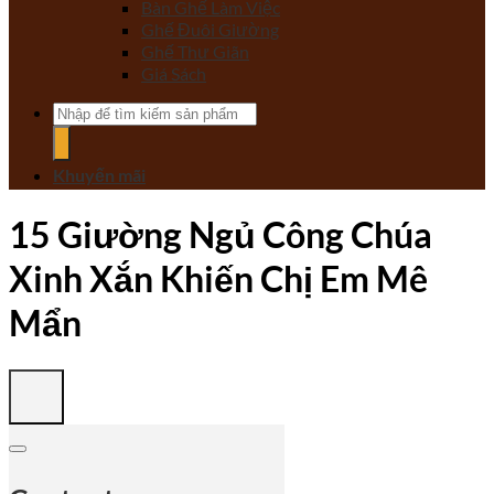
Bàn Ghế Làm Việc
Ghế Đuôi Giường
Ghế Thư Giãn
Giá Sách
Tìm
kiếm:
Khuyến mãi
15 Giường Ngủ Công Chúa
Xinh Xắn Khiến Chị Em Mê
Mẩn