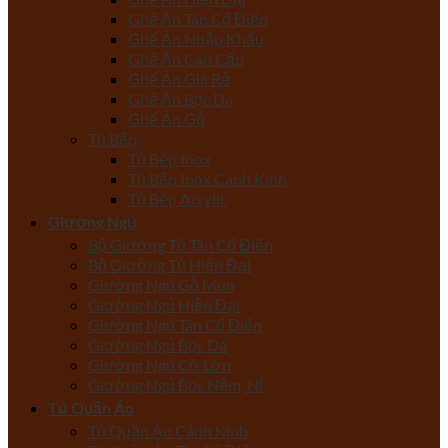
Ghế Ăn Tân Cổ Điển
Ghế Ăn Nhập Khẩu
Ghế Ăn Cao Cấp
Ghế Ăn Giá Rẻ
Ghế Ăn Bọc Da
Ghế Ăn Gỗ
Tủ Bếp
Tủ Bếp Inox
Tủ Bếp Inox Cánh Kính
Tủ Bếp Acrylic
Giường Ngủ
Bộ Giường Tủ Tân Cổ Điển
Bộ Giường Tủ Hiện Đại
Giường Ngủ Gỗ Mun
Giường Ngủ Hiện Đại
Giường Ngủ Tân Cổ Điển
Giường Ngủ Bọc Da
Giường Ngủ Cỡ Lớn
Giường Ngủ Bọc Nệm, Nỉ
Tủ Quần Áo
Tủ Quần Áo Cánh Kính