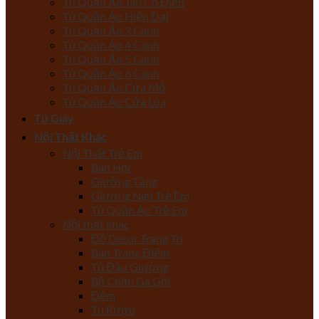
Tủ Quần Áo Tân Cổ Điển
Tủ Quần Áo Hiện Đại
Tủ Quần Áo 3 Cánh
Tủ Quần Áo 4 Cánh
Tủ Quần Áo 5 Cánh
Tủ Quần Áo 6 Cánh
Tủ Quần Áo Cửa Mở
Tủ Quần Áo Cửa Lùa
Tủ Giày
Nội Thất Khác
Nội Thất Trẻ Em
Bàn Học
Giường Tầng
Giường Ngủ Trẻ Em
Tủ Quần Áo Trẻ Em
Nội thất khác
Đồ Decor Trang Trí
Bàn Trang Điểm
Tủ Đầu Giường
Bộ Chăn Ga Gối
Đệm
Tủ Rượu