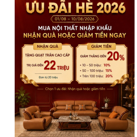
Tiết
số
lượng