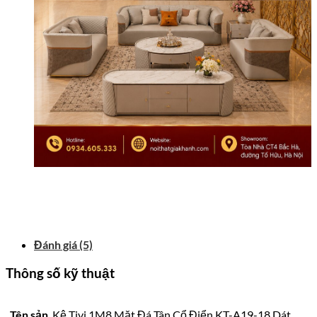
Đánh giá (5)
Thông số kỹ thuật
Tên sản
Kệ Tivi 1M8 Mặt Đá Tân Cổ Điển KT-A19-18 Dát