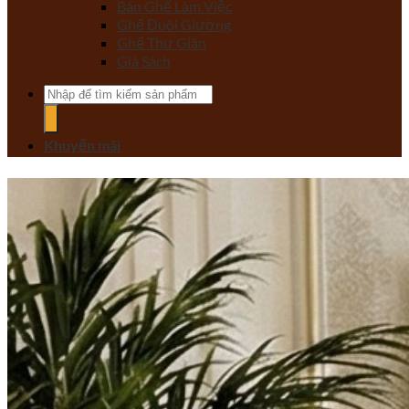
Bàn Ghế Làm Việc
Ghế Đuôi Giường
Ghế Thư Giãn
Giá Sách
Tìm
kiếm:
Khuyến mãi