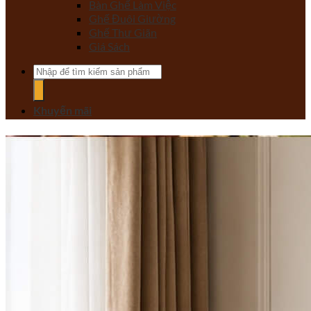
Bàn Ghế Làm Việc
Ghế Đuôi Giường
Ghế Thư Giãn
Giá Sách
Tìm
kiếm:
Khuyến mãi