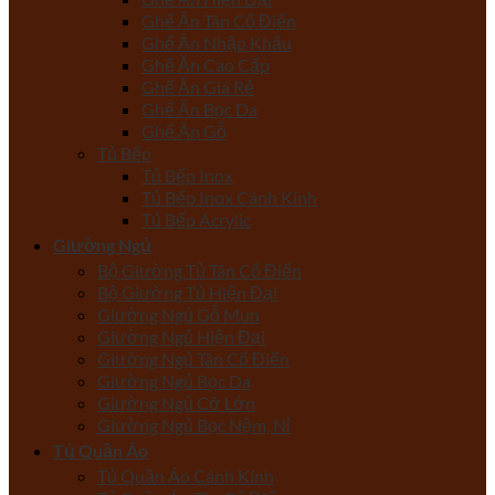
Ghế Ăn Tân Cổ Điển
Ghế Ăn Nhập Khẩu
Ghế Ăn Cao Cấp
Ghế Ăn Giá Rẻ
Ghế Ăn Bọc Da
Ghế Ăn Gỗ
Tủ Bếp
Tủ Bếp Inox
Tủ Bếp Inox Cánh Kính
Tủ Bếp Acrylic
Giường Ngủ
Bộ Giường Tủ Tân Cổ Điển
Bộ Giường Tủ Hiện Đại
Giường Ngủ Gỗ Mun
Giường Ngủ Hiện Đại
Giường Ngủ Tân Cổ Điển
Giường Ngủ Bọc Da
Giường Ngủ Cỡ Lớn
Giường Ngủ Bọc Nệm, Nỉ
Tủ Quần Áo
Tủ Quần Áo Cánh Kính