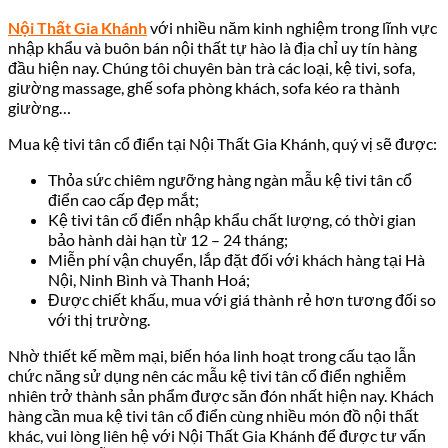
Nội Thất Gia Khánh
với nhiều năm kinh nghiệm trong lĩnh vực
nhập khẩu và buôn bán nội thất tự hào là địa chỉ uy tín hàng
đầu hiện nay. Chúng tôi chuyên bàn trà các loại, kệ tivi, sofa,
giường massage, ghế sofa phòng khách, sofa kéo ra thành
giường…
Mua kệ tivi tân cổ điển tại Nội Thất Gia Khánh, quý vị sẽ được:
Thỏa sức chiêm ngưỡng hàng ngàn mẫu kệ tivi tân cổ
điển cao cấp đẹp mắt;
Kệ tivi tân cổ điển nhập khẩu chất lượng, có thời gian
bảo hành dài hạn từ 12 – 24 tháng;
Miễn phí vận chuyển, lắp đặt đối với khách hàng tại Hà
Nội, Ninh Bình và Thanh Hoá;
Được chiết khấu, mua với giá thành rẻ hơn tương đối so
với thị trường.
Nhờ thiết kế mềm mại, biến hóa linh hoạt trong cấu tạo lẫn
chức năng sử dụng nên các mẫu kệ tivi tân cổ điển nghiễm
nhiên trở thành sản phẩm được săn đón nhất hiện nay. Khách
hàng cần mua kệ tivi tân cổ điển cùng nhiều món đồ nội thất
khác, vui lòng liên hệ với Nội Thất Gia Khánh để được tư vấn