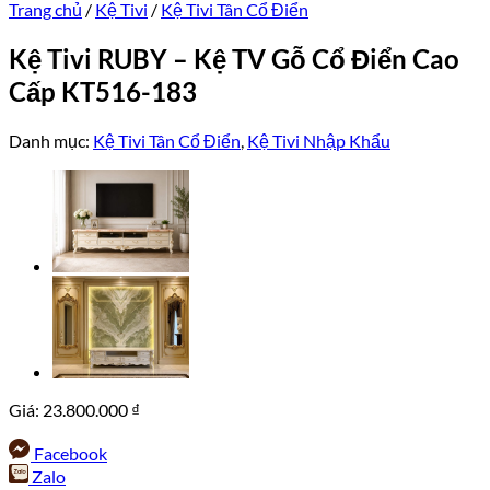
Trang chủ
/
Kệ Tivi
/
Kệ Tivi Tân Cổ Điển
Kệ Tivi RUBY – Kệ TV Gỗ Cổ Điển Cao
Cấp KT516-183
Danh mục:
Kệ Tivi Tân Cổ Điển
,
Kệ Tivi Nhập Khẩu
Giá:
23.800.000
₫
Facebook
Zalo