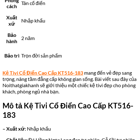
Phong
Tân cổ điển
cách
Xuất
Nhập khẩu
xứ
Bảo
2 năm
hành
Bảo trì
Trọn đời sản phẩm
Kệ Tivi Cổ Điển Cao Cấp KT516-183
mang đến vẻ đẹp sang
trọng, nâng tầm đẳng cấp không gian sống. Bài viết sau đây của
Noithatgiakhanh sẽ giới thiệu một chiếc kệ tivi đẹp cho phòng
khách, phòng ngủ nhà bạn.
Mô tả
Kệ Tivi Cổ Điển Cao Cấp KT516-
183
– Xuất xứ:
Nhập khẩu
– Chất liệu:
Đá Hồng Ngọc Long đen tự nhiên, Gỗ Sồi tự nhiên,