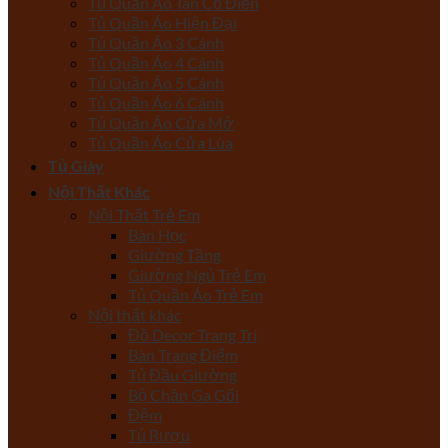
Tủ Quần Áo Tân Cổ Điển
Tủ Quần Áo Hiện Đại
Tủ Quần Áo 3 Cánh
Tủ Quần Áo 4 Cánh
Tủ Quần Áo 5 Cánh
Tủ Quần Áo 6 Cánh
Tủ Quần Áo Cửa Mở
Tủ Quần Áo Cửa Lùa
Tủ Giày
Nội Thất Khác
Nội Thất Trẻ Em
Bàn Học
Giường Tầng
Giường Ngủ Trẻ Em
Tủ Quần Áo Trẻ Em
Nội thất khác
Đồ Decor Trang Trí
Bàn Trang Điểm
Tủ Đầu Giường
Bộ Chăn Ga Gối
Đệm
Tủ Rượu