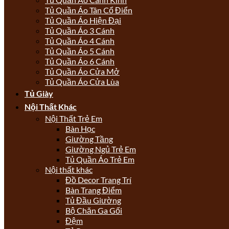
Tủ Quần Áo Tân Cổ Điển
Tủ Quần Áo Hiện Đại
Tủ Quần Áo 3 Cánh
Tủ Quần Áo 4 Cánh
Tủ Quần Áo 5 Cánh
Tủ Quần Áo 6 Cánh
Tủ Quần Áo Cửa Mở
Tủ Quần Áo Cửa Lùa
Tủ Giày
Nội Thất Khác
Nội Thất Trẻ Em
Bàn Học
Giường Tầng
Giường Ngủ Trẻ Em
Tủ Quần Áo Trẻ Em
Nội thất khác
Đồ Decor Trang Trí
Bàn Trang Điểm
Tủ Đầu Giường
Bộ Chăn Ga Gối
Đệm