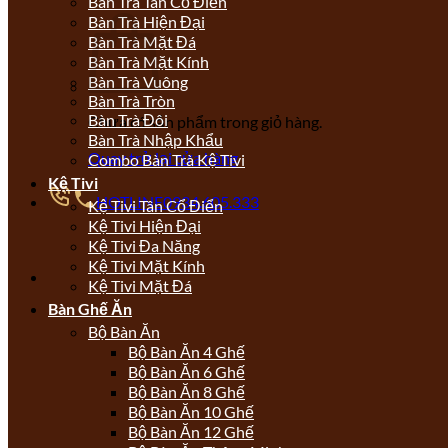
Bàn Trà Tân Cổ Điển
Bàn Trà Hiện Đại
Bàn Trà Mặt Đá
Bàn Trà Mặt Kính
Bàn Trà Vuông
Bàn Trà Tròn
Bàn Trà Đôi
Chưa có sản phẩm trong giỏ hàng.
Bàn Trà Nhập Khẩu
Quay trở lại cửa hàng
Combo Bàn Trà Kệ Tivi
Kệ Tivi
HOTLINE
0934.605.333
Kệ Tivi Tân Cổ Điển
Kệ Tivi Hiện Đại
Kệ Tivi Đa Năng
Kệ Tivi Mặt Kính
Kệ Tivi Mặt Đá
Bàn Ghế Ăn
Bộ Bàn Ăn
Bộ Bàn Ăn 4 Ghế
Bộ Bàn Ăn 6 Ghế
Bộ Bàn Ăn 8 Ghế
Bộ Bàn Ăn 10 Ghế
Bộ Bàn Ăn 12 Ghế