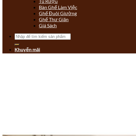
Tủ Rượu
Bàn Ghế Làm Việc
Ghế Đuôi Giường
Ghế Thư Giãn
Giá Sách
Tìm
kiếm:
Khuyến mãi