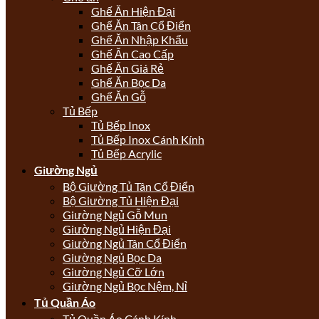
Ghế Ăn Hiện Đại
Ghế Ăn Tân Cổ Điển
Ghế Ăn Nhập Khẩu
Ghế Ăn Cao Cấp
Ghế Ăn Giá Rẻ
Ghế Ăn Bọc Da
Ghế Ăn Gỗ
Tủ Bếp
Tủ Bếp Inox
Tủ Bếp Inox Cánh Kính
Tủ Bếp Acrylic
Giường Ngủ
Bộ Giường Tủ Tân Cổ Điển
Bộ Giường Tủ Hiện Đại
Giường Ngủ Gỗ Mun
Giường Ngủ Hiện Đại
Giường Ngủ Tân Cổ Điển
Giường Ngủ Bọc Da
Giường Ngủ Cỡ Lớn
Giường Ngủ Bọc Nệm, Nỉ
Tủ Quần Áo
Tủ Quần Áo Cánh Kính