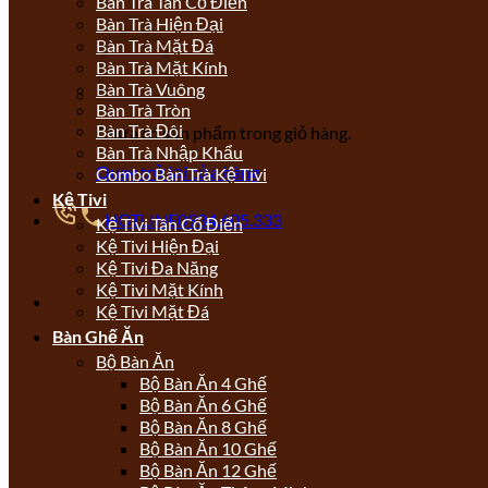
Bàn Trà Tân Cổ Điển
Bàn Trà Hiện Đại
Bàn Trà Mặt Đá
Bàn Trà Mặt Kính
Bàn Trà Vuông
Bàn Trà Tròn
Bàn Trà Đôi
Chưa có sản phẩm trong giỏ hàng.
Bàn Trà Nhập Khẩu
Quay trở lại cửa hàng
Combo Bàn Trà Kệ Tivi
Kệ Tivi
HOTLINE
0934.605.333
Kệ Tivi Tân Cổ Điển
Kệ Tivi Hiện Đại
Kệ Tivi Đa Năng
Kệ Tivi Mặt Kính
Kệ Tivi Mặt Đá
Bàn Ghế Ăn
Bộ Bàn Ăn
Bộ Bàn Ăn 4 Ghế
Bộ Bàn Ăn 6 Ghế
Bộ Bàn Ăn 8 Ghế
Bộ Bàn Ăn 10 Ghế
Bộ Bàn Ăn 12 Ghế