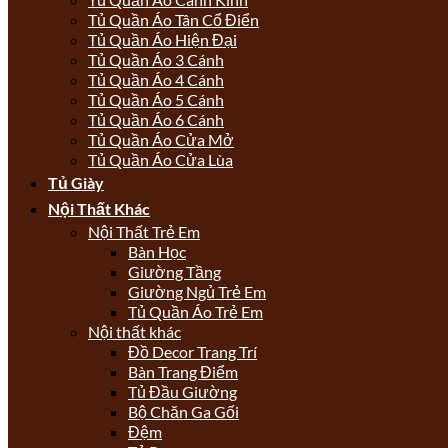
Tủ Quần Áo Tân Cổ Điển
Tủ Quần Áo Hiện Đại
Tủ Quần Áo 3 Cánh
Tủ Quần Áo 4 Cánh
Tủ Quần Áo 5 Cánh
Tủ Quần Áo 6 Cánh
Tủ Quần Áo Cửa Mở
Tủ Quần Áo Cửa Lùa
Tủ Giày
Nội Thất Khác
Nội Thất Trẻ Em
Bàn Học
Giường Tầng
Giường Ngủ Trẻ Em
Tủ Quần Áo Trẻ Em
Nội thất khác
Đồ Decor Trang Trí
Bàn Trang Điểm
Tủ Đầu Giường
Bộ Chăn Ga Gối
Đệm