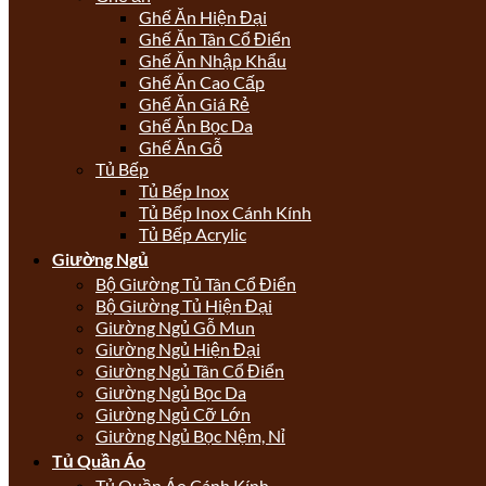
Ghế Ăn Hiện Đại
Ghế Ăn Tân Cổ Điển
Ghế Ăn Nhập Khẩu
Ghế Ăn Cao Cấp
Ghế Ăn Giá Rẻ
Ghế Ăn Bọc Da
Ghế Ăn Gỗ
Tủ Bếp
Tủ Bếp Inox
Tủ Bếp Inox Cánh Kính
Tủ Bếp Acrylic
Giường Ngủ
Bộ Giường Tủ Tân Cổ Điển
Bộ Giường Tủ Hiện Đại
Giường Ngủ Gỗ Mun
Giường Ngủ Hiện Đại
Giường Ngủ Tân Cổ Điển
Giường Ngủ Bọc Da
Giường Ngủ Cỡ Lớn
Giường Ngủ Bọc Nệm, Nỉ
Tủ Quần Áo
Tủ Quần Áo Cánh Kính