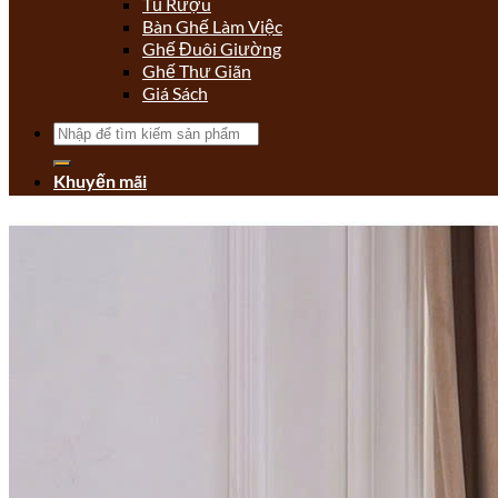
Tủ Rượu
Bàn Ghế Làm Việc
Ghế Đuôi Giường
Ghế Thư Giãn
Giá Sách
Tìm
kiếm:
Khuyến mãi