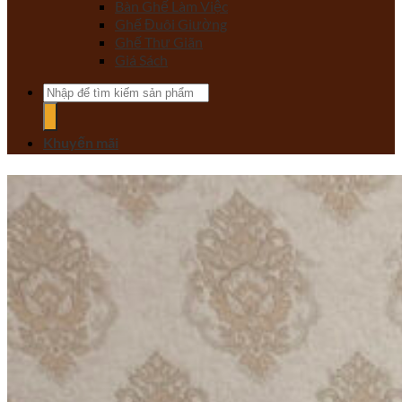
Bàn Ghế Làm Việc
Ghế Đuôi Giường
Ghế Thư Giãn
Giá Sách
Tìm
kiếm:
Khuyến mãi