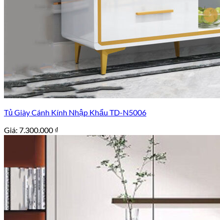
Tủ Giày Cánh Kính Nhập Khẩu TD-N5006
Giá:
7.300.000
₫