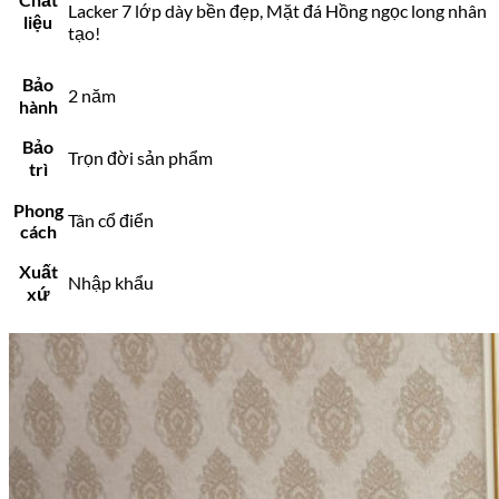
Lacker 7 lớp dày bền đẹp, Mặt đá Hồng ngọc long nhân
liệu
tạo!
Bảo
2 năm
hành
Bảo
Trọn đời sản phẩm
trì
Phong
Tân cổ điển
cách
Xuất
Nhập khẩu
xứ