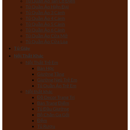
Tủ Quần Áo Tân Cổ Điển
Tủ Quần Áo Hiện Đại
Tủ Quần Áo 3 Cánh
Tủ Quần Áo 4 Cánh
Tủ Quần Áo 5 Cánh
Tủ Quần Áo 6 Cánh
Tủ Quần Áo Cửa Mở
Tủ Quần Áo Cửa Lùa
Tủ Giày
Nội Thất Khác
Nội Thất Trẻ Em
Bàn Học
Giường Tầng
Giường Ngủ Trẻ Em
Tủ Quần Áo Trẻ Em
Nội thất khác
Đồ Decor Trang Trí
Bàn Trang Điểm
Tủ Đầu Giường
Bộ Chăn Ga Gối
Đệm
Tủ Rượu