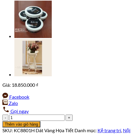
Giá:
18.850.000
₫
Facebook
Zalo
Gọi ngay
Kệ
Trang
Thêm vào giỏ hàng
Trí
SKU:
KC8801H Dát Vàng Họa Tiết
Danh mục:
Kệ trang trí
,
Nội