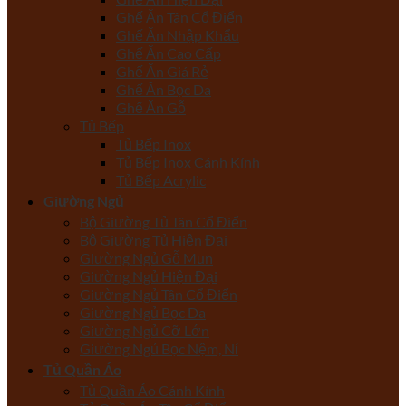
Ghế Ăn Tân Cổ Điển
Ghế Ăn Nhập Khẩu
Ghế Ăn Cao Cấp
Ghế Ăn Giá Rẻ
Ghế Ăn Bọc Da
Ghế Ăn Gỗ
Tủ Bếp
Tủ Bếp Inox
Tủ Bếp Inox Cánh Kính
Tủ Bếp Acrylic
Giường Ngủ
Bộ Giường Tủ Tân Cổ Điển
Bộ Giường Tủ Hiện Đại
Giường Ngủ Gỗ Mun
Giường Ngủ Hiện Đại
Giường Ngủ Tân Cổ Điển
Giường Ngủ Bọc Da
Giường Ngủ Cỡ Lớn
Giường Ngủ Bọc Nệm, Nỉ
Tủ Quần Áo
Tủ Quần Áo Cánh Kính