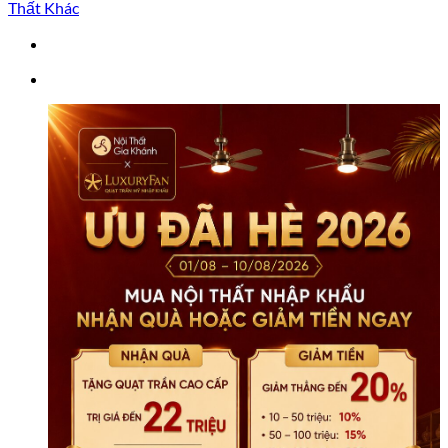
KC8801H
Thất Khác
Dát
Vàng
Họa
Tiết
số
lượng