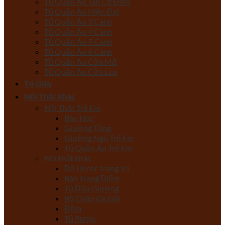
Tủ Quần Áo Tân Cổ Điển
Tủ Quần Áo Hiện Đại
Tủ Quần Áo 3 Cánh
Tủ Quần Áo 4 Cánh
Tủ Quần Áo 5 Cánh
Tủ Quần Áo 6 Cánh
Tủ Quần Áo Cửa Mở
Tủ Quần Áo Cửa Lùa
Tủ Giày
Nội Thất Khác
Nội Thất Trẻ Em
Bàn Học
Giường Tầng
Giường Ngủ Trẻ Em
Tủ Quần Áo Trẻ Em
Nội thất khác
Đồ Decor Trang Trí
Bàn Trang Điểm
Tủ Đầu Giường
Bộ Chăn Ga Gối
Đệm
Tủ Rượu