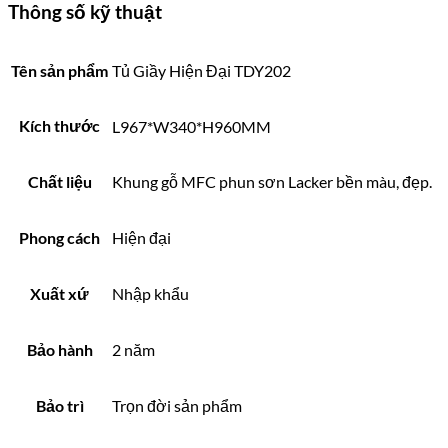
Thông số kỹ thuật
Tên sản phẩm
Tủ Giầy Hiện Đại TDY202
Kích thước
L967*W340*H960MM
Chất liệu
Khung gỗ MFC phun sơn Lacker bền màu, đẹp.
Phong cách
Hiện đại
Xuất xứ
Nhập khẩu
Bảo hành
2 năm
Bảo trì
Trọn đời sản phẩm