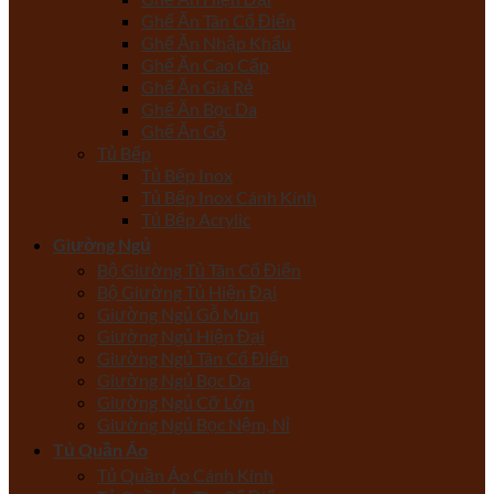
Ghế Ăn Tân Cổ Điển
Ghế Ăn Nhập Khẩu
Ghế Ăn Cao Cấp
Ghế Ăn Giá Rẻ
Ghế Ăn Bọc Da
Ghế Ăn Gỗ
Tủ Bếp
Tủ Bếp Inox
Tủ Bếp Inox Cánh Kính
Tủ Bếp Acrylic
Giường Ngủ
Bộ Giường Tủ Tân Cổ Điển
Bộ Giường Tủ Hiện Đại
Giường Ngủ Gỗ Mun
Giường Ngủ Hiện Đại
Giường Ngủ Tân Cổ Điển
Giường Ngủ Bọc Da
Giường Ngủ Cỡ Lớn
Giường Ngủ Bọc Nệm, Nỉ
Tủ Quần Áo
Tủ Quần Áo Cánh Kính