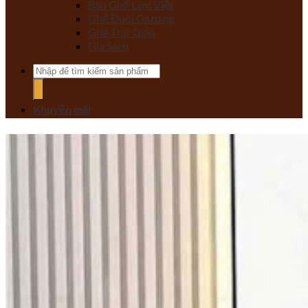
Bàn Ghế Làm Việc
Ghế Đuôi Giường
Ghế Thư Giãn
Giá Sách
Tìm
kiếm:
Khuyến mãi