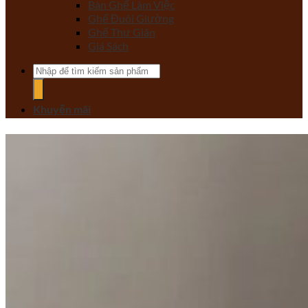
Bàn Ghế Làm Việc
Ghế Đuôi Giường
Ghế Thư Giãn
Giá Sách
Tìm
kiếm:
Khuyến mãi