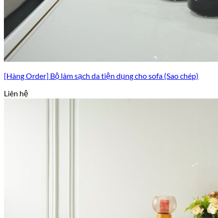
[Hàng Order] Bộ làm sạch da tiện dụng cho sofa (Sao chép)
Liên hệ