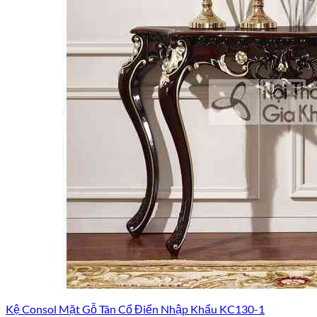
Kệ Consol Mặt Gỗ Tân Cổ Điển Nhập Khẩu KC130-1