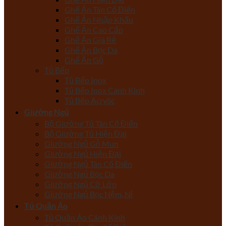
Ghế Ăn Tân Cổ Điển
Ghế Ăn Nhập Khẩu
Ghế Ăn Cao Cấp
Ghế Ăn Giá Rẻ
Ghế Ăn Bọc Da
Ghế Ăn Gỗ
Tủ Bếp
Tủ Bếp Inox
Tủ Bếp Inox Cánh Kính
Tủ Bếp Acrylic
Giường Ngủ
Bộ Giường Tủ Tân Cổ Điển
Bộ Giường Tủ Hiện Đại
Giường Ngủ Gỗ Mun
Giường Ngủ Hiện Đại
Giường Ngủ Tân Cổ Điển
Giường Ngủ Bọc Da
Giường Ngủ Cỡ Lớn
Giường Ngủ Bọc Nệm, Nỉ
Tủ Quần Áo
Tủ Quần Áo Cánh Kính