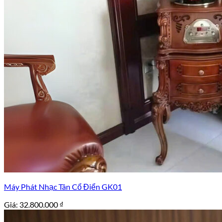
Máy Phát Nhạc Tân Cổ Điển GK01
Giá:
32.800.000
₫