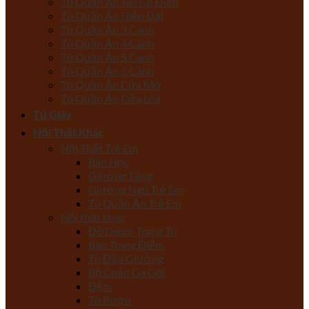
Tủ Quần Áo Tân Cổ Điển
Tủ Quần Áo Hiện Đại
Tủ Quần Áo 3 Cánh
Tủ Quần Áo 4 Cánh
Tủ Quần Áo 5 Cánh
Tủ Quần Áo 6 Cánh
Tủ Quần Áo Cửa Mở
Tủ Quần Áo Cửa Lùa
Tủ Giày
Nội Thất Khác
Nội Thất Trẻ Em
Bàn Học
Giường Tầng
Giường Ngủ Trẻ Em
Tủ Quần Áo Trẻ Em
Nội thất khác
Đồ Decor Trang Trí
Bàn Trang Điểm
Tủ Đầu Giường
Bộ Chăn Ga Gối
Đệm
Tủ Rượu