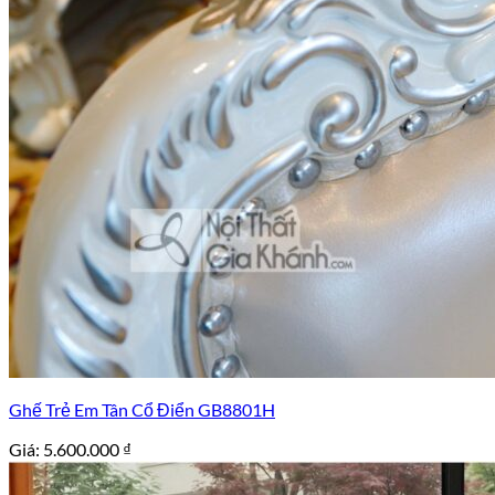
Ghế Trẻ Em Tân Cổ Điển GB8801H
Giá:
5.600.000
₫