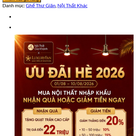
Thư
Danh mục:
Ghế Thư Giãn
,
Nội Thất Khác
Giãn
Y-
7301
số
lượng