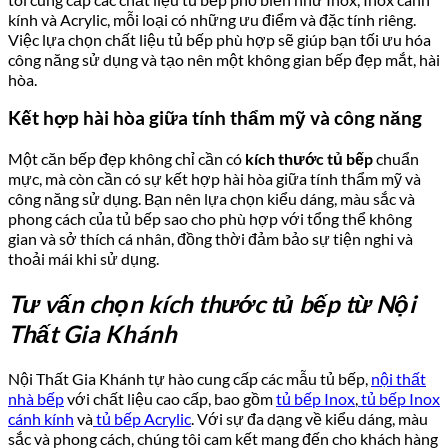
kính và Acrylic, mỗi loại có những ưu điểm và đặc tính riêng.
Việc lựa chọn chất liệu tủ bếp phù hợp sẽ giúp bạn tối ưu hóa
công năng sử dụng và tạo nên một không gian bếp đẹp mắt, hài
hòa.
Kết hợp hài hòa giữa tính thẩm mỹ và công năng
Một căn bếp đẹp không chỉ cần có
kích thước tủ bếp
chuẩn
mực, mà còn cần có sự kết hợp hài hòa giữa tính thẩm mỹ và
công năng sử dụng. Bạn nên lựa chọn kiểu dáng, màu sắc và
phong cách của tủ bếp sao cho phù hợp với tổng thể không
gian và sở thích cá nhân, đồng thời đảm bảo sự tiện nghi và
thoải mái khi sử dụng.
Tư vấn chọn kích thước tủ bếp từ Nội
Thất Gia Khánh
Nội Thất Gia Khánh tự hào cung cấp các mẫu tủ bếp,
nội thất
nhà bếp
với chất liệu cao cấp, bao gồm
tủ bếp Inox
,
tủ bếp Inox
cánh kính
và
tủ bếp Acrylic
. Với sự đa dạng về kiểu dáng, màu
sắc và phong cách, chúng tôi cam kết mang đến cho khách hàng