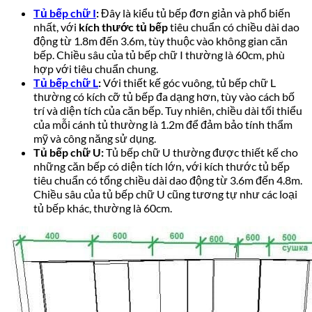
Tủ bếp chữ I
:
Đây là kiểu tủ bếp đơn giản và phổ biến
nhất, với
kích thước tủ bếp
tiêu chuẩn có chiều dài dao
động từ 1.8m đến 3.6m, tùy thuộc vào không gian căn
bếp. Chiều sâu của tủ bếp chữ I thường là 60cm, phù
hợp với tiêu chuẩn chung.
Tủ bếp chữ L
:
Với thiết kế góc vuông, tủ bếp chữ L
thường có kích cỡ tủ bếp đa dạng hơn, tùy vào cách bố
trí và diện tích của căn bếp. Tuy nhiên, chiều dài tối thiểu
của mỗi cánh tủ thường là 1.2m để đảm bảo tính thẩm
mỹ và công năng sử dụng.
Tủ bếp chữ U:
Tủ bếp chữ U thường được thiết kế cho
những căn bếp có diện tích lớn, với kích thước tủ bếp
tiêu chuẩn có tổng chiều dài dao động từ 3.6m đến 4.8m.
Chiều sâu của tủ bếp chữ U cũng tương tự như các loại
tủ bếp khác, thường là 60cm.