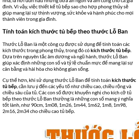
nhà, là nơi đun nấu những bữa ăn ngon và ấm cúng cho cả gia
đình. Vì vậy, việc thiết kế tủ bếp sao cho hợp phong thủy sẽ
giúp mang lại sự thịnh vượng, sức khỏe và hạnh phúc cho mọi
thành viên trong gia đình.
Tính toán kích thước tủ bếp theo thước Lỗ Ban
Thước Lỗ Ban là một công cụ được sử dụng để tính toán các
kích thước trong phong thủy, trong đó có
kích thước tủ bếp
.
Dựa trên nguyên tắc âm dương và ngũ hành, thước Lỗ Ban
giúp xác định những con số và tỷ lệ chuẩn mực để mang lại sự
cân bằng và hài hòa cho không gian sống.
Cụ thể hơn, khi sử dụng thước Lỗ Ban để tính toán
kích thước
tủ bếp
, cần lưu ý đến các yếu tố như chiều cao, chiều rộng và
chiều sâu của tủ. Các con số được khuyến nghị cho kích cỡ tủ
bếp theo thước Lỗ Ban thường là những con số mang ý nghĩa
tốt lành, như 90cm, 1m08, 1m26, 1m44, 1m62, 1m8, 1m98,
2m16, 2m34 cho chiều cao tủ bếp.