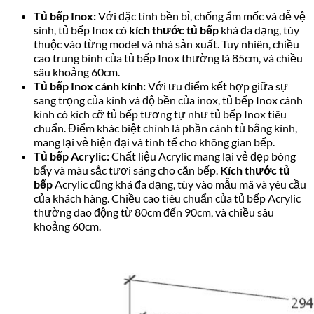
Tủ bếp Inox:
Với đặc tính bền bỉ, chống ẩm mốc và dễ vệ
sinh, tủ bếp Inox có
kích thước tủ bếp
khá đa dạng, tùy
thuộc vào từng model và nhà sản xuất. Tuy nhiên, chiều
cao trung bình của tủ bếp Inox thường là 85cm, và chiều
sâu khoảng 60cm.
Tủ bếp Inox cánh kính:
Với ưu điểm kết hợp giữa sự
sang trọng của kính và độ bền của inox, tủ bếp Inox cánh
kính có kích cỡ tủ bếp tương tự như tủ bếp Inox tiêu
chuẩn. Điểm khác biệt chính là phần cánh tủ bằng kính,
mang lại vẻ hiện đại và tinh tế cho không gian bếp.
Tủ bếp Acrylic:
Chất liệu Acrylic mang lại vẻ đẹp bóng
bẩy và màu sắc tươi sáng cho căn bếp.
Kích thước tủ
bếp
Acrylic cũng khá đa dạng, tùy vào mẫu mã và yêu cầu
của khách hàng. Chiều cao tiêu chuẩn của tủ bếp Acrylic
thường dao động từ 80cm đến 90cm, và chiều sâu
khoảng 60cm.