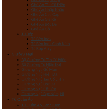
Ghế Ăn Tân Cổ Điển
Ghế Ăn Nhập Khẩu
Ghế Ăn Cao Cấp
Ghế Ăn Giá Rẻ
Ghế Ăn Bọc Da
Ghế Ăn Gỗ
Tủ Bếp
Tủ Bếp Inox
Tủ Bếp Inox Cánh Kính
Tủ Bếp Acrylic
Giường Ngủ
Bộ Giường Tủ Tân Cổ Điển
Bộ Giường Tủ Hiện Đại
Giường Ngủ Gỗ Mun
Giường Ngủ Hiện Đại
Giường Ngủ Tân Cổ Điển
Giường Ngủ Bọc Da
Giường Ngủ Cỡ Lớn
Giường Ngủ Bọc Nệm, Nỉ
Tủ Quần Áo
Tủ Quần Áo Cánh Kính