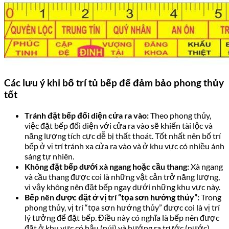
Các lưu ý khi bố trí tủ bếp để đảm bảo phong thủy
tốt
Tránh đặt bếp đối diện cửa ra vào:
Theo phong thủy,
việc đặt bếp đối diện với cửa ra vào sẽ khiến tài lộc và
năng lượng tích cực dễ bị thất thoát. Tốt nhất nên bố trí
bếp ở vị trí tránh xa cửa ra vào và ở khu vực có nhiều ánh
sáng tự nhiên.
Không đặt bếp dưới xà ngang hoặc cầu thang:
Xà ngang
và cầu thang được coi là những vật cản trở năng lượng,
vì vậy không nên đặt bếp ngay dưới những khu vực này.
Bếp nên được đặt ở vị trí “tọa sơn hướng thủy”:
Trong
phong thủy, vị trí “tọa sơn hướng thủy” được coi là vị trí
lý tưởng để đặt bếp. Điều này có nghĩa là bếp nên được
đặt ở khu vực có hậu (núi) và hướng ra trước (nước),