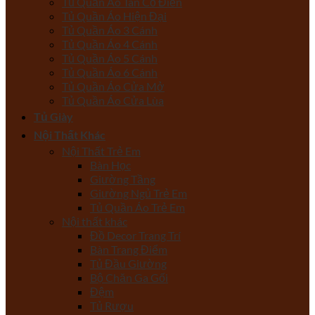
Tủ Quần Áo Tân Cổ Điển
Tủ Quần Áo Hiện Đại
Tủ Quần Áo 3 Cánh
Tủ Quần Áo 4 Cánh
Tủ Quần Áo 5 Cánh
Tủ Quần Áo 6 Cánh
Tủ Quần Áo Cửa Mở
Tủ Quần Áo Cửa Lùa
Tủ Giày
Nội Thất Khác
Nội Thất Trẻ Em
Bàn Học
Giường Tầng
Giường Ngủ Trẻ Em
Tủ Quần Áo Trẻ Em
Nội thất khác
Đồ Decor Trang Trí
Bàn Trang Điểm
Tủ Đầu Giường
Bộ Chăn Ga Gối
Đệm
Tủ Rượu