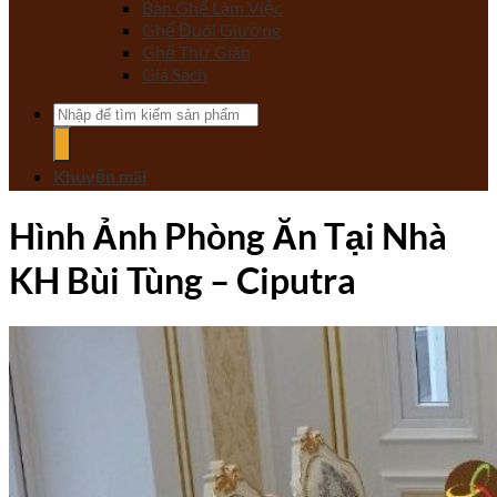
Bàn Ghế Làm Việc
Ghế Đuôi Giường
Ghế Thư Giãn
Giá Sách
Tìm
kiếm:
Khuyến mãi
Hình Ảnh Phòng Ăn Tại Nhà
KH Bùi Tùng – Ciputra