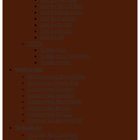
Ghế Ăn Tân Cổ Điển
Ghế Ăn Nhập Khẩu
Ghế Ăn Cao Cấp
Ghế Ăn Giá Rẻ
Ghế Ăn Bọc Da
Ghế Ăn Gỗ
Tủ Bếp
Tủ Bếp Inox
Tủ Bếp Inox Cánh Kính
Tủ Bếp Acrylic
Giường Ngủ
Bộ Giường Tủ Tân Cổ Điển
Bộ Giường Tủ Hiện Đại
Giường Ngủ Gỗ Mun
Giường Ngủ Hiện Đại
Giường Ngủ Tân Cổ Điển
Giường Ngủ Bọc Da
Giường Ngủ Cỡ Lớn
Giường Ngủ Bọc Nệm, Nỉ
Tủ Quần Áo
Tủ Quần Áo Cánh Kính