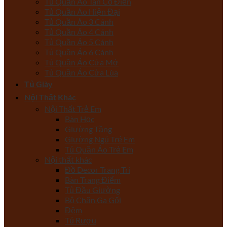
Tủ Quần Áo Tân Cổ Điển
Tủ Quần Áo Hiện Đại
Tủ Quần Áo 3 Cánh
Tủ Quần Áo 4 Cánh
Tủ Quần Áo 5 Cánh
Tủ Quần Áo 6 Cánh
Tủ Quần Áo Cửa Mở
Tủ Quần Áo Cửa Lùa
Tủ Giày
Nội Thất Khác
Nội Thất Trẻ Em
Bàn Học
Giường Tầng
Giường Ngủ Trẻ Em
Tủ Quần Áo Trẻ Em
Nội thất khác
Đồ Decor Trang Trí
Bàn Trang Điểm
Tủ Đầu Giường
Bộ Chăn Ga Gối
Đệm
Tủ Rượu