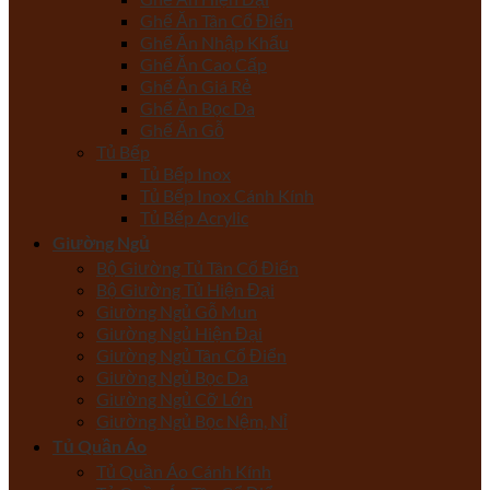
Ghế Ăn Tân Cổ Điển
Ghế Ăn Nhập Khẩu
Ghế Ăn Cao Cấp
Ghế Ăn Giá Rẻ
Ghế Ăn Bọc Da
Ghế Ăn Gỗ
Tủ Bếp
Tủ Bếp Inox
Tủ Bếp Inox Cánh Kính
Tủ Bếp Acrylic
Giường Ngủ
Bộ Giường Tủ Tân Cổ Điển
Bộ Giường Tủ Hiện Đại
Giường Ngủ Gỗ Mun
Giường Ngủ Hiện Đại
Giường Ngủ Tân Cổ Điển
Giường Ngủ Bọc Da
Giường Ngủ Cỡ Lớn
Giường Ngủ Bọc Nệm, Nỉ
Tủ Quần Áo
Tủ Quần Áo Cánh Kính