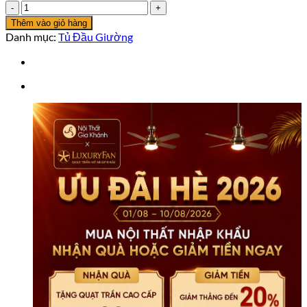
Tủ
Đầu
Thêm vào giỏ hàng
Giường
Danh mục:
Tủ Đầu Giường
Gỗ
Mun
TA04
số
lượng