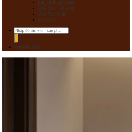
Bàn Ghế Làm Việc
Ghế Đuôi Giường
Ghế Thư Giãn
Giá Sách
Tìm
kiếm:
Khuyến mãi