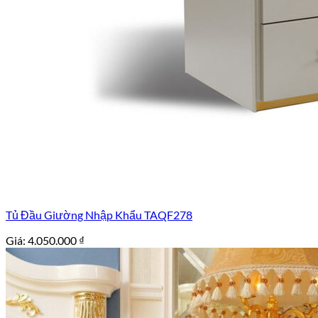
Tủ Đầu Giường Nhập Khẩu TAQF278
Giá:
4.050.000
₫