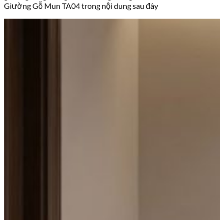
Giường Gỗ Mun TA04 trong nội dung sau đây