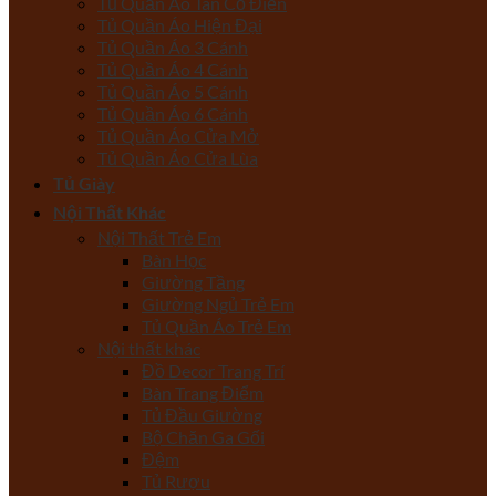
Tủ Quần Áo Tân Cổ Điển
Tủ Quần Áo Hiện Đại
Tủ Quần Áo 3 Cánh
Tủ Quần Áo 4 Cánh
Tủ Quần Áo 5 Cánh
Tủ Quần Áo 6 Cánh
Tủ Quần Áo Cửa Mở
Tủ Quần Áo Cửa Lùa
Tủ Giày
Nội Thất Khác
Nội Thất Trẻ Em
Bàn Học
Giường Tầng
Giường Ngủ Trẻ Em
Tủ Quần Áo Trẻ Em
Nội thất khác
Đồ Decor Trang Trí
Bàn Trang Điểm
Tủ Đầu Giường
Bộ Chăn Ga Gối
Đệm
Tủ Rượu