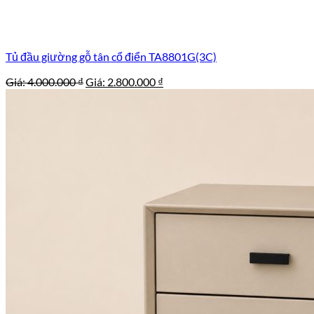
Tủ đầu giường gỗ tân cổ điển TA8801G(3C)
Giá
Giá
Giá:
4.000.000
₫
Giá:
2.800.000
₫
gốc
hiện
là:
tại
4.000.000 ₫.
là:
2.800.000 ₫.