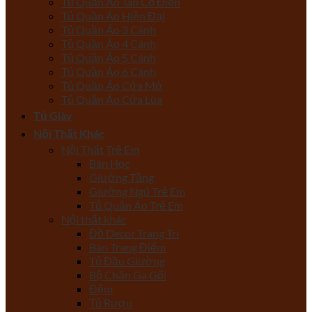
Tủ Quần Áo Tân Cổ Điển
Tủ Quần Áo Hiện Đại
Tủ Quần Áo 3 Cánh
Tủ Quần Áo 4 Cánh
Tủ Quần Áo 5 Cánh
Tủ Quần Áo 6 Cánh
Tủ Quần Áo Cửa Mở
Tủ Quần Áo Cửa Lùa
Tủ Giày
Nội Thất Khác
Nội Thất Trẻ Em
Bàn Học
Giường Tầng
Giường Ngủ Trẻ Em
Tủ Quần Áo Trẻ Em
Nội thất khác
Đồ Decor Trang Trí
Bàn Trang Điểm
Tủ Đầu Giường
Bộ Chăn Ga Gối
Đệm
Tủ Rượu