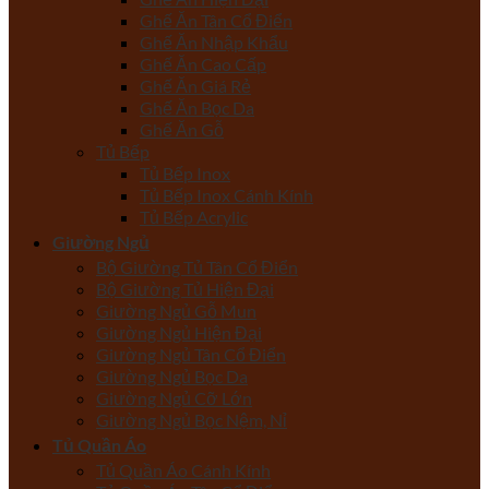
Ghế Ăn Tân Cổ Điển
Ghế Ăn Nhập Khẩu
Ghế Ăn Cao Cấp
Ghế Ăn Giá Rẻ
Ghế Ăn Bọc Da
Ghế Ăn Gỗ
Tủ Bếp
Tủ Bếp Inox
Tủ Bếp Inox Cánh Kính
Tủ Bếp Acrylic
Giường Ngủ
Bộ Giường Tủ Tân Cổ Điển
Bộ Giường Tủ Hiện Đại
Giường Ngủ Gỗ Mun
Giường Ngủ Hiện Đại
Giường Ngủ Tân Cổ Điển
Giường Ngủ Bọc Da
Giường Ngủ Cỡ Lớn
Giường Ngủ Bọc Nệm, Nỉ
Tủ Quần Áo
Tủ Quần Áo Cánh Kính