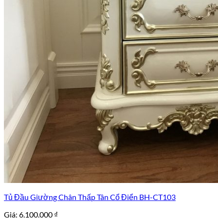
Tủ Đầu Giường Chân Thấp Tân Cổ Điển BH-CT103
Giá:
6.100.000
₫