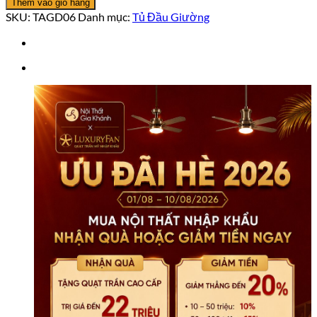
Thêm vào giỏ hàng
giường
SKU:
TAGD06
Danh mục:
Tủ Đầu Giường
TAGD06
số
lượng