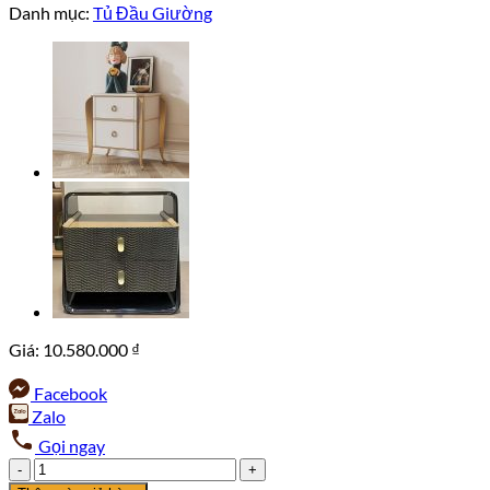
Danh mục:
Tủ Đầu Giường
Giá:
10.580.000
₫
Facebook
Zalo
Gọi ngay
Tủ
đầu