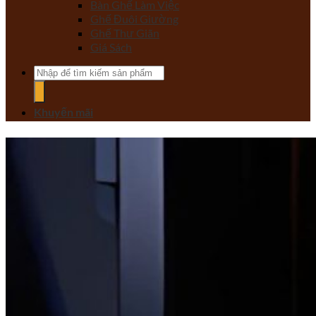
Bàn Ghế Làm Việc
Ghế Đuôi Giường
Ghế Thư Giãn
Giá Sách
Tìm
kiếm:
Khuyến mãi