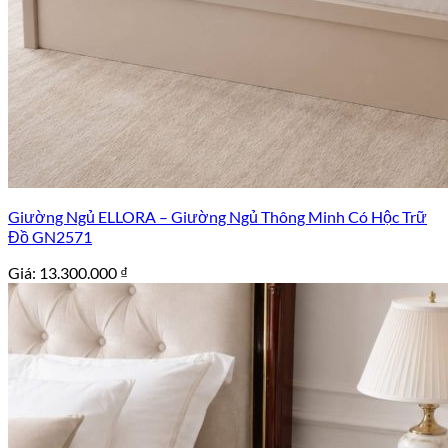
Giường Ngủ ELLORA – Giường Ngủ Thông Minh Có Hộc Trữ
Đồ GN2571
Giá:
13.300.000
₫