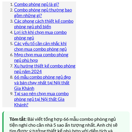
Combo phòng ngủ là gì?
Combo phòng ngủ thường bao
gồm những gì?
Các phong cách thiết kế combo
phòng ngủ phổ biến
Lợi ích khi chọn mua combo
phòng ngủ
Các yếu tố cần cân nhắc khi
chọn mua combo phòng ngủ
Mẹo chọn mua combo phòng
ngủ phù hợp
Xu hướng thiết kế combo phòng
ngủ năm 2024
66 mẫu combo phòng ngủ đẹp
và bán chạy nhất tại Nội thất
Gia Khánh
Tại sao nên chọn mua combo
phòng ngủ tại Nội thất Gia
Khánh?
Tóm tắt:
Bài viết tổng hợp 66 mẫu combo phòng ngủ
tiện nghi cho căn nhà 5 sao ấn tượng nhất. Anh chị sẽ
tìm được ý tưởng thiết kế phù hợp với diện tích và