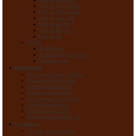
Ghế Ăn Tân Cổ Điển
Ghế Ăn Nhập Khẩu
Ghế Ăn Cao Cấp
Ghế Ăn Giá Rẻ
Ghế Ăn Bọc Da
Ghế Ăn Gỗ
Tủ Bếp
Tủ Bếp Inox
Tủ Bếp Inox Cánh Kính
Tủ Bếp Acrylic
Giường Ngủ
Bộ Giường Tủ Tân Cổ Điển
Bộ Giường Tủ Hiện Đại
Giường Ngủ Gỗ Mun
Giường Ngủ Hiện Đại
Giường Ngủ Tân Cổ Điển
Giường Ngủ Bọc Da
Giường Ngủ Cỡ Lớn
Giường Ngủ Bọc Nệm, Nỉ
Tủ Quần Áo
Tủ Quần Áo Cánh Kính