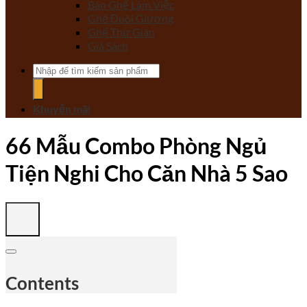
Bàn Ghế Làm Việc
Ghế Đuôi Giường
Ghế Thư Giãn
Giá Sách
Tìm
kiếm:
Khuyến mãi
66 Mẫu Combo Phòng Ngủ
Tiện Nghi Cho Căn Nhà 5 Sao
Contents