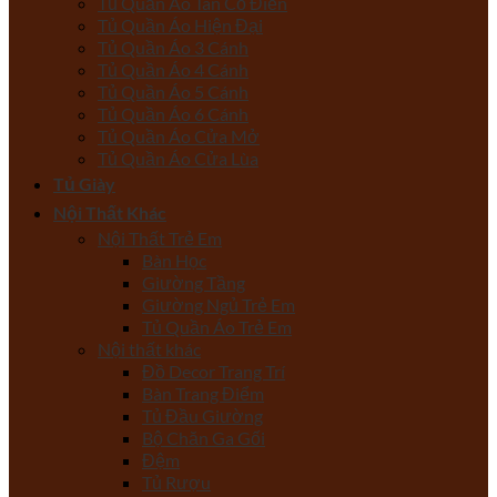
Tủ Quần Áo Tân Cổ Điển
Tủ Quần Áo Hiện Đại
Tủ Quần Áo 3 Cánh
Tủ Quần Áo 4 Cánh
Tủ Quần Áo 5 Cánh
Tủ Quần Áo 6 Cánh
Tủ Quần Áo Cửa Mở
Tủ Quần Áo Cửa Lùa
Tủ Giày
Nội Thất Khác
Nội Thất Trẻ Em
Bàn Học
Giường Tầng
Giường Ngủ Trẻ Em
Tủ Quần Áo Trẻ Em
Nội thất khác
Đồ Decor Trang Trí
Bàn Trang Điểm
Tủ Đầu Giường
Bộ Chăn Ga Gối
Đệm
Tủ Rượu