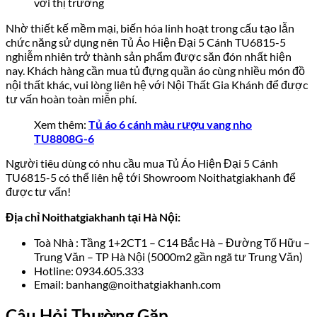
với thị trường
Nhờ thiết kế mềm mại, biến hóa linh hoạt trong cấu tạo lẫn
chức năng sử dụng nên Tủ Áo Hiện Đại 5 Cánh TU6815-5
nghiễm nhiên trở thành sản phẩm được săn đón nhất hiện
nay. Khách hàng cần mua tủ đựng quần áo cùng nhiều món đồ
nội thất khác, vui lòng liên hệ với Nội Thất Gia Khánh để được
tư vấn hoàn toàn miễn phí.
Xem thêm:
Tủ áo 6 cánh màu rượu vang nho
TU8808G-6
Người tiêu dùng có nhu cầu mua Tủ Áo Hiện Đại 5 Cánh
TU6815-5 có thể liên hệ tới Showroom Noithatgiakhanh để
được tư vấn!
Địa chỉ Noithatgiakhanh tại Hà Nội:
Toà Nhà : Tầng 1+2CT1 – C14 Bắc Hà – Đường Tố Hữu –
Trung Văn – TP Hà Nội (5000m2 gần ngã tư Trung Văn)
Hotline: 0934.605.333
Email: banhang@noithatgiakhanh.com
Câu Hỏi Thường Gặp