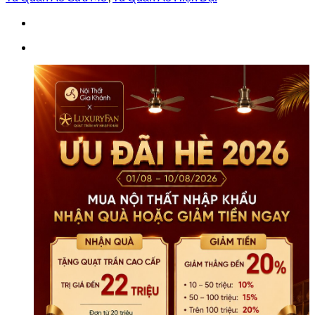
5
Cánh
TU6815-
5
số
lượng