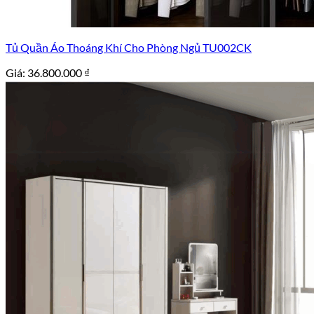
Tủ Quần Áo Thoáng Khí Cho Phòng Ngủ TU002CK
Giá:
36.800.000
₫