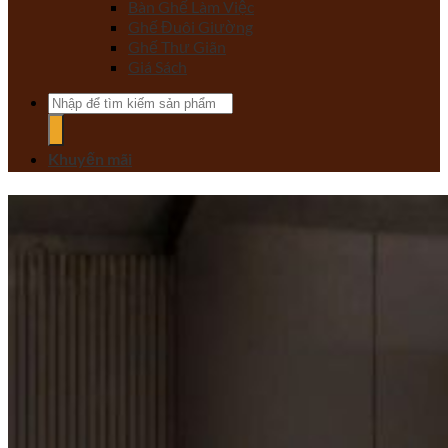
Bàn Ghế Làm Việc
Ghế Đuôi Giường
Ghế Thư Giãn
Giá Sách
Tìm
kiếm:
Khuyến mãi