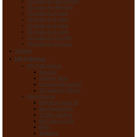
Tủ Quần Áo Tân Cổ Điển
Tủ Quần Áo Hiện Đại
Tủ Quần Áo 3 Cánh
Tủ Quần Áo 4 Cánh
Tủ Quần Áo 5 Cánh
Tủ Quần Áo 6 Cánh
Tủ Quần Áo Cửa Mở
Tủ Quần Áo Cửa Lùa
Tủ Giày
Nội Thất Khác
Nội Thất Trẻ Em
Bàn Học
Giường Tầng
Giường Ngủ Trẻ Em
Tủ Quần Áo Trẻ Em
Nội thất khác
Đồ Decor Trang Trí
Bàn Trang Điểm
Tủ Đầu Giường
Bộ Chăn Ga Gối
Đệm
Tủ Rượu