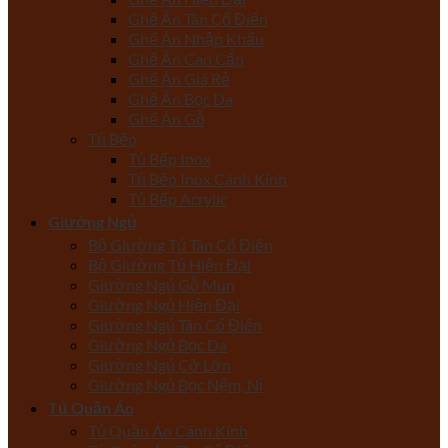
Ghế Ăn Tân Cổ Điển
Ghế Ăn Nhập Khẩu
Ghế Ăn Cao Cấp
Ghế Ăn Giá Rẻ
Ghế Ăn Bọc Da
Ghế Ăn Gỗ
Tủ Bếp
Tủ Bếp Inox
Tủ Bếp Inox Cánh Kính
Tủ Bếp Acrylic
Giường Ngủ
Bộ Giường Tủ Tân Cổ Điển
Bộ Giường Tủ Hiện Đại
Giường Ngủ Gỗ Mun
Giường Ngủ Hiện Đại
Giường Ngủ Tân Cổ Điển
Giường Ngủ Bọc Da
Giường Ngủ Cỡ Lớn
Giường Ngủ Bọc Nệm, Nỉ
Tủ Quần Áo
Tủ Quần Áo Cánh Kính