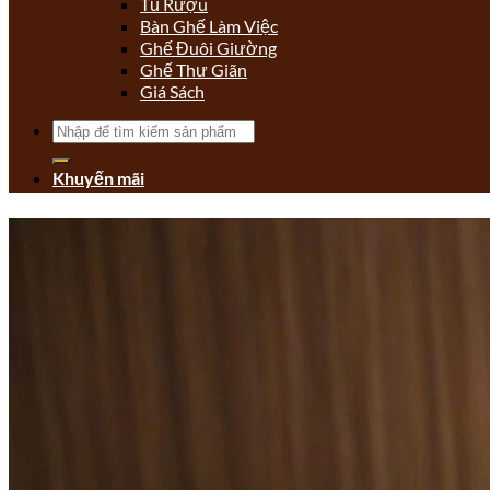
Tủ Rượu
Bàn Ghế Làm Việc
Ghế Đuôi Giường
Ghế Thư Giãn
Giá Sách
Tìm
kiếm:
Khuyến mãi