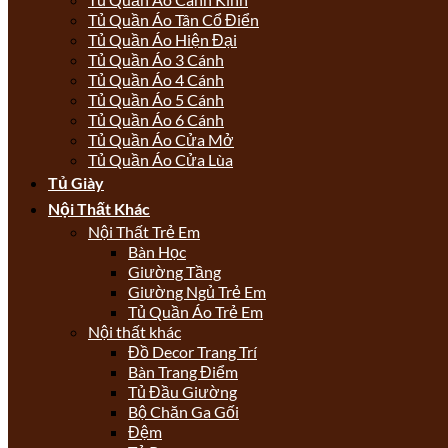
Tủ Quần Áo Tân Cổ Điển
Tủ Quần Áo Hiện Đại
Tủ Quần Áo 3 Cánh
Tủ Quần Áo 4 Cánh
Tủ Quần Áo 5 Cánh
Tủ Quần Áo 6 Cánh
Tủ Quần Áo Cửa Mở
Tủ Quần Áo Cửa Lùa
Tủ Giày
Nội Thất Khác
Nội Thất Trẻ Em
Bàn Học
Giường Tầng
Giường Ngủ Trẻ Em
Tủ Quần Áo Trẻ Em
Nội thất khác
Đồ Decor Trang Trí
Bàn Trang Điểm
Tủ Đầu Giường
Bộ Chăn Ga Gối
Đệm