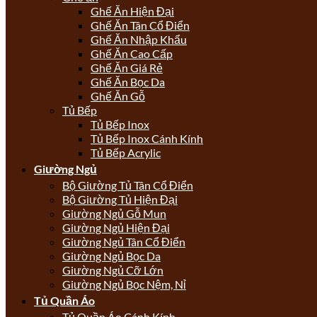
Ghế Ăn Hiện Đại
Ghế Ăn Tân Cổ Điển
Ghế Ăn Nhập Khẩu
Ghế Ăn Cao Cấp
Ghế Ăn Giá Rẻ
Ghế Ăn Bọc Da
Ghế Ăn Gỗ
Tủ Bếp
Tủ Bếp Inox
Tủ Bếp Inox Cánh Kính
Tủ Bếp Acrylic
Giường Ngủ
Bộ Giường Tủ Tân Cổ Điển
Bộ Giường Tủ Hiện Đại
Giường Ngủ Gỗ Mun
Giường Ngủ Hiện Đại
Giường Ngủ Tân Cổ Điển
Giường Ngủ Bọc Da
Giường Ngủ Cỡ Lớn
Giường Ngủ Bọc Nệm, Nỉ
Tủ Quần Áo
Tủ Quần Áo Cánh Kính