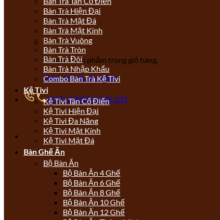
Bàn Trà Tân Cổ Điển
Bàn Trà Hiện Đại
Bàn Trà Mặt Đá
Bàn Trà Mặt Kính
Bàn Trà Vuông
Bàn Trà Tròn
Bàn Trà Đôi
Chưa có sản phẩm trong giỏ hàng.
Bàn Trà Nhập Khẩu
Quay trở lại cửa hàng
Combo Bàn Trà Kệ Tivi
Kệ Tivi
HOTLINE
0934.605.333
Kệ Tivi Tân Cổ Điển
Kệ Tivi Hiện Đại
Kệ Tivi Đa Năng
Kệ Tivi Mặt Kính
Kệ Tivi Mặt Đá
Bàn Ghế Ăn
Bộ Bàn Ăn
Bộ Bàn Ăn 4 Ghế
Bộ Bàn Ăn 6 Ghế
Bộ Bàn Ăn 8 Ghế
Bộ Bàn Ăn 10 Ghế
Bộ Bàn Ăn 12 Ghế