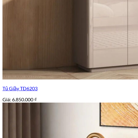
Tủ Giầy TD6203
Giá:
6.850.000
₫