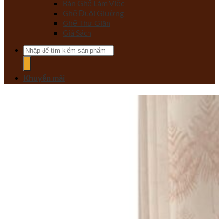
Bàn Ghế Làm Việc
Ghế Đuôi Giường
Ghế Thư Giãn
Giá Sách
Tìm
kiếm:
Khuyến mãi