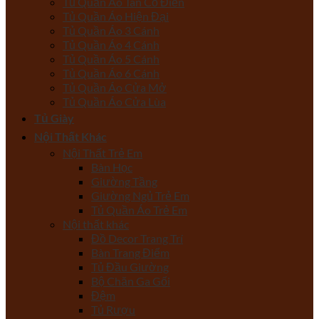
Tủ Quần Áo Tân Cổ Điển
Tủ Quần Áo Hiện Đại
Tủ Quần Áo 3 Cánh
Tủ Quần Áo 4 Cánh
Tủ Quần Áo 5 Cánh
Tủ Quần Áo 6 Cánh
Tủ Quần Áo Cửa Mở
Tủ Quần Áo Cửa Lùa
Tủ Giày
Nội Thất Khác
Nội Thất Trẻ Em
Bàn Học
Giường Tầng
Giường Ngủ Trẻ Em
Tủ Quần Áo Trẻ Em
Nội thất khác
Đồ Decor Trang Trí
Bàn Trang Điểm
Tủ Đầu Giường
Bộ Chăn Ga Gối
Đệm
Tủ Rượu