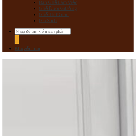
Bàn Ghế Làm Việc
Ghế Đuôi Giường
Ghế Thư Giãn
Giá Sách
Tìm
kiếm:
Khuyến mãi