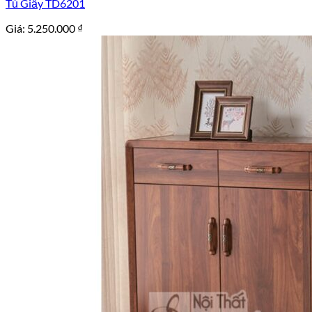
Tủ Giầy TD6201
Giá:
5.250.000
₫