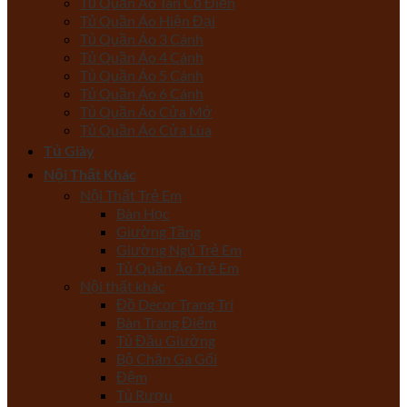
Tủ Quần Áo Tân Cổ Điển
Tủ Quần Áo Hiện Đại
Tủ Quần Áo 3 Cánh
Tủ Quần Áo 4 Cánh
Tủ Quần Áo 5 Cánh
Tủ Quần Áo 6 Cánh
Tủ Quần Áo Cửa Mở
Tủ Quần Áo Cửa Lùa
Tủ Giày
Nội Thất Khác
Nội Thất Trẻ Em
Bàn Học
Giường Tầng
Giường Ngủ Trẻ Em
Tủ Quần Áo Trẻ Em
Nội thất khác
Đồ Decor Trang Trí
Bàn Trang Điểm
Tủ Đầu Giường
Bộ Chăn Ga Gối
Đệm
Tủ Rượu