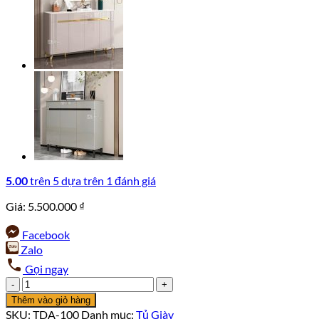
5.00
trên 5 dựa trên
1
đánh giá
Giá:
5.500.000
₫
Facebook
Zalo
Gọi ngay
Tủ
Giày
Thêm vào giỏ hàng
Hiện
SKU:
TDA-100
Danh mục:
Tủ Giày