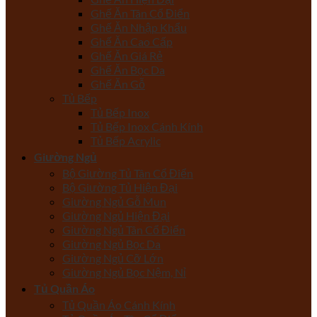
Ghế Ăn Tân Cổ Điển
Ghế Ăn Nhập Khẩu
Ghế Ăn Cao Cấp
Ghế Ăn Giá Rẻ
Ghế Ăn Bọc Da
Ghế Ăn Gỗ
Tủ Bếp
Tủ Bếp Inox
Tủ Bếp Inox Cánh Kính
Tủ Bếp Acrylic
Giường Ngủ
Bộ Giường Tủ Tân Cổ Điển
Bộ Giường Tủ Hiện Đại
Giường Ngủ Gỗ Mun
Giường Ngủ Hiện Đại
Giường Ngủ Tân Cổ Điển
Giường Ngủ Bọc Da
Giường Ngủ Cỡ Lớn
Giường Ngủ Bọc Nệm, Nỉ
Tủ Quần Áo
Tủ Quần Áo Cánh Kính