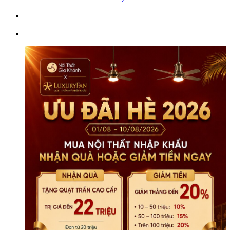
Đại
TDA-
100
số
lượng