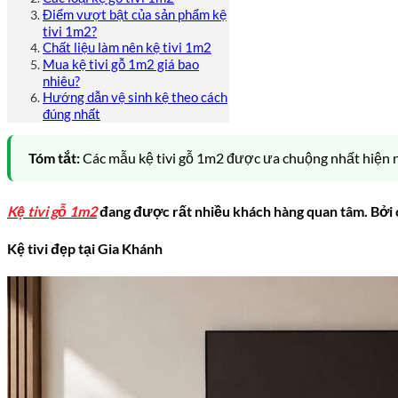
Điểm vượt bật của sản phẩm kệ
tivi 1m2?
Chất liệu làm nên kệ tivi 1m2
Mua kệ tivi gỗ 1m2 giá bao
nhiêu?
Hướng dẫn vệ sinh kệ theo cách
đúng nhất
Tóm tắt:
Các mẫu kệ tivi gỗ 1m2 được ưa chuộng nhất hiện na
Kệ tivi gỗ 1m2
đang được rất nhiều khách hàng quan tâm. Bởi 
Kệ tivi đẹp tại Gia Khánh