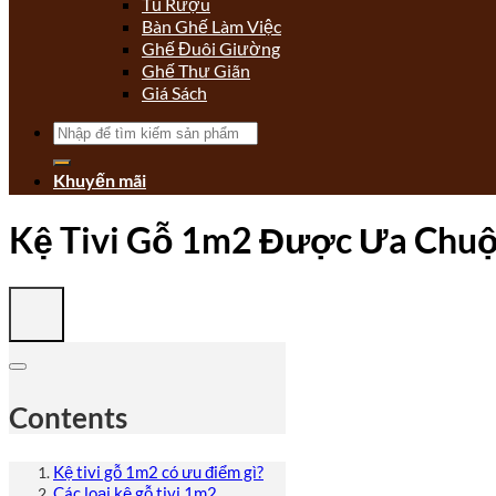
Tủ Rượu
Bàn Ghế Làm Việc
Ghế Đuôi Giường
Ghế Thư Giãn
Giá Sách
Tìm
kiếm:
Khuyến mãi
Kệ Tivi Gỗ 1m2 Được Ưa Chuộ
Contents
Kệ tivi gỗ 1m2 có ưu điểm gì?
Các loại kệ gỗ tivi 1m2