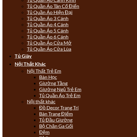
Tủ Quần Áo Tân Cổ Điển
Tủ Quần Áo Hiện Đại
Tủ Quần Áo 3 Cánh
Tủ Quần Áo 4 Cánh
Tủ Quần Áo 5 Cánh
Tủ Quần Áo 6 Cánh
Tủ Quần Áo Cửa Mở
Tủ Quần Áo Cửa Lùa
Tủ Giày
Nội Thất Khác
Nội Thất Trẻ Em
Bàn Học
Giường Tầng
Giường Ngủ Trẻ Em
Tủ Quần Áo Trẻ Em
Nội thất khác
Đồ Decor Trang Trí
Bàn Trang Điểm
Tủ Đầu Giường
Bộ Chăn Ga Gối
Đệm