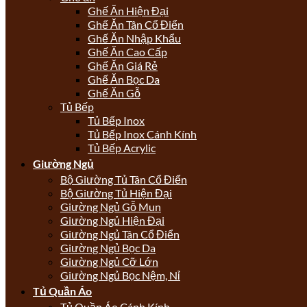
Ghế Ăn Hiện Đại
Ghế Ăn Tân Cổ Điển
Ghế Ăn Nhập Khẩu
Ghế Ăn Cao Cấp
Ghế Ăn Giá Rẻ
Ghế Ăn Bọc Da
Ghế Ăn Gỗ
Tủ Bếp
Tủ Bếp Inox
Tủ Bếp Inox Cánh Kính
Tủ Bếp Acrylic
Giường Ngủ
Bộ Giường Tủ Tân Cổ Điển
Bộ Giường Tủ Hiện Đại
Giường Ngủ Gỗ Mun
Giường Ngủ Hiện Đại
Giường Ngủ Tân Cổ Điển
Giường Ngủ Bọc Da
Giường Ngủ Cỡ Lớn
Giường Ngủ Bọc Nệm, Nỉ
Tủ Quần Áo
Tủ Quần Áo Cánh Kính