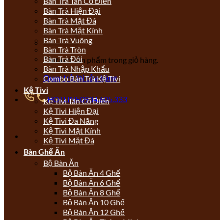
Bàn Trà Tân Cổ Điển
Bàn Trà Hiện Đại
Bàn Trà Mặt Đá
Bàn Trà Mặt Kính
Bàn Trà Vuông
Bàn Trà Tròn
Bàn Trà Đôi
Chưa có sản phẩm trong giỏ hàng.
Bàn Trà Nhập Khẩu
Quay trở lại cửa hàng
Combo Bàn Trà Kệ Tivi
Kệ Tivi
HOTLINE
0934.605.333
Kệ Tivi Tân Cổ Điển
Kệ Tivi Hiện Đại
Kệ Tivi Đa Năng
Kệ Tivi Mặt Kính
Kệ Tivi Mặt Đá
Bàn Ghế Ăn
Bộ Bàn Ăn
Bộ Bàn Ăn 4 Ghế
Bộ Bàn Ăn 6 Ghế
Bộ Bàn Ăn 8 Ghế
Bộ Bàn Ăn 10 Ghế
Bộ Bàn Ăn 12 Ghế