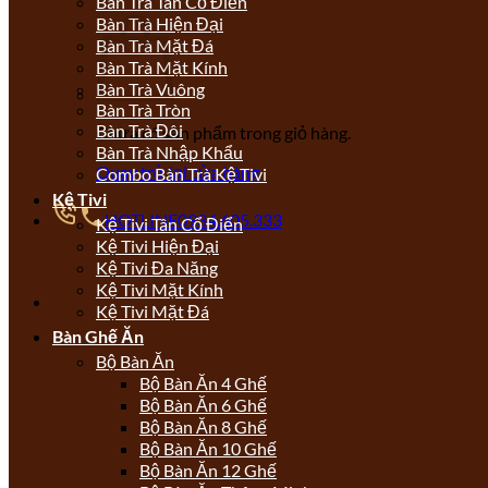
Bàn Trà Tân Cổ Điển
Bàn Trà Hiện Đại
Bàn Trà Mặt Đá
Bàn Trà Mặt Kính
Bàn Trà Vuông
Bàn Trà Tròn
Bàn Trà Đôi
Chưa có sản phẩm trong giỏ hàng.
Bàn Trà Nhập Khẩu
Quay trở lại cửa hàng
Combo Bàn Trà Kệ Tivi
Kệ Tivi
HOTLINE
0934.605.333
Kệ Tivi Tân Cổ Điển
Kệ Tivi Hiện Đại
Kệ Tivi Đa Năng
Kệ Tivi Mặt Kính
Kệ Tivi Mặt Đá
Bàn Ghế Ăn
Bộ Bàn Ăn
Bộ Bàn Ăn 4 Ghế
Bộ Bàn Ăn 6 Ghế
Bộ Bàn Ăn 8 Ghế
Bộ Bàn Ăn 10 Ghế
Bộ Bàn Ăn 12 Ghế