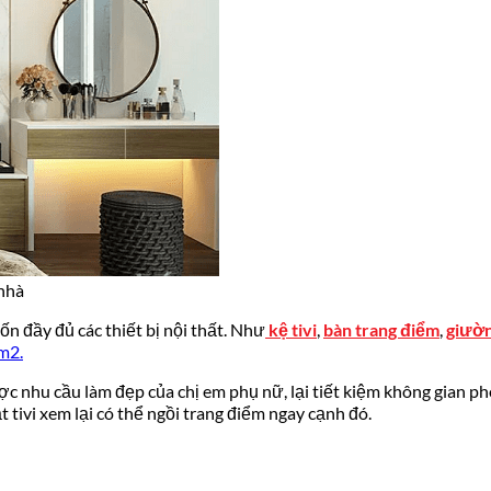
 nhà
n đầy đủ các thiết bị nội thất. Như
kệ tivi
,
bàn trang điểm
,
giườn
m2.
ược nhu cầu làm đẹp của chị em phụ nữ, lại tiết kiệm không gian p
t tivi xem lại có thể ngồi trang điểm ngay cạnh đó.