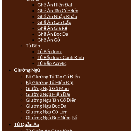
Ghế Ăn Hiện Đại
Ghế Ăn Tân Cổ Điển
Ghế Ăn Nhập Khẩu
Ghế Ăn Cao Cấp
Ghế Ăn Giá Rẻ
Ghế Ăn Bọc Da
Ghế Ăn Gỗ
Tủ Bếp
Tủ Bếp Inox
Tủ Bếp Inox Cánh Kính
Tủ Bếp Acrylic
Giường Ngủ
Bộ Giường Tủ Tân Cổ Điển
Bộ Giường Tủ Hiện Đại
Giường Ngủ Gỗ Mun
Giường Ngủ Hiện Đại
Giường Ngủ Tân Cổ Điển
Giường Ngủ Bọc Da
Giường Ngủ Cỡ Lớn
Giường Ngủ Bọc Nệm, Nỉ
Tủ Quần Áo
Tủ Quần Áo Cánh Kính