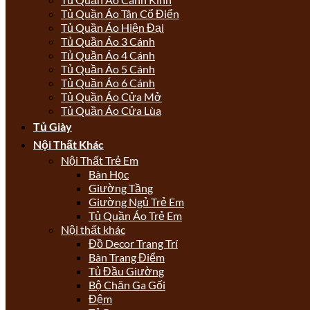
Tủ Quần Áo Tân Cổ Điển
Tủ Quần Áo Hiện Đại
Tủ Quần Áo 3 Cánh
Tủ Quần Áo 4 Cánh
Tủ Quần Áo 5 Cánh
Tủ Quần Áo 6 Cánh
Tủ Quần Áo Cửa Mở
Tủ Quần Áo Cửa Lùa
Tủ Giày
Nội Thất Khác
Nội Thất Trẻ Em
Bàn Học
Giường Tầng
Giường Ngủ Trẻ Em
Tủ Quần Áo Trẻ Em
Nội thất khác
Đồ Decor Trang Trí
Bàn Trang Điểm
Tủ Đầu Giường
Bộ Chăn Ga Gối
Đệm