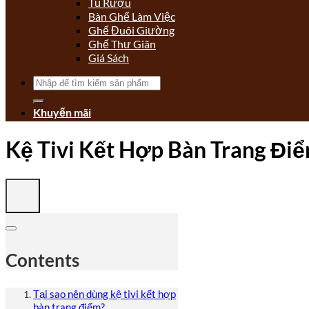
Tủ Rượu
Bàn Ghế Làm Việc
Ghế Đuôi Giường
Ghế Thư Giãn
Giá Sách
Tìm
kiếm:
Khuyến mãi
Kệ Tivi Kết Hợp Bàn Trang Điể
Contents
Tại sao nên dùng kệ tivi kết hợp
bàn trang điểm?