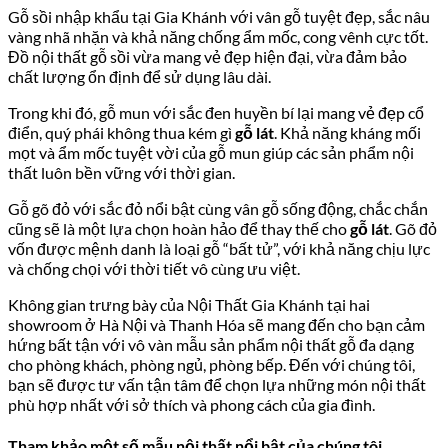
Gỗ sồi nhập khẩu tại Gia Khánh với vân gỗ tuyệt đẹp, sắc nâu
vàng nhã nhặn và khả năng chống ẩm mốc, cong vênh cực tốt.
Đồ nội thất gỗ sồi vừa mang vẻ đẹp hiện đại, vừa đảm bảo
chất lượng ổn định để sử dụng lâu dài.
Trong khi đó, gỗ mun với sắc đen huyền bí lại mang vẻ đẹp cổ
điển, quý phái không thua kém gì
gỗ lát
. Khả năng kháng mối
mọt và ẩm mốc tuyệt vời của gỗ mun giúp các sản phẩm nội
thất luôn bền vững với thời gian.
Gỗ gõ đỏ với sắc đỏ nổi bật cùng vân gỗ sống động, chắc chắn
cũng sẽ là một lựa chọn hoàn hảo để thay thế cho
gỗ lát
. Gõ đỏ
vốn được mệnh danh là loại gỗ “bất tử”, với khả năng chịu lực
và chống chọi với thời tiết vô cùng ưu việt.
Không gian trưng bày của Nội Thất Gia Khánh tại hai
showroom ở Hà Nội và Thanh Hóa sẽ mang đến cho bạn cảm
hứng bất tận với vô vàn mẫu sản phẩm nội thất gỗ đa dạng
cho phòng khách, phòng ngủ, phòng bếp. Đến với chúng tôi,
bạn sẽ được tư vấn tận tâm để chọn lựa những món nội thất
phù hợp nhất với sở thích và phong cách của gia đình.
Tham khảo một số mẫu nội thất nổi bật của chúng tôi