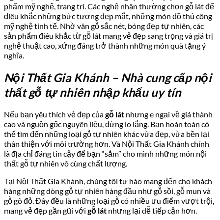
phẩm mỹ nghệ, trang trí. Các nghệ nhân thường chọn gỗ lát để
điêu khắc những bức tượng đẹp mắt, những món đồ thủ công
mỹ nghệ tinh tế. Nhờ vân gỗ sắc nét, bóng đẹp tự nhiên, các
sản phẩm điêu khắc từ gỗ lát mang vẻ đẹp sang trọng và giá trị
nghệ thuật cao, xứng đáng trở thành những món quà tặng ý
nghĩa.
Nội Thất Gia Khánh
– Nhà cung cấp nội
thất gỗ tự nhiên nhập khẩu uy tín
Nếu bạn yêu thích vẻ đẹp của
gỗ lát
nhưng e ngại về giá thành
cao và nguồn gốc nguyên liệu, đừng lo lắng. Bạn hoàn toàn có
thể tìm đến những loại gỗ tự nhiên khác vừa đẹp, vừa bền lại
thân thiện với môi trường hơn. Và Nội Thất Gia Khánh chính
là địa chỉ đáng tin cậy để bạn “sắm” cho mình những món nội
thất gỗ tự nhiên vô cùng chất lượng.
Tại Nội Thất Gia Khánh, chúng tôi tự hào mang đến cho khách
hàng những dòng gỗ tự nhiên hàng đầu như gỗ sồi, gỗ mun và
gỗ gõ đỏ. Đây đều là những loại gỗ có nhiều ưu điểm vượt trội,
mang vẻ đẹp gần gũi với
gỗ lát
nhưng lại dễ tiếp cận hơn.