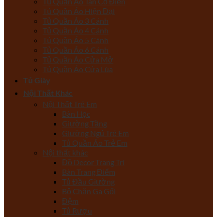
Tủ Quần Áo Tân Cổ Điển
Tủ Quần Áo Hiện Đại
Tủ Quần Áo 3 Cánh
Tủ Quần Áo 4 Cánh
Tủ Quần Áo 5 Cánh
Tủ Quần Áo 6 Cánh
Tủ Quần Áo Cửa Mở
Tủ Quần Áo Cửa Lùa
Tủ Giày
Nội Thất Khác
Nội Thất Trẻ Em
Bàn Học
Giường Tầng
Giường Ngủ Trẻ Em
Tủ Quần Áo Trẻ Em
Nội thất khác
Đồ Decor Trang Trí
Bàn Trang Điểm
Tủ Đầu Giường
Bộ Chăn Ga Gối
Đệm
Tủ Rượu