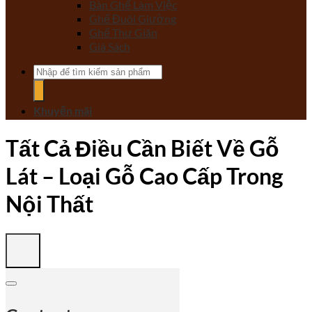
Bàn Ghế Làm Việc
Ghế Đuôi Giường
Ghế Thư Giãn
Giá Sách
Tìm
kiếm:
Khuyến mãi
Tất Cả Điều Cần Biết Về Gỗ
Lát – Loại Gỗ Cao Cấp Trong
Nội Thất