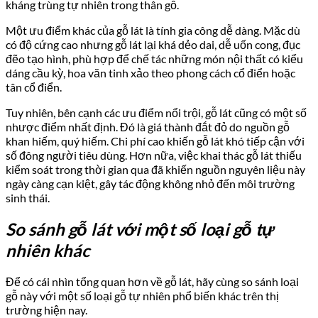
kháng trùng tự nhiên trong thân gỗ.
Một ưu điểm khác của gỗ lát là tính gia công dễ dàng. Mặc dù
có độ cứng cao nhưng gỗ lát lại khá dẻo dai, dễ uốn cong, đục
đẽo tạo hình, phù hợp để chế tác những món nội thất có kiểu
dáng cầu kỳ, hoa văn tinh xảo theo phong cách cổ điển hoặc
tân cổ điển.
Tuy nhiên, bên cạnh các ưu điểm nổi trội, gỗ lát cũng có một số
nhược điểm nhất định. Đó là giá thành đắt đỏ do nguồn gỗ
khan hiếm, quý hiếm. Chi phí cao khiến gỗ lát khó tiếp cận với
số đông người tiêu dùng. Hơn nữa, việc khai thác gỗ lát thiếu
kiểm soát trong thời gian qua đã khiến nguồn nguyên liệu này
ngày càng cạn kiệt, gây tác động không nhỏ đến môi trường
sinh thái.
So sánh gỗ lát với một số loại gỗ tự
nhiên khác
Để có cái nhìn tổng quan hơn về gỗ lát, hãy cùng so sánh loại
gỗ này với một số loại gỗ tự nhiên phổ biến khác trên thị
trường hiện nay.