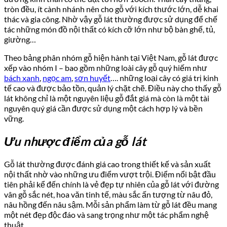
tròn đều, ít cành nhánh nên cho gỗ với kích thước lớn, dễ khai
thác và gia công. Nhờ vậy gỗ lát thường được sử dụng để chế
tác những món đồ nội thất có kích cỡ lớn như bộ bàn ghế, tủ,
giường…
Theo bảng phân nhóm gỗ hiện hành tại Việt Nam, gỗ lát được
xếp vào nhóm I – bao gồm những loài cây gỗ quý hiếm như
bách xanh
,
ngọc am
,
sơn huyết
…. những loại cây có giá trị kinh
tế cao và được bảo tồn, quản lý chặt chẽ. Điều này cho thấy gỗ
lát không chỉ là một nguyên liệu gỗ đắt giá mà còn là một tài
nguyên quý giá cần được sử dụng một cách hợp lý và bền
vững.
Ưu nhược điểm của gỗ lát
Gỗ lát thường được đánh giá cao trong thiết kế và sản xuất
nội thất nhờ vào những ưu điểm vượt trội. Điểm nổi bật đầu
tiên phải kể đến chính là vẻ đẹp tự nhiên của gỗ lát với đường
vân gỗ sắc nét, hoa văn tinh tế, màu sắc ấn tượng từ nâu đỏ,
nâu hồng đến nâu sậm. Mỗi sản phẩm làm từ gỗ lát đều mang
một nét đẹp độc đáo và sang trọng như một tác phẩm nghệ
thuật.