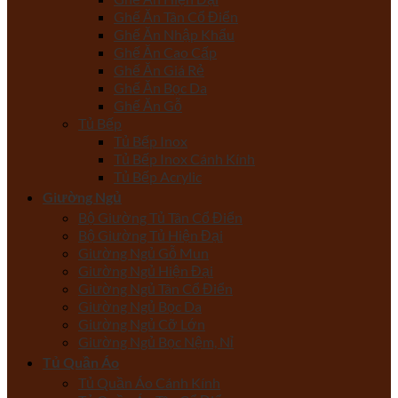
Ghế Ăn Tân Cổ Điển
Ghế Ăn Nhập Khẩu
Ghế Ăn Cao Cấp
Ghế Ăn Giá Rẻ
Ghế Ăn Bọc Da
Ghế Ăn Gỗ
Tủ Bếp
Tủ Bếp Inox
Tủ Bếp Inox Cánh Kính
Tủ Bếp Acrylic
Giường Ngủ
Bộ Giường Tủ Tân Cổ Điển
Bộ Giường Tủ Hiện Đại
Giường Ngủ Gỗ Mun
Giường Ngủ Hiện Đại
Giường Ngủ Tân Cổ Điển
Giường Ngủ Bọc Da
Giường Ngủ Cỡ Lớn
Giường Ngủ Bọc Nệm, Nỉ
Tủ Quần Áo
Tủ Quần Áo Cánh Kính