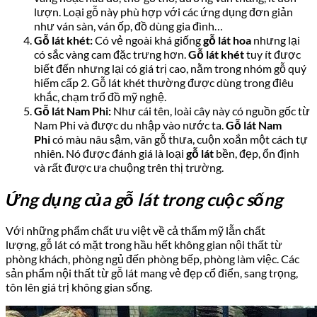
lượn. Loại gỗ này phù hợp với các ứng dụng đơn giản
như ván sàn, ván ốp, đồ dùng gia đình…
Gỗ lát khét:
Có vẻ ngoài khá giống
gỗ lát hoa
nhưng lại
có sắc vàng cam đặc trưng hơn.
Gỗ lát khét
tuy ít được
biết đến nhưng lại có giá trị cao, nằm trong nhóm gỗ quý
hiếm cấp 2. Gỗ lát khét thường được dùng trong điêu
khắc, chạm trổ đồ mỹ nghệ.
Gỗ lát Nam Phi:
Như cái tên, loài cây này có nguồn gốc từ
Nam Phi và được du nhập vào nước ta.
Gỗ lát Nam
Phi
có màu nâu sậm, vân gỗ thưa, cuộn xoắn một cách tự
nhiên. Nó được đánh giá là loại
gỗ lát
bền, đẹp, ổn định
và rất được ưa chuộng trên thị trường.
Ứng dụng của gỗ lát trong cuộc sống
Với những phẩm chất ưu việt về cả thẩm mỹ lẫn chất
lượng, gỗ lát có mặt trong hầu hết không gian nội thất từ
phòng khách, phòng ngủ đến phòng bếp, phòng làm việc. Các
sản phẩm nội thất từ gỗ lát mang vẻ đẹp cổ điển, sang trọng,
tôn lên giá trị không gian sống.