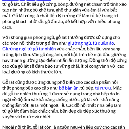
từ gỗ lát. Chất liệu gỗ cứng, bóng, đường nét chạm trổ tinh xảo
tạo nên những bộ ghế tựa, ghế thư giãn vừa êm ái vừa bắt
mắt. Gỗ lát cũng là chất liệu lý tưởng để làm tủ, kệ trang trí
phòng khách nhờ sắc gỗ ấm áp, dễ kết hợp với nhiều phong
cách.
Với không gian phòng ngủ, gỗ lát thường được sử dụng cho
các món nội thất trọng điểm như
giường ngủ,
tủ quần áo
.
Giường ngủ từ gỗ tự nhiên
vừa chắc chắn, bền lâu vừa sang
trọng, lịch lãm. Vân gỗ óng ánh, nổi bật trên bề mặt đầu giường
hay thành giường tạo điểm nhấn ấn tượng. Đồng thời độ cứng
cao của gỗ lát sẽ đảm bảo sự vững chãi, ít bị cong vênh với các
loại giường có kích thước lớn.
Gỗ lát cũng được ứng dụng phổ biến cho các sản phẩm nội
thất phòng bếp cao cấp như
bộ bàn ăn
, tủ bếp,
tủ rượu
. Mặc
dù gỗ tự nhiên thường ít được sử dụng trong nhà bếp do lo
ngại về độ ẩm và khả năng chống nước, gỗ lát với khả năng
chống ẩm tốt lại là một ngoại lệ. Các đồ nội thất nhà bếp làm
từ gỗ lát đảm bảo chắc chắn, bền đẹp dù tiếp xúc thường
xuyên với nước và nhiệt.
Ngoài nội thất, gỗ lát còn là nguồn nguyên liệu quý cho các sản