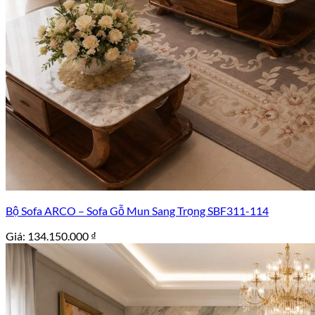
Bộ Sofa ARCO – Sofa Gỗ Mun Sang Trọng SBF311-114
Giá:
134.150.000
₫