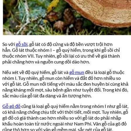
So với
gỗ sồi
, gỗ lát có độ cứng và độ bền vượt trội hơn
hẳn. Gỗ lát thuộc nhóm I – gỗ quý hiếm, trong khi gỗ sồi chỉ
thuộc nhóm VII. Tuy nhiên, gỗ sồi lại có ưu thế về giá thành
phải chăng hơn và nguồn cung dồi dào hơn.
Nếu xét về độ quý hiếm, gỗ lát và
gỗ mun
đều là loại gỗ thuộc
nhóm I. Tuy nhiên, gỗ mun còn hiếm và đắt đỏ hơn nhiều so
với gỗ lát. Gỗ mun nổi tiếng với màu sắc đen huyền bí cùng khả
năng kháng mối mọt, sâu bệnh gần như tuyệt đối. Trong khi đó,
sắc màu của gỗ lát đa dạng và ấn tượng hơn.
Gỗ gõ đỏ
cũng là loại gỗ quý hiếm nằm trong nhóm I như gỗ lát,
có khả năng chống chịu tốt với thời tiết, mối mọt. Tuy nhiên, gỗ
gõ đỏ có giá thành cao hơn nhiều so với gỗ lát do phải nhập
khẩu hoàn toàn từ nước ngoài như Nam Phi. Vân gỗ của gõ đỏ
cũng thô hơn so với vân gỗ mềm mại, sắc nét của gỗ lát.