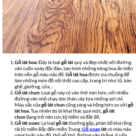
Gỗ lát hoa:
Đây là loại
gỗ lát
quý và đẹp nhất với đường
vân cuộn xoáy độc đáo, tạo hình những bông hoa ẩn hiện
trên nền gỗ màu nâu đỏ.
Gỗ lát hoa
được ưa chuộng để
làm những món đồ nội thất cao cấp, trang trí như tủ, bàn
ghế, giường, cửa…
Gỗ lát chun:
Loại gỗ này có vân thớ mịn hơn, với nhiều
đường vân nhỏ chạy dọc thân cây tựa những sợi chỉ.
Màu sắc của
gỗ lát chun
cũng sáng và hồng hơn so với
gỗ
lát hoa
. Tuy nhiên do bị khai thác quá mức,
gỗ lát
chun
đang trở nên cực kỳ hiếm và đắt đỏ.
Gỗ lát xoan:
Là loại
gỗ lát
thường gặp, phân bố khá rộng
rãi từ miền Bắc đến miền Trung.
Gỗ xoan
lát
có màu nâu
vàng hoặc nâu đỏ, thớ gỗ thô, đường vân thẳng, ít uốn