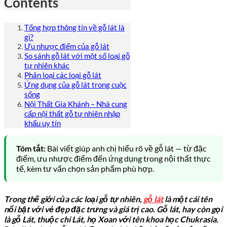
Contents
Tổng hợp thông tin về gỗ lát là
gì?
Ưu nhược điểm của gỗ lát
So sánh gỗ lát với một số loại gỗ
tự nhiên khác
Phân loại các loại gỗ lát
Ứng dụng của gỗ lát trong cuộc
sống
Nội Thất Gia Khánh – Nhà cung
cấp nội thất gỗ tự nhiên nhập
khẩu uy tín
Tóm tắt:
Bài viết giúp anh chị hiểu rõ về gỗ lát — từ đặc
điểm, ưu nhược điểm đến ứng dụng trong nội thất thực
tế, kèm tư vấn chọn sản phẩm phù hợp.
Trong thế giới của các loại gỗ tự nhiên,
gỗ lát
là một cái tên
nổi bật với vẻ đẹp đặc trưng và giá trị cao. Gỗ lát, hay còn gọi
là gỗ Lát, thuộc chi Lát, họ Xoan với tên khoa học Chukrasia.