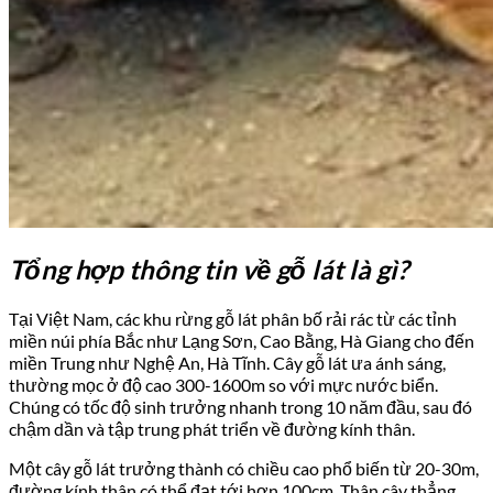
Tổng hợp thông tin về gỗ lát là gì?
Tại Việt Nam, các khu rừng gỗ lát phân bố rải rác từ các tỉnh
miền núi phía Bắc như Lạng Sơn, Cao Bằng, Hà Giang cho đến
miền Trung như Nghệ An, Hà Tĩnh. Cây gỗ lát ưa ánh sáng,
thường mọc ở độ cao 300-1600m so với mực nước biển.
Chúng có tốc độ sinh trưởng nhanh trong 10 năm đầu, sau đó
chậm dần và tập trung phát triển về đường kính thân.
Một cây gỗ lát trưởng thành có chiều cao phổ biến từ 20-30m,
đường kính thân có thể đạt tới hơn 100cm. Thân cây thẳng,