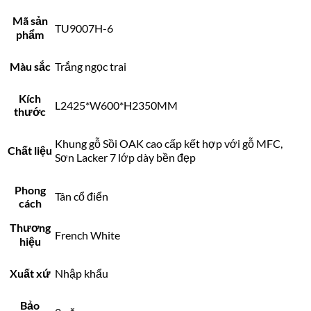
Mã sản
TU9007H-6
phẩm
Màu sắc
Trắng ngọc trai
Kích
L2425*W600*H2350MM
thước
Khung gỗ Sồi OAK cao cấp kết hợp với gỗ MFC,
Chất liệu
Sơn Lacker 7 lớp dày bền đẹp
Phong
Tân cổ điển
cách
Thương
French White
hiệu
Xuất xứ
Nhập khẩu
Bảo