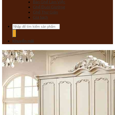
Bàn Ghế Làm Việc
Ghế Đuôi Giường
Ghế Thư Giãn
Giá Sách
Tìm
kiếm:
Khuyến mãi