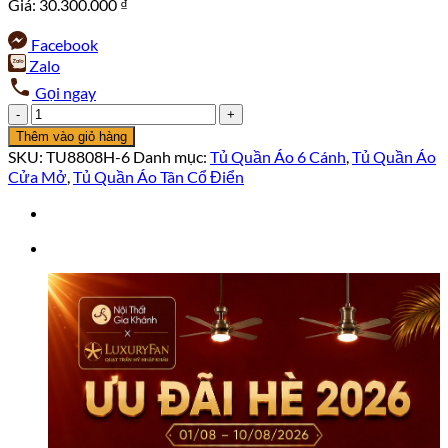
Giá:
30.300.000
₫
Facebook
Zalo
Gọi ngay
Tủ
Quần
Thêm vào giỏ hàng
Áo
SKU:
TU8808H-6
Danh mục:
Tủ Quần Áo 6 Cánh
,
Tủ Quần Áo
Tân
Cửa Mở
,
Tủ Quần Áo Tân Cổ Điển
Cổ
Điển
Thượng
Lưu
Cho
Phòng
Ngủ
TU9007H-
6
số
lượng