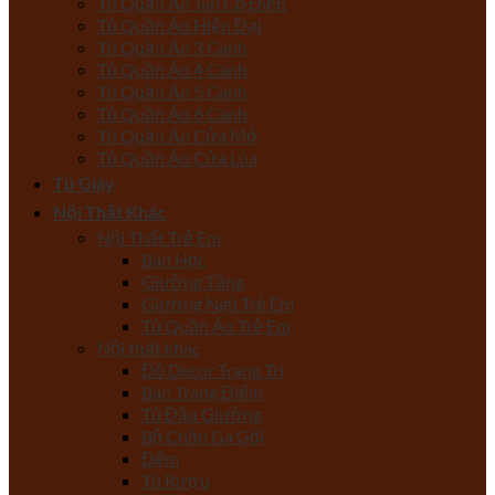
Tủ Quần Áo Tân Cổ Điển
Tủ Quần Áo Hiện Đại
Tủ Quần Áo 3 Cánh
Tủ Quần Áo 4 Cánh
Tủ Quần Áo 5 Cánh
Tủ Quần Áo 6 Cánh
Tủ Quần Áo Cửa Mở
Tủ Quần Áo Cửa Lùa
Tủ Giày
Nội Thất Khác
Nội Thất Trẻ Em
Bàn Học
Giường Tầng
Giường Ngủ Trẻ Em
Tủ Quần Áo Trẻ Em
Nội thất khác
Đồ Decor Trang Trí
Bàn Trang Điểm
Tủ Đầu Giường
Bộ Chăn Ga Gối
Đệm
Tủ Rượu