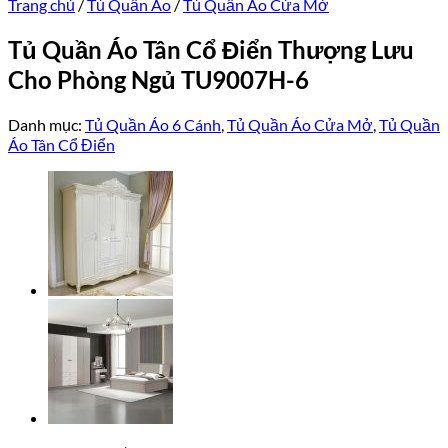
Trang chủ
/
Tủ Quần Áo
/
Tủ Quần Áo Cửa Mở
Tủ Quần Áo Tân Cổ Điển Thượng Lưu
Cho Phòng Ngủ TU9007H-6
Danh mục:
Tủ Quần Áo 6 Cánh
,
Tủ Quần Áo Cửa Mở
,
Tủ Quần
Áo Tân Cổ Điển