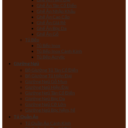
Ghế Ăn Tân Cổ Điển
Ghế Ăn Nhập Khẩu
Ghế Ăn Cao Cấp
Ghế Ăn Giá Rẻ
Ghế Ăn Bọc Da
Ghế Ăn Gỗ
Tủ Bếp
Tủ Bếp Inox
Tủ Bếp Inox Cánh Kính
Tủ Bếp Acrylic
Giường Ngủ
Bộ Giường Tủ Tân Cổ Điển
Bộ Giường Tủ Hiện Đại
Giường Ngủ Gỗ Mun
Giường Ngủ Hiện Đại
Giường Ngủ Tân Cổ Điển
Giường Ngủ Bọc Da
Giường Ngủ Cỡ Lớn
Giường Ngủ Bọc Nệm, Nỉ
Tủ Quần Áo
Tủ Quần Áo Cánh Kính