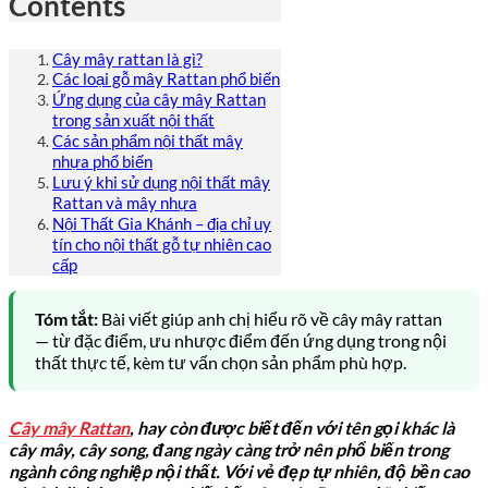
Contents
Cây mây rattan là gì?
Các loại gỗ mây Rattan phổ biến
Ứng dụng của cây mây Rattan
trong sản xuất nội thất
Các sản phẩm nội thất mây
nhựa phổ biến
Lưu ý khi sử dụng nội thất mây
Rattan và mây nhựa
Nội Thất Gia Khánh – địa chỉ uy
tín cho nội thất gỗ tự nhiên cao
cấp
Tóm tắt:
Bài viết giúp anh chị hiểu rõ về cây mây rattan
— từ đặc điểm, ưu nhược điểm đến ứng dụng trong nội
thất thực tế, kèm tư vấn chọn sản phẩm phù hợp.
Cây mây Rattan
, hay còn được biết đến với tên gọi khác là
cây mây, cây song, đang ngày càng trở nên phổ biến trong
ngành công nghiệp nội thất. Với vẻ đẹp tự nhiên, độ bền cao