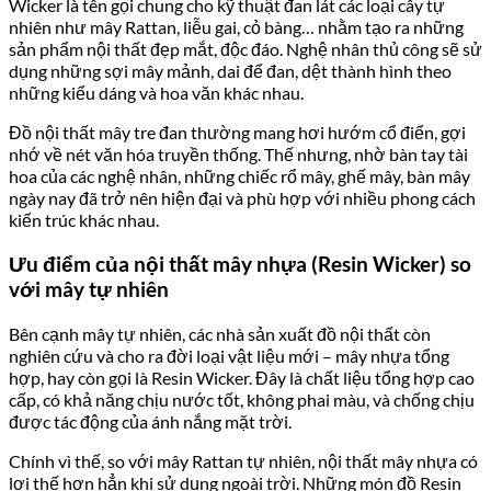
Wicker là tên gọi chung cho kỹ thuật đan lát các loại cây tự
nhiên như mây Rattan, liễu gai, cỏ bàng… nhằm tạo ra những
sản phẩm nội thất đẹp mắt, độc đáo. Nghệ nhân thủ công sẽ sử
dụng những sợi mây mảnh, dai để đan, dệt thành hình theo
những kiểu dáng và hoa văn khác nhau.
Đồ nội thất mây tre đan thường mang hơi hướm cổ điển, gợi
nhớ về nét văn hóa truyền thống. Thế nhưng, nhờ bàn tay tài
hoa của các nghệ nhân, những chiếc rổ mây, ghế mây, bàn mây
ngày nay đã trở nên hiện đại và phù hợp với nhiều phong cách
kiến trúc khác nhau.
Ưu điểm của nội thất mây nhựa (Resin Wicker) so
với mây tự nhiên
Bên cạnh mây tự nhiên, các nhà sản xuất đồ nội thất còn
nghiên cứu và cho ra đời loại vật liệu mới – mây nhựa tổng
hợp, hay còn gọi là Resin Wicker. Đây là chất liệu tổng hợp cao
cấp, có khả năng chịu nước tốt, không phai màu, và chống chịu
được tác động của ánh nắng mặt trời.
Chính vì thế, so với mây Rattan tự nhiên, nội thất mây nhựa có
lợi thế hơn hẳn khi sử dụng ngoài trời. Những món đồ Resin