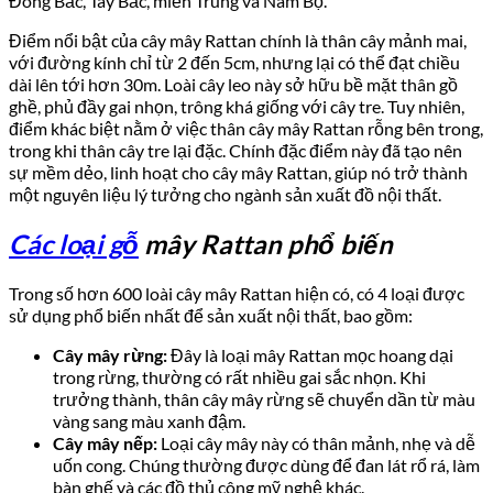
Đông Bắc, Tây Bắc, miền Trung và Nam Bộ.
Điểm nổi bật của cây mây Rattan chính là thân cây mảnh mai,
với đường kính chỉ từ 2 đến 5cm, nhưng lại có thể đạt chiều
dài lên tới hơn 30m. Loài cây leo này sở hữu bề mặt thân gồ
ghề, phủ đầy gai nhọn, trông khá giống với cây tre. Tuy nhiên,
điểm khác biệt nằm ở việc thân cây mây Rattan rỗng bên trong,
trong khi thân cây tre lại đặc. Chính đặc điểm này đã tạo nên
sự mềm dẻo, linh hoạt cho cây mây Rattan, giúp nó trở thành
một nguyên liệu lý tưởng cho ngành sản xuất đồ nội thất.
Các loại gỗ
mây Rattan phổ biến
Trong số hơn 600 loài cây mây Rattan hiện có, có 4 loại được
sử dụng phổ biến nhất để sản xuất nội thất, bao gồm:
Cây mây rừng:
Đây là loại mây Rattan mọc hoang dại
trong rừng, thường có rất nhiều gai sắc nhọn. Khi
trưởng thành, thân cây mây rừng sẽ chuyển dần từ màu
vàng sang màu xanh đậm.
Cây mây nếp:
Loại cây mây này có thân mảnh, nhẹ và dễ
uốn cong. Chúng thường được dùng để đan lát rổ rá, làm
bàn ghế và các đồ thủ công mỹ nghệ khác.