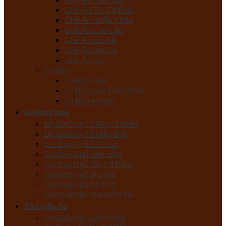
Ghế Ăn Tân Cổ Điển
Ghế Ăn Nhập Khẩu
Ghế Ăn Cao Cấp
Ghế Ăn Giá Rẻ
Ghế Ăn Bọc Da
Ghế Ăn Gỗ
Tủ Bếp
Tủ Bếp Inox
Tủ Bếp Inox Cánh Kính
Tủ Bếp Acrylic
Giường Ngủ
Bộ Giường Tủ Tân Cổ Điển
Bộ Giường Tủ Hiện Đại
Giường Ngủ Gỗ Mun
Giường Ngủ Hiện Đại
Giường Ngủ Tân Cổ Điển
Giường Ngủ Bọc Da
Giường Ngủ Cỡ Lớn
Giường Ngủ Bọc Nệm, Nỉ
Tủ Quần Áo
Tủ Quần Áo Cánh Kính