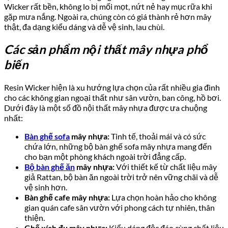
Wicker rất bền, không lo bị mối mọt, nứt nẻ hay mục rữa khi
gặp mưa nắng. Ngoài ra, chúng còn có giá thành rẻ hơn mây
thật, đa dạng kiểu dáng và dễ vệ sinh, lau chùi.
Các sản phẩm nội thất mây nhựa phổ
biến
Resin Wicker hiện là xu hướng lựa chọn của rất nhiều gia đình
cho các không gian ngoại thất như sân vườn, ban công, hồ bơi.
Dưới đây là một số đồ nội thất mây nhựa được ưa chuộng
nhất:
Bàn ghế sofa
mây nhựa:
Tinh tế, thoải mái và có sức
chứa lớn, những bộ bàn ghế sofa mây nhựa mang đến
cho bạn một phòng khách ngoài trời đẳng cấp.
Bộ bàn ghế ăn
mây nhựa:
Với thiết kế từ chất liệu mây
giả Rattan, bộ bàn ăn ngoài trời trở nên vững chãi và dễ
vệ sinh hơn.
Bàn ghế cafe mây nhựa:
Lựa chọn hoàn hảo cho không
gian quán cafe sân vườn với phong cách tự nhiên, thân
thiện.
Ghế xích đu mây nhựa:
Kiểu dáng độc đáo cùng chất liệu