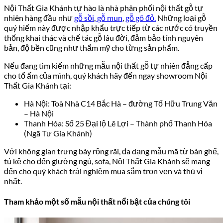
Nội Thất Gia Khánh tự hào là nhà phân phối nội thất gỗ tự
nhiên hàng đầu như
gỗ sồi
,
gỗ mun
,
gỗ gõ đỏ.
Những loại gỗ
quý hiếm này được nhập khẩu trực tiếp từ các nước có truyền
thống khai thác và chế tác gỗ lâu đời, đảm bảo tính nguyên
bản, độ bền cũng như thẩm mỹ cho từng sản phẩm.
Nếu đang tìm kiếm những mẫu nội thất gỗ tự nhiên đẳng cấp
cho tổ ấm của mình, quý khách hãy đến ngay showroom Nội
Thất Gia Khánh tại:
Hà Nội: Toà Nhà C14 Bắc Hà – đường Tố Hữu Trung Văn
– Hà Nội
Thanh Hóa: Số 25 Đại lộ Lê Lợi – Thành phố Thanh Hóa
(Ngã Tư Gia Khánh)
Với không gian trưng bày rộng rãi, đa dạng mẫu mã từ bàn ghế,
tủ kệ cho đến giường ngủ, sofa, Nội Thất Gia Khánh sẽ mang
đến cho quý khách trải nghiệm mua sắm trọn vẹn và thú vị
nhất.
Tham khảo một số mẫu nội thất nổi bật của chúng tôi