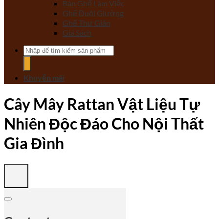
Bàn Ghế Làm Việc
Ghế Đuôi Giường
Ghế Thư Giãn
Giá Sách
Tìm
kiếm:
Khuyến mãi
Cây Mây Rattan Vật Liệu Tự
Nhiên Độc Đáo Cho Nội Thất
Gia Đình