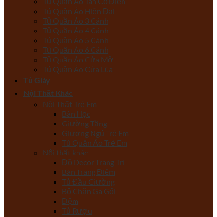
Tủ Quần Áo Tân Cổ Điển
Tủ Quần Áo Hiện Đại
Tủ Quần Áo 3 Cánh
Tủ Quần Áo 4 Cánh
Tủ Quần Áo 5 Cánh
Tủ Quần Áo 6 Cánh
Tủ Quần Áo Cửa Mở
Tủ Quần Áo Cửa Lùa
Tủ Giày
Nội Thất Khác
Nội Thất Trẻ Em
Bàn Học
Giường Tầng
Giường Ngủ Trẻ Em
Tủ Quần Áo Trẻ Em
Nội thất khác
Đồ Decor Trang Trí
Bàn Trang Điểm
Tủ Đầu Giường
Bộ Chăn Ga Gối
Đệm
Tủ Rượu