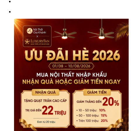
Ăn
Hiện
Đại
Nhập
Khẩu
GAC20
số
lượng