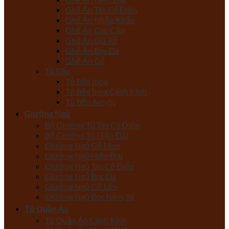
Ghế Ăn Tân Cổ Điển
Ghế Ăn Nhập Khẩu
Ghế Ăn Cao Cấp
Ghế Ăn Giá Rẻ
Ghế Ăn Bọc Da
Ghế Ăn Gỗ
Tủ Bếp
Tủ Bếp Inox
Tủ Bếp Inox Cánh Kính
Tủ Bếp Acrylic
Giường Ngủ
Bộ Giường Tủ Tân Cổ Điển
Bộ Giường Tủ Hiện Đại
Giường Ngủ Gỗ Mun
Giường Ngủ Hiện Đại
Giường Ngủ Tân Cổ Điển
Giường Ngủ Bọc Da
Giường Ngủ Cỡ Lớn
Giường Ngủ Bọc Nệm, Nỉ
Tủ Quần Áo
Tủ Quần Áo Cánh Kính