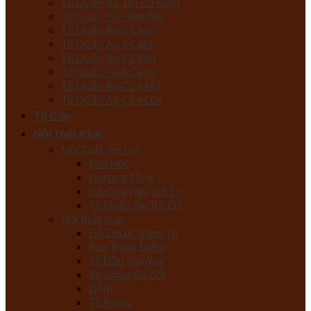
Tủ Quần Áo Tân Cổ Điển
Tủ Quần Áo Hiện Đại
Tủ Quần Áo 3 Cánh
Tủ Quần Áo 4 Cánh
Tủ Quần Áo 5 Cánh
Tủ Quần Áo 6 Cánh
Tủ Quần Áo Cửa Mở
Tủ Quần Áo Cửa Lùa
Tủ Giày
Nội Thất Khác
Nội Thất Trẻ Em
Bàn Học
Giường Tầng
Giường Ngủ Trẻ Em
Tủ Quần Áo Trẻ Em
Nội thất khác
Đồ Decor Trang Trí
Bàn Trang Điểm
Tủ Đầu Giường
Bộ Chăn Ga Gối
Đệm
Tủ Rượu