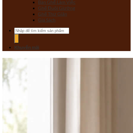
Bàn Ghế Làm Việc
Ghế Đuôi Giường
Ghế Thư Giãn
Giá Sách
Tìm
kiếm:
Khuyến mãi