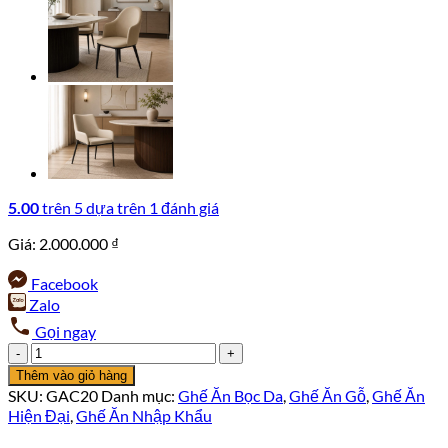
5.00
trên 5 dựa trên
1
đánh giá
Giá:
2.000.000
₫
Facebook
Zalo
Gọi ngay
Ghế
Ăn
Thêm vào giỏ hàng
SKAGEN
SKU:
GAC20
Danh mục:
Ghế Ăn Bọc Da
,
Ghế Ăn Gỗ
,
Ghế Ăn
-
Hiện Đại
,
Ghế Ăn Nhập Khẩu
Ghế