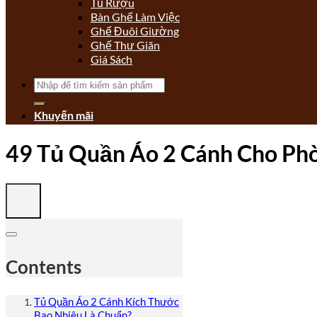
Tủ Rượu
Bàn Ghế Làm Việc
Ghế Đuôi Giường
Ghế Thư Giãn
Giá Sách
Tìm
kiếm:
Khuyến mãi
49 Tủ Quần Áo 2 Cánh Cho Ph
Contents
Tủ Quần Áo 2 Cánh Kích Thước
Bao Nhiêu Là Chuẩn?