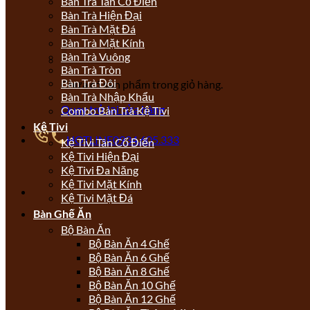
Bàn Trà Tân Cổ Điển
Bàn Trà Hiện Đại
Bàn Trà Mặt Đá
Bàn Trà Mặt Kính
Bàn Trà Vuông
Bàn Trà Tròn
Bàn Trà Đôi
Chưa có sản phẩm trong giỏ hàng.
Bàn Trà Nhập Khẩu
Quay trở lại cửa hàng
Combo Bàn Trà Kệ Tivi
Kệ Tivi
HOTLINE
0934.605.333
Kệ Tivi Tân Cổ Điển
Kệ Tivi Hiện Đại
Kệ Tivi Đa Năng
Kệ Tivi Mặt Kính
Kệ Tivi Mặt Đá
Bàn Ghế Ăn
Bộ Bàn Ăn
Bộ Bàn Ăn 4 Ghế
Bộ Bàn Ăn 6 Ghế
Bộ Bàn Ăn 8 Ghế
Bộ Bàn Ăn 10 Ghế
Bộ Bàn Ăn 12 Ghế