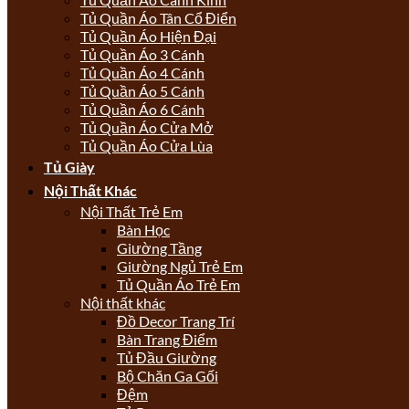
Tủ Quần Áo Tân Cổ Điển
Tủ Quần Áo Hiện Đại
Tủ Quần Áo 3 Cánh
Tủ Quần Áo 4 Cánh
Tủ Quần Áo 5 Cánh
Tủ Quần Áo 6 Cánh
Tủ Quần Áo Cửa Mở
Tủ Quần Áo Cửa Lùa
Tủ Giày
Nội Thất Khác
Nội Thất Trẻ Em
Bàn Học
Giường Tầng
Giường Ngủ Trẻ Em
Tủ Quần Áo Trẻ Em
Nội thất khác
Đồ Decor Trang Trí
Bàn Trang Điểm
Tủ Đầu Giường
Bộ Chăn Ga Gối
Đệm