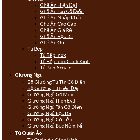
Ghế Ăn Hiện Đại
Ghế Ăn Tân Cổ Điển
Ghế Ăn Nhập Khẩu
Ghế Ăn Cao Cấp
Ghế Ăn Giá Rẻ
Ghế Ăn Bọc Da
Ghế Ăn Gỗ
Tủ Bếp
Tủ Bếp Inox
Tủ Bếp Inox Cánh Kính
Tủ Bếp Acrylic
Giường Ngủ
Bộ Giường Tủ Tân Cổ Điển
Bộ Giường Tủ Hiện Đại
Giường Ngủ Gỗ Mun
Giường Ngủ Hiện Đại
Giường Ngủ Tân Cổ Điển
Giường Ngủ Bọc Da
Giường Ngủ Cỡ Lớn
Giường Ngủ Bọc Nệm, Nỉ
Tủ Quần Áo
Tủ Quần Áo Cánh Kính