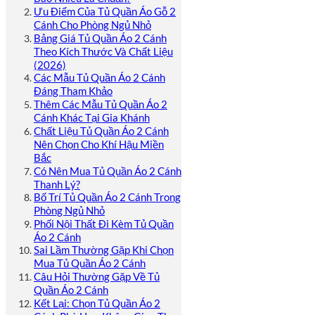
Ưu Điểm Của Tủ Quần Áo Gỗ 2
Cánh Cho Phòng Ngủ Nhỏ
Bảng Giá Tủ Quần Áo 2 Cánh
Theo Kích Thước Và Chất Liệu
(2026)
Các Mẫu Tủ Quần Áo 2 Cánh
Đáng Tham Khảo
Thêm Các Mẫu Tủ Quần Áo 2
Cánh Khác Tại Gia Khánh
Chất Liệu Tủ Quần Áo 2 Cánh
Nên Chọn Cho Khí Hậu Miền
Bắc
Có Nên Mua Tủ Quần Áo 2 Cánh
Thanh Lý?
Bố Trí Tủ Quần Áo 2 Cánh Trong
Phòng Ngủ Nhỏ
Phối Nội Thất Đi Kèm Tủ Quần
Áo 2 Cánh
Sai Lầm Thường Gặp Khi Chọn
Mua Tủ Quần Áo 2 Cánh
Câu Hỏi Thường Gặp Về Tủ
Quần Áo 2 Cánh
Kết Lại: Chọn Tủ Quần Áo 2