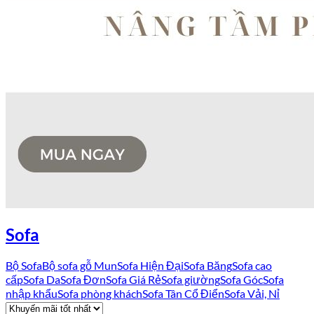
Sofa
Bộ Sofa
Bộ sofa gỗ Mun
Sofa Hiện Đại
Sofa Băng
Sofa cao
cấp
Sofa Da
Sofa Đơn
Sofa Giá Rẻ
Sofa giường
Sofa Góc
Sofa
nhập khẩu
Sofa phòng khách
Sofa Tân Cổ Điển
Sofa Vải, Nỉ