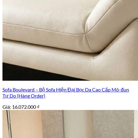
Sofa Boulevard – Bộ Sofa Hiện Đại Bọc Da Cao Cấp Mô-đun
Tự Do (Hàng Order)
Giá:
16.072.000
₫