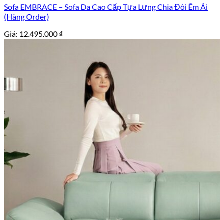
Sofa EMBRACE – Sofa Da Cao Cấp Tựa Lưng Chia Đôi Êm Ái
(Hàng Order)
Giá:
12.495.000
₫