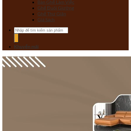
Bàn Ghế Làm Việc
Ghế Đuôi Giường
Ghế Thư Giãn
Giá Sách
Tìm
kiếm:
Khuyến mãi