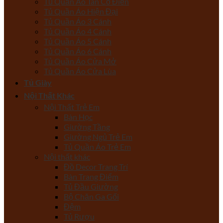
Tủ Quần Áo Tân Cổ Điển
Tủ Quần Áo Hiện Đại
Tủ Quần Áo 3 Cánh
Tủ Quần Áo 4 Cánh
Tủ Quần Áo 5 Cánh
Tủ Quần Áo 6 Cánh
Tủ Quần Áo Cửa Mở
Tủ Quần Áo Cửa Lùa
Tủ Giày
Nội Thất Khác
Nội Thất Trẻ Em
Bàn Học
Giường Tầng
Giường Ngủ Trẻ Em
Tủ Quần Áo Trẻ Em
Nội thất khác
Đồ Decor Trang Trí
Bàn Trang Điểm
Tủ Đầu Giường
Bộ Chăn Ga Gối
Đệm
Tủ Rượu