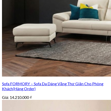
Sofa FORMORY – Sofa Da Dáng Văng Thư Giãn Cho Phòng
Khách(Hàng Order)
Giá:
14.210.000
₫