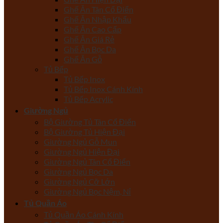
Ghế Ăn Tân Cổ Điển
Ghế Ăn Nhập Khẩu
Ghế Ăn Cao Cấp
Ghế Ăn Giá Rẻ
Ghế Ăn Bọc Da
Ghế Ăn Gỗ
Tủ Bếp
Tủ Bếp Inox
Tủ Bếp Inox Cánh Kính
Tủ Bếp Acrylic
Giường Ngủ
Bộ Giường Tủ Tân Cổ Điển
Bộ Giường Tủ Hiện Đại
Giường Ngủ Gỗ Mun
Giường Ngủ Hiện Đại
Giường Ngủ Tân Cổ Điển
Giường Ngủ Bọc Da
Giường Ngủ Cỡ Lớn
Giường Ngủ Bọc Nệm, Nỉ
Tủ Quần Áo
Tủ Quần Áo Cánh Kính