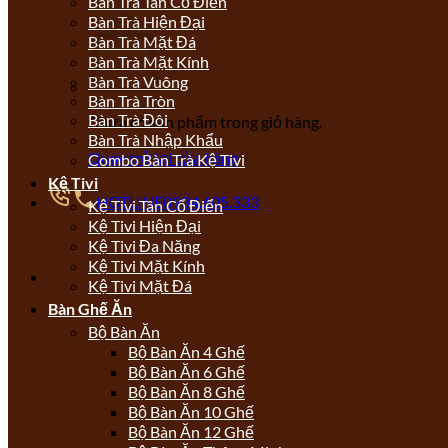
Bàn Trà Tân Cổ Điển
Bàn Trà Hiện Đại
Bàn Trà Mặt Đá
Bàn Trà Mặt Kính
Bàn Trà Vuông
Bàn Trà Tròn
Bàn Trà Đôi
Chưa có sản phẩm trong giỏ hàng.
Bàn Trà Nhập Khẩu
Quay trở lại cửa hàng
Combo Bàn Trà Kệ Tivi
Kệ Tivi
HOTLINE
0934.605.333
Kệ Tivi Tân Cổ Điển
Kệ Tivi Hiện Đại
Kệ Tivi Đa Năng
Kệ Tivi Mặt Kính
Kệ Tivi Mặt Đá
Bàn Ghế Ăn
Bộ Bàn Ăn
Bộ Bàn Ăn 4 Ghế
Bộ Bàn Ăn 6 Ghế
Bộ Bàn Ăn 8 Ghế
Bộ Bàn Ăn 10 Ghế
Bộ Bàn Ăn 12 Ghế