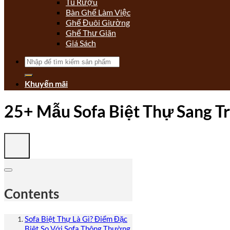
Tủ Rượu
Bàn Ghế Làm Việc
Ghế Đuôi Giường
Ghế Thư Giãn
Giá Sách
Tìm
kiếm:
Khuyến mãi
25+ Mẫu Sofa Biệt Thự Sang T
Contents
Sofa Biệt Thự Là Gì? Điểm Đặc
Biệt So Với Sofa Thông Thường