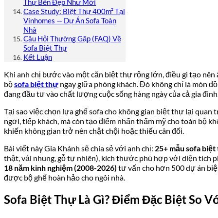
Thự Bền Đẹp Như Mới
Case Study: Biệt Thự 400m² Tại
Vinhomes — Dự Án Sofa Toàn
Nhà
Câu Hỏi Thường Gặp (FAQ) Về
Sofa Biệt Thự
Kết Luận
Khi anh chị bước vào một căn biệt thự rộng lớn, điều gì tạo nê
bộ
sofa biệt thự
ngay giữa phòng khách. Đó không chỉ là món đồ 
đang đầu tư vào chất lượng cuộc sống hàng ngày của cả gia đình
Tại sao việc chọn lựa ghế sofa cho không gian biệt thự lại quan
ngơi, tiếp khách, mà còn tạo điểm nhấn thẩm mỹ cho toàn bộ khô
khiến không gian trở nên chật chội hoặc thiếu cân đối.
Bài viết này Gia Khánh sẽ chia sẻ với anh chị:
25+ mẫu sofa biệt
thật, vải nhung, gỗ tự nhiên), kích thước phù hợp với diện tích
18 năm kinh nghiệm (2008-2026)
tư vấn cho hơn 500 dự án biệt
được bộ ghế hoàn hảo cho ngôi nhà.
Sofa Biệt Thự Là Gì? Điểm Đặc Biệt So 