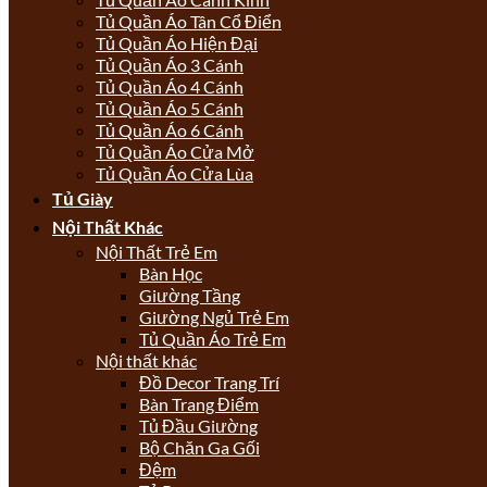
Tủ Quần Áo Tân Cổ Điển
Tủ Quần Áo Hiện Đại
Tủ Quần Áo 3 Cánh
Tủ Quần Áo 4 Cánh
Tủ Quần Áo 5 Cánh
Tủ Quần Áo 6 Cánh
Tủ Quần Áo Cửa Mở
Tủ Quần Áo Cửa Lùa
Tủ Giày
Nội Thất Khác
Nội Thất Trẻ Em
Bàn Học
Giường Tầng
Giường Ngủ Trẻ Em
Tủ Quần Áo Trẻ Em
Nội thất khác
Đồ Decor Trang Trí
Bàn Trang Điểm
Tủ Đầu Giường
Bộ Chăn Ga Gối
Đệm