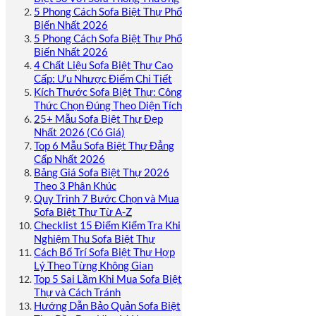
5 Phong Cách Sofa Biệt Thự Phổ
Biến Nhất 2026
5 Phong Cách Sofa Biệt Thự Phổ
Biến Nhất 2026
4 Chất Liệu Sofa Biệt Thự Cao
Cấp: Ưu Nhược Điểm Chi Tiết
Kích Thước Sofa Biệt Thự: Công
Thức Chọn Đúng Theo Diện Tích
25+ Mẫu Sofa Biệt Thự Đẹp
Nhất 2026 (Có Giá)
Top 6 Mẫu Sofa Biệt Thự Đẳng
Cấp Nhất 2026
Bảng Giá Sofa Biệt Thự 2026
Theo 3 Phân Khúc
Quy Trình 7 Bước Chọn và Mua
Sofa Biệt Thự Từ A-Z
Checklist 15 Điểm Kiểm Tra Khi
Nghiệm Thu Sofa Biệt Thự
Cách Bố Trí Sofa Biệt Thự Hợp
Lý Theo Từng Không Gian
Top 5 Sai Lầm Khi Mua Sofa Biệt
Thự và Cách Tránh
Hướng Dẫn Bảo Quản Sofa Biệt