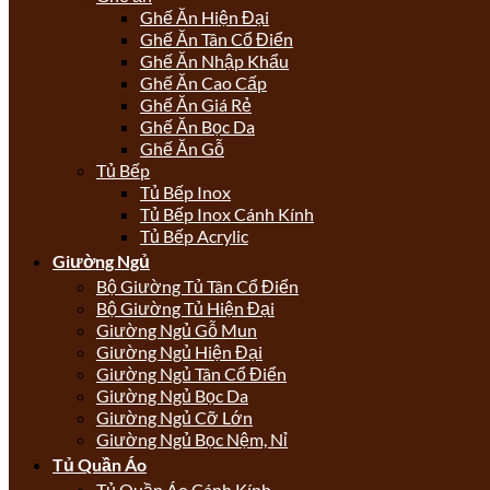
Ghế Ăn Hiện Đại
Ghế Ăn Tân Cổ Điển
Ghế Ăn Nhập Khẩu
Ghế Ăn Cao Cấp
Ghế Ăn Giá Rẻ
Ghế Ăn Bọc Da
Ghế Ăn Gỗ
Tủ Bếp
Tủ Bếp Inox
Tủ Bếp Inox Cánh Kính
Tủ Bếp Acrylic
Giường Ngủ
Bộ Giường Tủ Tân Cổ Điển
Bộ Giường Tủ Hiện Đại
Giường Ngủ Gỗ Mun
Giường Ngủ Hiện Đại
Giường Ngủ Tân Cổ Điển
Giường Ngủ Bọc Da
Giường Ngủ Cỡ Lớn
Giường Ngủ Bọc Nệm, Nỉ
Tủ Quần Áo
Tủ Quần Áo Cánh Kính