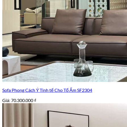
Sofa Phong Cách Ý Tinh tế Cho Tổ Ấm SF2304
Giá:
70.300.000
₫