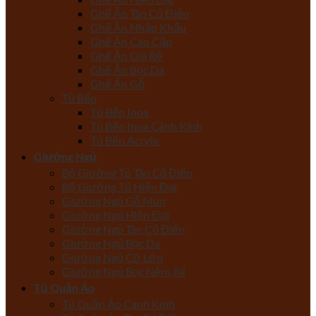
Ghế Ăn Tân Cổ Điển
Ghế Ăn Nhập Khẩu
Ghế Ăn Cao Cấp
Ghế Ăn Giá Rẻ
Ghế Ăn Bọc Da
Ghế Ăn Gỗ
Tủ Bếp
Tủ Bếp Inox
Tủ Bếp Inox Cánh Kính
Tủ Bếp Acrylic
Giường Ngủ
Bộ Giường Tủ Tân Cổ Điển
Bộ Giường Tủ Hiện Đại
Giường Ngủ Gỗ Mun
Giường Ngủ Hiện Đại
Giường Ngủ Tân Cổ Điển
Giường Ngủ Bọc Da
Giường Ngủ Cỡ Lớn
Giường Ngủ Bọc Nệm, Nỉ
Tủ Quần Áo
Tủ Quần Áo Cánh Kính