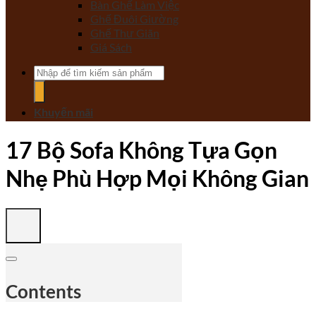
Bàn Ghế Làm Việc
Ghế Đuôi Giường
Ghế Thư Giãn
Giá Sách
Tìm
kiếm:
Khuyến mãi
17 Bộ Sofa Không Tựa Gọn
Nhẹ Phù Hợp Mọi Không Gian
Contents