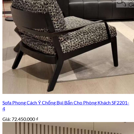
Sofa Phong Cách Ý Chống Bụi Bẩn Cho Phòng Khách SF2201-
4
Giá:
72.450.000
₫