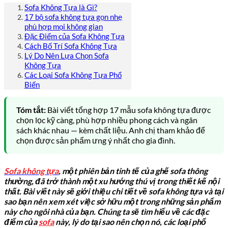
Sofa Không Tựa là Gì?
17 bộ sofa không tựa gọn nhẹ
phù hợp mọi không gian
Đặc Điểm của Sofa Không Tựa
Cách Bố Trí Sofa Không Tựa
Lý Do Nên Lựa Chọn Sofa
Không Tựa
Các Loại Sofa Không Tựa Phổ
Biến
Tóm tắt:
Bài viết tổng hợp 17 mẫu sofa không tựa được
chọn lọc kỹ càng, phù hợp nhiều phong cách và ngân
sách khác nhau — kèm chất liệu. Anh chị tham khảo để
chọn được sản phẩm ưng ý nhất cho gia đình.
Sofa không tựa
, một phiên bản tinh tế của ghế sofa thông
thường, đã trở thành một xu hướng thú vị trong thiết kế nội
thất. Bài viết này sẽ giới thiệu chi tiết về sofa không tựa và tại
sao bạn nên xem xét việc sở hữu một trong những sản phẩm
này cho ngôi nhà của bạn. Chúng ta sẽ tìm hiểu về các đặc
điểm của
sofa
này, lý do tại sao nên chọn nó, các loại phổ