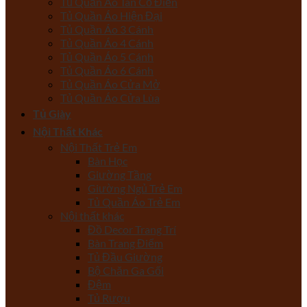
Tủ Quần Áo Tân Cổ Điển
Tủ Quần Áo Hiện Đại
Tủ Quần Áo 3 Cánh
Tủ Quần Áo 4 Cánh
Tủ Quần Áo 5 Cánh
Tủ Quần Áo 6 Cánh
Tủ Quần Áo Cửa Mở
Tủ Quần Áo Cửa Lùa
Tủ Giày
Nội Thất Khác
Nội Thất Trẻ Em
Bàn Học
Giường Tầng
Giường Ngủ Trẻ Em
Tủ Quần Áo Trẻ Em
Nội thất khác
Đồ Decor Trang Trí
Bàn Trang Điểm
Tủ Đầu Giường
Bộ Chăn Ga Gối
Đệm
Tủ Rượu