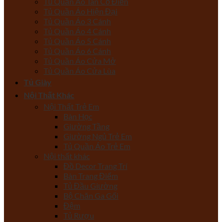
Tủ Quần Áo Tân Cổ Điển
Tủ Quần Áo Hiện Đại
Tủ Quần Áo 3 Cánh
Tủ Quần Áo 4 Cánh
Tủ Quần Áo 5 Cánh
Tủ Quần Áo 6 Cánh
Tủ Quần Áo Cửa Mở
Tủ Quần Áo Cửa Lùa
Tủ Giày
Nội Thất Khác
Nội Thất Trẻ Em
Bàn Học
Giường Tầng
Giường Ngủ Trẻ Em
Tủ Quần Áo Trẻ Em
Nội thất khác
Đồ Decor Trang Trí
Bàn Trang Điểm
Tủ Đầu Giường
Bộ Chăn Ga Gối
Đệm
Tủ Rượu