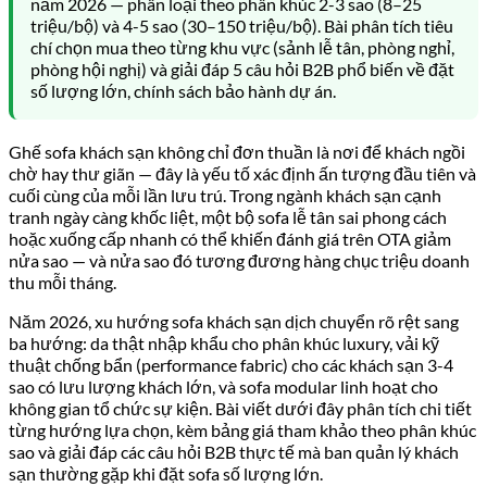
năm 2026 — phân loại theo phân khúc 2-3 sao (8–25
triệu/bộ) và 4-5 sao (30–150 triệu/bộ). Bài phân tích tiêu
chí chọn mua theo từng khu vực (sảnh lễ tân, phòng nghỉ,
phòng hội nghị) và giải đáp 5 câu hỏi B2B phổ biến về đặt
số lượng lớn, chính sách bảo hành dự án.
Ghế sofa khách sạn không chỉ đơn thuần là nơi để khách ngồi
chờ hay thư giãn — đây là yếu tố xác định ấn tượng đầu tiên và
cuối cùng của mỗi lần lưu trú. Trong ngành khách sạn cạnh
tranh ngày càng khốc liệt, một bộ sofa lễ tân sai phong cách
hoặc xuống cấp nhanh có thể khiến đánh giá trên OTA giảm
nửa sao — và nửa sao đó tương đương hàng chục triệu doanh
thu mỗi tháng.
Năm 2026, xu hướng sofa khách sạn dịch chuyển rõ rệt sang
ba hướng: da thật nhập khẩu cho phân khúc luxury, vải kỹ
thuật chống bẩn (performance fabric) cho các khách sạn 3-4
sao có lưu lượng khách lớn, và sofa modular linh hoạt cho
không gian tổ chức sự kiện. Bài viết dưới đây phân tích chi tiết
từng hướng lựa chọn, kèm bảng giá tham khảo theo phân khúc
sao và giải đáp các câu hỏi B2B thực tế mà ban quản lý khách
sạn thường gặp khi đặt sofa số lượng lớn.