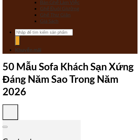
Bàn Ghế Làm Việc
Ghế Đuôi Giường
Ghế Thư Giãn
Giá Sách
Tìm
kiếm:
Khuyến mãi
50 Mẫu Sofa Khách Sạn Xứng
Đáng Năm Sao Trong Năm
2026