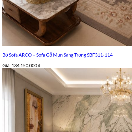
Bộ Sofa ARCO – Sofa Gỗ Mun Sang Trọng SBF311-114
Giá:
134.150.000
₫