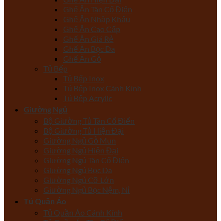
Ghế Ăn Tân Cổ Điển
Ghế Ăn Nhập Khẩu
Ghế Ăn Cao Cấp
Ghế Ăn Giá Rẻ
Ghế Ăn Bọc Da
Ghế Ăn Gỗ
Tủ Bếp
Tủ Bếp Inox
Tủ Bếp Inox Cánh Kính
Tủ Bếp Acrylic
Giường Ngủ
Bộ Giường Tủ Tân Cổ Điển
Bộ Giường Tủ Hiện Đại
Giường Ngủ Gỗ Mun
Giường Ngủ Hiện Đại
Giường Ngủ Tân Cổ Điển
Giường Ngủ Bọc Da
Giường Ngủ Cỡ Lớn
Giường Ngủ Bọc Nệm, Nỉ
Tủ Quần Áo
Tủ Quần Áo Cánh Kính