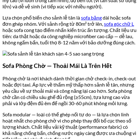
mỹ cao (vì luôn trong tầm nhìn), độ bền tốt (vì tần suất sử dụng
lớn) và dễ vệ sinh (vì tiếp xúc với nhiều người).
Lựa chọn phổ biến cho sảnh lễ tân là
sofa băng
dài hoặc sofa
đơn ghép nhóm. Với sảnh rộng từ 80m² trở lên,
sofa góc chữ L
hoặc sofa cong tạo điểm nhấn kiến trúc ấn tượng. Chất liệu ưu
tiên: da thật hoặc da công nghiệp microfiber cao cấp — dễ lau,
không ngấm bẩn, tuổi thọ 8-12 năm với bảo dưỡng đúng cách.
Sofa Phòng Chờ — Thoải Mái Là Trên Hết
Phòng chờ là nơi khách dành thời gian chờ check-in, check-out
hoặc đợi taxi. Áp lực về thẩm mỹ thấp hơn sảnh lễ tân, nhưng
yêu cầu về sự thoải mái và công năng lại cao hơn. Sofa phòng
chờ cần có chiều sâu ghế đủ rộng (≥55cm), tựa lưng cao vừa
phải và lớp đệm đủ êm để ngồi 30-60 phút không mỏi lưng.
Sofa modular — loại có thể ghép nối tự do — là lựa chọn linh
hoạt nhất cho phòng chờ vì cho phép thay đổi bố cục theo số
lượng khách. Chất liệu vải kỹ thuật (performance fabric) có
khả năng chống bẩn, chống nước ngày càng được ưa chuộng vì